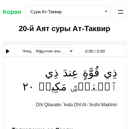
Коран
Сура Ат-Таквир
20-й Аят суры Ат-Таквир
Чтец
0:00
/
0:00
ذِي
قُوَّةٍ
عِندَ
ذِي
٢٠
مَكِينٖ
ٱلۡعَرۡشِ
Dhī Qūwatin `Inda Dhī Al-`Arshi Makīnin