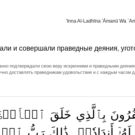
'Inna Al-Ladhīna 'Āmanū Wa `Am
вали и совершали праведные деяния, уго
танно подтверждали свою веру искренними и праведными деяния
 вечно доставлять праведникам удовольствие и с каждым часом 
ُرُونَ
بِٱلَّذِي
خَلَقَ
ٱلۡأَرۡضَ
لَهُۥٓ
أَندَادٗاۚ
ذَٰلِكَ
رَبُّ
ٱلۡعَٰ