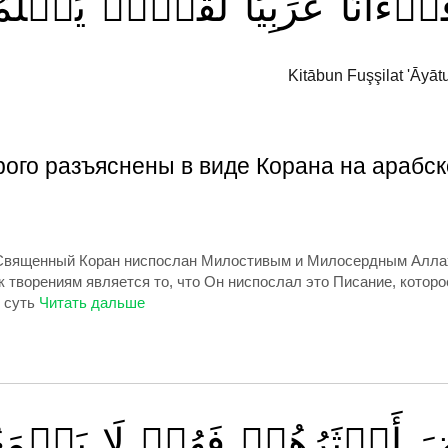
ُرۡءَانًا
عَرَبِيّٗا
لِّقَوۡمٖ
يَعۡلَم
Kitābun Fuşşilat 'Āyā
рого разъяснены в виде Корана на арабс
Священный Коран ниспослан Милостивым и Милосердным Аллах
творениям является то, что Он ниспослал это Писание, которое
 суть
ضَ
أَكۡثَرُهُمۡ
فَهُمۡ
لَا
يَسۡمَع