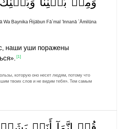
وَمِنۢ
بَيۡنِنَا
وَبَيۡنِكَ
ā Wa Baynika Ĥijābun Fā`mal 'Innanā `Āmilūna
ас, наши уши поражены
ься».
[1]
пользы, которую оно несет людям, потому что
ышим твоих слов и не видим тебя». Тем самым
قُلۡ
إِنَّمَآ
أَنَا۠
بَشَرٞ