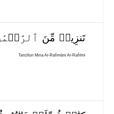
تَنزِيلٞ
مِّنَ
ٱلرَّحۡمَٰن
Tanzīlun Mina Ar-Raĥmāni Ar-Raĥīmi