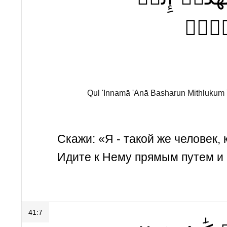
َيۡلٞ
Qul 'Innamā 'Anā Basharun Mithlukum Y
Скажи: «Я - такой же человек, 
Идите к Нему прямым путем и 
41:7