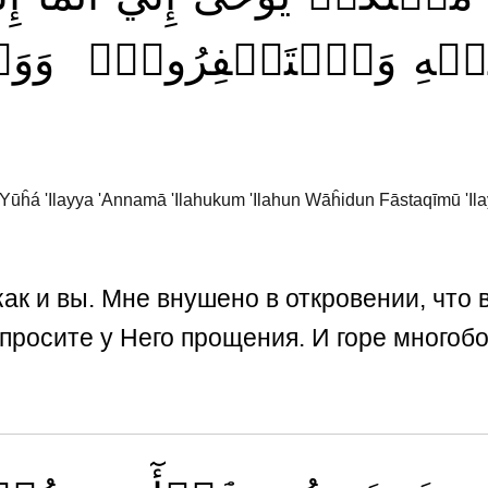
لَيۡهِ
وَٱسۡتَغۡفِرُوهُۗ
وَو
ūĥá 'Ilayya 'Annamā 'Ilahukum 'Ilahun Wāĥidun Fāstaqīmū 'Ila
как и вы. Мне внушено в откровении, что 
просите у Него прощения. И горе многоб