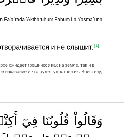
n Fa'a`rađa 'Aktharuhum Fahum Lā Yasma`ūna
отворачивается и не слышит.
[1]
рое ожидает грешников как на земле, так и в
е наказание и кто будет удостоен их. Воистину,
وَقَالُواْ
قُلُوبُنَا
فِيٓ
أَكِنَ