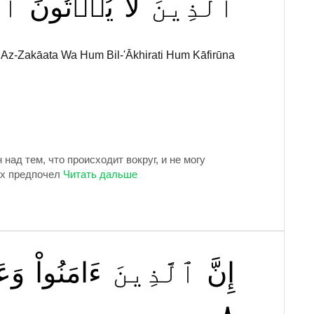
ٱلَّذِينَ
لَا
يُؤۡتُونَ
ٱلز
 Az-Zakāata Wa Hum Bil-'Ākhirati Hum Kāfirūna
 над тем, что происходит вокруг, и не могу
ах предпочел
إِنَّ
ٱلَّذِينَ
ءَامَنُواْ
وَعَ