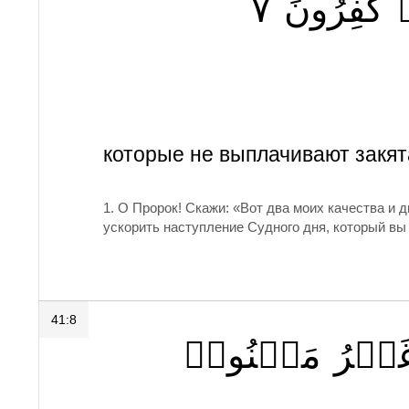
٧
كَٰفِرُونَ
которые не выплачивают закят
1.
О Пророк! Скажи: «Вот два моих качества и дв
ускорить наступление Судного дня, который вы 
41:8
َيۡرُ
مَمۡنُونٖ