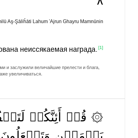
٨
ilū Aş-Şāliĥāti Lahum 'Ajrun Ghayru Mamnūnin
тована неиссякаемая награда.
[1]
ми и заслужили величайшие прелести и блага,
даже увеличиваться.
لَتَكۡف
أَئِنَّكُمۡ
قُلۡ
۞
يَوۡمَيۡنِ
وَتَجۡعَلُونَ