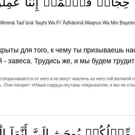
حِجَابٞ
فَٱعۡمَلۡ
إِنَّنَا
عَٰمِلُ
 Mimmā Tad`ūnā 'Ilayhi Wa Fī 'Ādhāninā Waqrun Wa Min Baynin
крыты для того, к чему ты призываешь н
 - завеса. Трудись же, и мы будем трудит
ворачиваются от него и не могут извлечь из него той великой 
ь. Они говорят: «Наши сердца окутаны покрывалом, и мы не сл
مِّثۡلُكُمۡ
يُوحَىٰٓ
إِلَيَّ
أَنَّمَآ
إِ