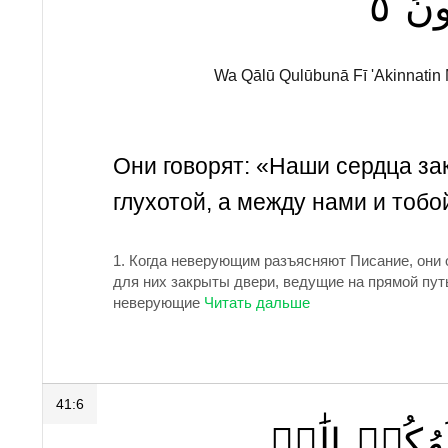
٥
ونَ
Wa Qālū Qulūbunā Fī 'Akinnatin
Они говорят: «Наши сердца за
глухотой, а между нами и тобой
1.
Когда неверующим разъясняют Писание, они от
для них закрыты двери, ведущие на прямой пут
неверующие
41:6
لَٰهُكُمۡ
إِلَٰهٞ