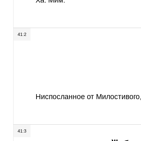
Ха. Мим.
41:2
Ниспосланное от Милостивого
41:3