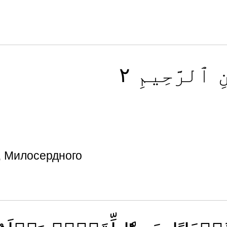
٢
ٱلرَّحِيمِ
ِ
, Милосердного