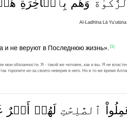
َّكَوٰةَ
وَهُم
بِٱلۡأٓخِرَةِ
هُمۡ
Al-Ladhīna Lā Yu'utūna
а и не веруют в Последнюю жизнь».
[1]
е мои обязанности. Я - такой же человек, как и вы. Я не властен
так торопите из-за своего неверия в него. Но в то же время Алл
مِلُواْ
ٱلصَّٰلِحَٰتِ
لَهُمۡ
أَجۡرٌ
غ