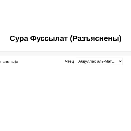
Сура Фуссылат (Разъяснены)
Чтец
ъяснены)»