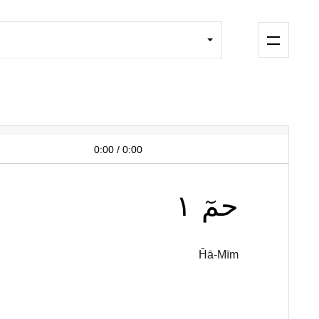
0:00
/
0:00
١
حمٓ
Ĥā-Mīm