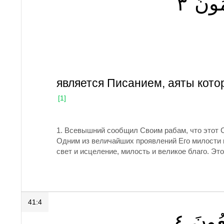
٣
ُونَ
является Писанием, аяты кото
[1]
1.
Всевышний сообщил Своим рабам, что этот 
Одним из величайших проявлений Его милости к 
свет и исцеление, милость и великое благо. Это
41:4
٤
ُونَ