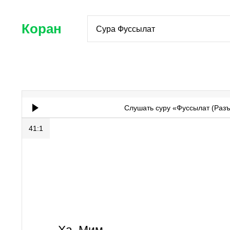
Коран
Сура Фуссылат
Слушать суру «Фуссылат (Раз
41:1