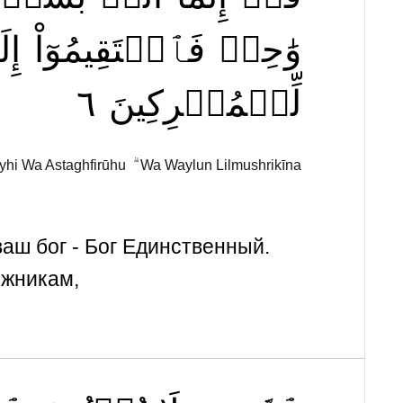
وَٰحِدٞ
فَٱسۡتَقِيمُوٓاْ
إِ
٦
لِّلۡمُشۡرِكِينَ
yhi Wa Astaghfirūhu ۗ Wa Waylun Lilmushrikīna
ваш бог - Бог Единственный.
ожникам,