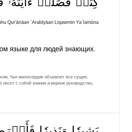
كِتَٰبٞ
فُصِّلَتۡ
ءَايَٰتُهُۥ
ق
tuhu Qur'ānāan `Arabīyāan Liqawmin Ya`lamūna
ком языке для людей знающих.
ом, Чье милосердие объемлет все сущее.
 несет с собой знания и верное руководство,
بَشِيرٗا
وَنَذِيرٗا
فَأَعۡرَ