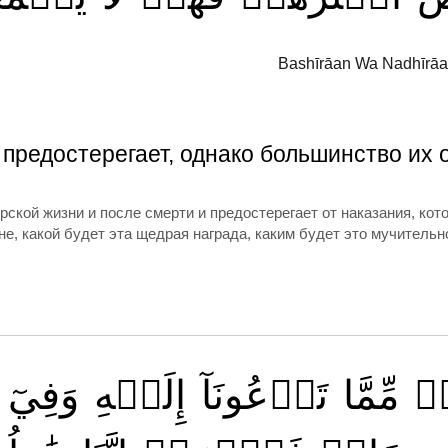
Bashīrāan Wa Nadhīrāa
 предостерегает, однако большинство их 
рской жизни и после смерти и предостерегает от наказания, кото
, какой будет эта щедрая награда, каким будет это мучительно
ّةٖ
مِّمَّا
تَدۡعُونَآ
إِلَيۡهِ
وَفِيٓ