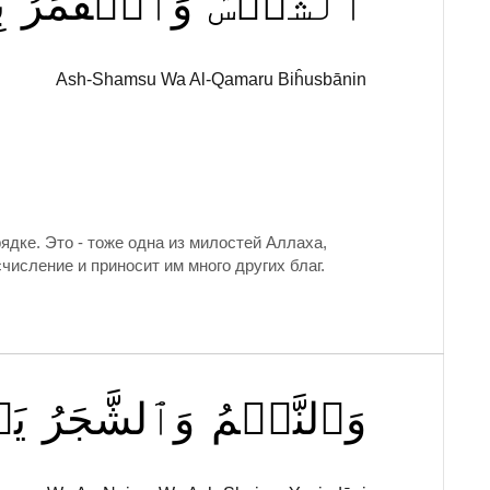
ٱلشَّمۡسُ
وَٱلۡقَمَرُ
ب
Ash-Shamsu Wa Al-Qamaru Biĥusbānin
ядке. Это - тоже одна из милостей Аллаха,
исление и приносит им много других благ.
وَٱلنَّجۡمُ
وَٱلشَّجَرُ
يَ