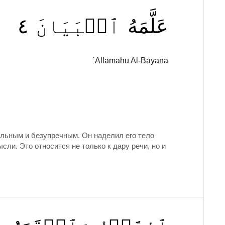
٤
ٱلۡبَيَانَ
عَلَّمَهُ
`Allamahu Al-Bayāna
ильным и безупречным. Он наделил его тело
ли. Это относится не только к дару речи, но и