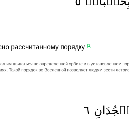
٥
ِحُسۡبَانٖ
сно рассчитанному порядку.
[1]
ал им двигаться по определенной орбите и в установленном пор
иях. Такой порядок во Вселенной позволяет людям вести летоисч
٦
سۡجُدَانِ