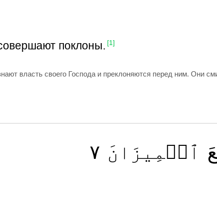
 совершают поклоны.
[1]
изнают власть своего Господа и преклоняются перед ним. Они с
٧
ٱلۡمِيزَانَ
َ