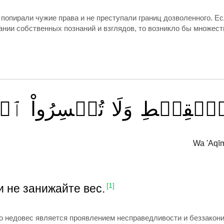
 попирали чужие права и не преступали границ дозволенного. Е
нии собственных познаний и взглядов, то возникло бы множест
ٱلۡقِسۡطِ
وَلَا
تُخۡسِرُواْ
ٱلۡ
Wa 'Aqīm
 не занижайте вес.
[1]
ибо недовес является проявлением несправедливости и беззакони