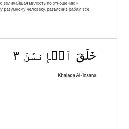
Его величайшая милость по отношению к
у разумному человеку, разъяснив рабам все
٣
ٱلۡإِنسَٰنَ
خَلَقَ
Khalaqa Al-'Insāna