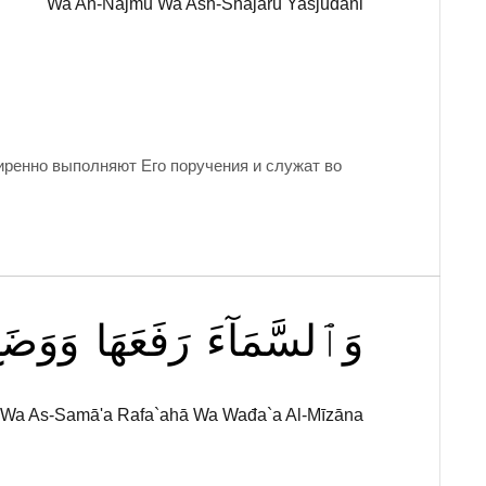
Wa An-Najmu Wa Ash-Shajaru Yasjudāni
миренно выполняют Его поручения и служат во
وَٱلسَّمَآءَ
رَفَعَهَا
وَوَضَع
Wa As-Samā'a Rafa`ahā Wa Wađa`a Al-Mīzāna