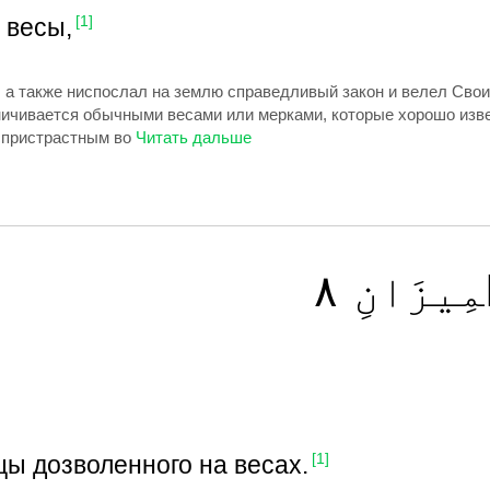
 весы,
[1]
, а также ниспослал на землю справедливый закон и велел Сво
аничивается обычными весами или мерками, которые хорошо изв
спристрастным во
٨
ِيزَانِ
цы дозволенного на весах.
[1]