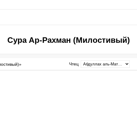
Сура Ар-Рахман (Милостивый)
Чтец
лостивый)»