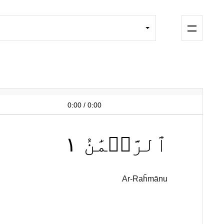
0:00
/
0:00
١
ٱلرَّحۡمَٰنُ
Ar-Raĥmānu