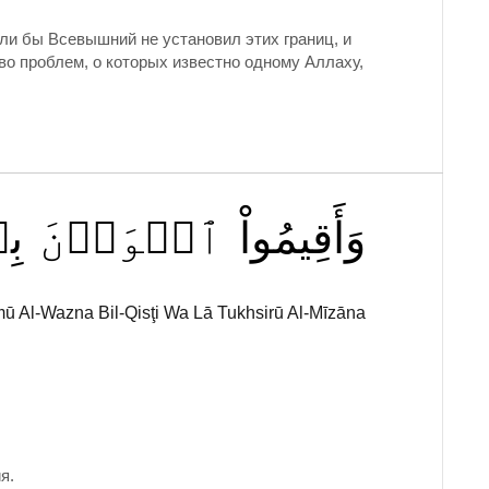
сли бы Всевышний не установил этих границ, и
во проблем, о которых известно одному Аллаху,
وَأَقِيمُواْ
ٱلۡوَزۡنَ
بِ
ū Al-Wazna Bil-Qisţi Wa Lā Tukhsirū Al-Mīzāna
я.