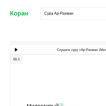
Коран
Сура Ар-Рахман
Слушать суру «Ар-Рахман (Ми
55:1
[1]