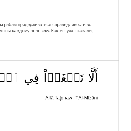
им рабам придерживаться справедливости во
естны каждому человеку. Как мы уже сказали,
أَلَّا
تَطۡغَوۡاْ
فِي
ٱلۡم
'Allā Taţghaw Fī Al-Mīzāni