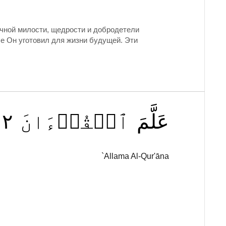
ичной милости, щедрости и добродетели
е Он уготовил для жизни будущей. Эти
٢
ٱلۡقُرۡءَانَ
عَلَّمَ
`Allama Al-Qur'āna