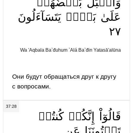
وَأَقۡبَلَ
بَعۡضُهُمۡ
عَلَىٰ
بَعۡضٖ
يَتَسَآءَلُونَ
٢٧
Wa 'Aqbala Ba`đuhum `Alá Ba`đin Yatasā'alūna
Они будут обращаться друг к другу
с вопросами.
37:28
قَالُوٓاْ
إِنَّكُمۡ
كُنتُمۡ
تَأۡتُونَنَا
عَنِ