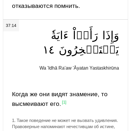
отказываются помнить.
37:14
وَإِذَا
رَأَوۡاْ
ءَايَةٗ
١٤
يَسۡتَسۡخِرُونَ
Wa 'Idhā Ra'aw 'Āyatan Yastaskhirūna
Когда же они видят знамение, то
высмеивают его.
[1]
1.
Такое поведение не может не вызвать удивления.
Правоверные напоминают нечестивцам об истине,