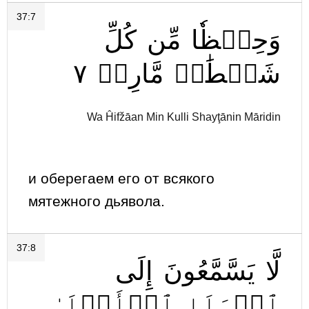
37:7
وَحِفۡظٗا
مِّن
كُلِّ
٧
مَّارِدٖ
شَيۡطَٰنٖ
Wa Ĥifžāan Min Kulli Shayţānin Māridin
и оберегаем его от всякого
мятежного дьявола.
37:8
لَّا
يَسَّمَّعُونَ
إِلَى
ٱلۡمَلَإِ
ٱلۡأَعۡلَىٰ