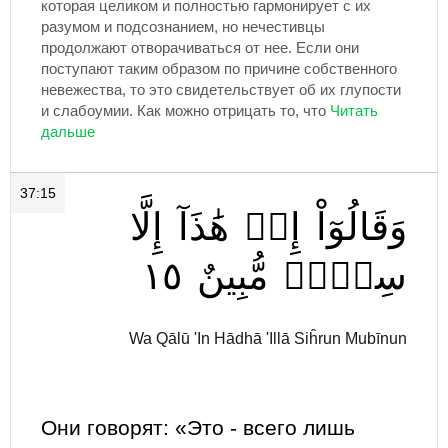
которая целиком и полностью гармонирует с их
разумом и подсознанием, но нечестивцы
продолжают отворачиваться от нее. Если они
поступают таким образом по причине собственного
невежества, то это свидетельствует об их глупости
и слабоумии. Как можно отрицать то, что
37:15
وَقَالُوٓاْ
إِنۡ
هَٰذَآ
إِلَّا
١٥
مُّبِينٌ
سِحۡرٞ
Wa Qālū 'In Hādhā 'Illā Siĥrun Mubīnun
Они говорят: «Это - всего лишь