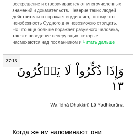
воскрешение и отворачиваются от многочисленных
знамений и доказательств. Неверие таких людей
действительно поражает и удивляет, потому что
неизбежность Судного дня невозможно отрицать.
Но что еще больше поражает разумного человека,
так это поведение неверующих, которые
насмехаются над посланником и
37:13
وَإِذَا
ذُكِّرُواْ
لَا
يَذۡكُرُونَ
١٣
Wa 'Idhā Dhukkirū Lā Yadhkurūna
Когда же им напоминают, они