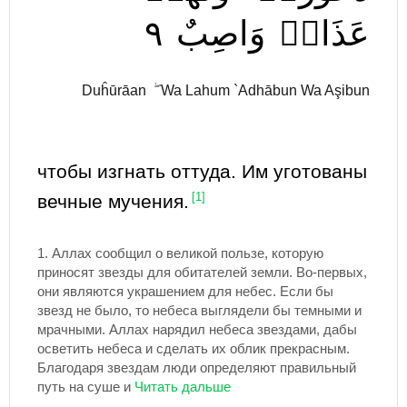
٩
وَاصِبٌ
عَذَابٞ
Duĥūrāan ۖ Wa Lahum `Adhābun Wa Aşibun
чтобы изгнать оттуда. Им уготованы
вечные мучения.
[1]
1.
Аллах сообщил о великой пользе, которую
приносят звезды для обитателей земли. Во-первых,
они являются украшением для небес. Если бы
звезд не было, то небеса выглядели бы темными и
мрачными. Аллах нарядил небеса звездами, дабы
осветить небеса и сделать их облик прекрасным.
Благодаря звездам люди определяют правильный
путь на суше и