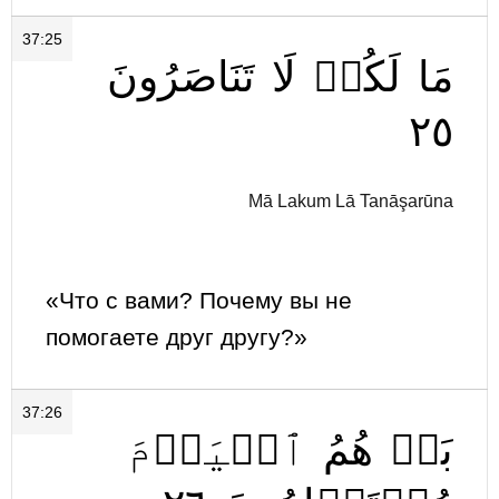
37:25
مَا
لَكُمۡ
لَا
تَنَاصَرُونَ
٢٥
Mā Lakum Lā Tanāşarūna
«Что с вами? Почему вы не
помогаете друг другу?»
37:26
بَلۡ
هُمُ
ٱلۡيَوۡمَ