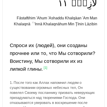
١١
لَّازِبِۭ
Fāstaftihim 'Ahum 'Ashaddu Khalqāan 'Am Man
Khalaqnā ۚ 'Innā Khalaqnāhum Min Ţīnin Lāzibin
Спроси их (людей), они созданы
прочнее или то, что Мы сотворили?
Воистину, Мы сотворили их из
липкой глины.
[1]
1.
После того как Аллах напомнил людям о
существовании огромных небесных тел, Он
повелел Своему посланнику призвать неверующих
призадуматься над творениями Господа. Они
отказываются уверовать в воскрешение после