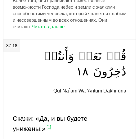
Более того, они сравнивают божественные
возможности Господа небес и земли с жалкими
способностями человека, который является слабым
и несовершенным во всех отношениях. Они
считают
37:18
قُلۡ
نَعَمۡ
وَأَنتُمۡ
١٨
دَٰخِرُونَ
Qul Na`am Wa 'Antum Dākhirūna
Скажи: «Да, и вы будете
унижены!»
[1]