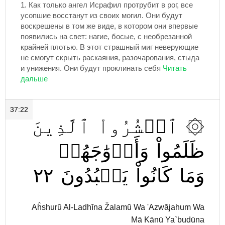
1.
Как только ангел Исрафил протрубит в рог, все
усопшие восстанут из своих могил. Они будут
воскрешены в том же виде, в котором они впервые
появились на свет: нагие, босые, с необрезанной
крайней плотью. В этот страшный миг неверующие
не смогут скрыть раскаяния, разочарования, стыда
и унижения. Они будут проклинать себя
37:22
ٱلَّذِينَ
ٱحۡشُرُواْ
۞
ظَلَمُواْ
وَأَزۡوَٰجَهُمۡ
٢٢
يَعۡبُدُونَ
كَانُواْ
وَمَا
Aĥshurū Al-Ladhīna Žalamū Wa 'Azwājahum Wa
Mā Kānū Ya`budūna