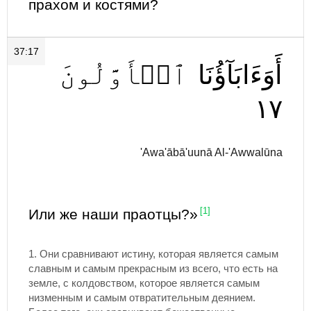
прахом и костями?
37:17
أَوَءَابَآؤُنَا
ٱلۡأَوَّلُونَ
١٧
'Awa'ābā'uunā Al-'Awwalūna
Или же наши праотцы?»
[1]
1.
Они сравнивают истину, которая является самым
славным и самым прекрасным из всего, что есть на
земле, с колдовством, которое является самым
низменным и самым отвратительным деянием.