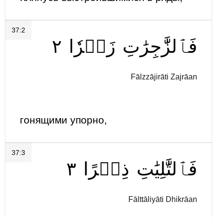
37:2
٢
زَجۡرٗا
فَٱلزَّٰجِرَٰتِ
Fālzzājirāti Zajrāan
гонящими упорно,
37:3
٣
ذِكۡرًا
فَٱلتَّٰلِيَٰتِ
Fālttāliyāti Dhikrāan