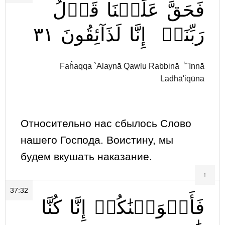
فَحَقَّ
عَلَيۡنَا
قَوۡلُ
٣١
لَذَآئِقُونَ
إِنَّا
رَبِّنَآۖ
Faĥaqqa `Alaynā Qawlu Rabbinā ۖ 'Innā
Ladhā'iqūna
Относительно нас сбылось Слово
нашего Господа. Воистину, мы
будем вкушать наказание.
↑
37:32
فَأَغۡوَيۡنَٰكُمۡ
إِنَّا
كُنَّا