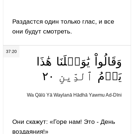
Раздастся один только глас, и все
они будут смотреть.
37:20
وَقَالُواْ
يَٰوَيۡلَنَا
هَٰذَا
٢٠
ٱلدِّينِ
يَوۡمُ
Wa Qālū Yā Waylanā Hādhā Yawmu Ad-Dīni
Они скажут: «Горе нам! Это - День
воздаяния!»