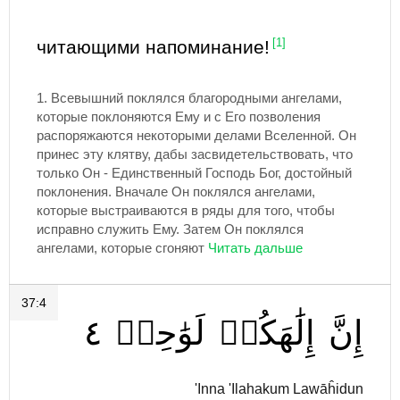
читающими напоминание!
[1]
1.
Всевышний поклялся благородными ангелами,
которые поклоняются Ему и с Его позволения
распоряжаются некоторыми делами Вселенной. Он
принес эту клятву, дабы засвидетельствовать, что
только Он - Единственный Господь Бог, достойный
поклонения. Вначале Он поклялся ангелами,
которые выстраиваются в ряды для того, чтобы
исправно служить Ему. Затем Он поклялся
ангелами, которые сгоняют
37:4
٤
لَوَٰحِدٞ
إِلَٰهَكُمۡ
إِنَّ
'Inna 'Ilahakum Lawāĥidun