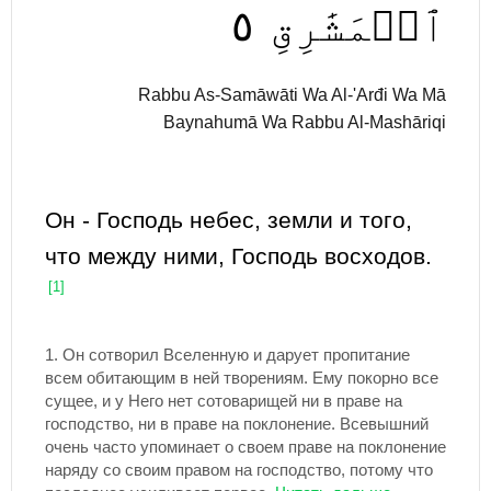
٥
ٱلۡمَشَٰرِقِ
Rabbu As-Samāwāti Wa Al-'Arđi Wa Mā
Baynahumā Wa Rabbu Al-Mashāriqi
Он - Господь небес, земли и того,
что между ними, Господь восходов.
[1]
1.
Он сотворил Вселенную и дарует пропитание
всем обитающим в ней творениям. Ему покорно все
сущее, и у Него нет сотоварищей ни в праве на
господство, ни в праве на поклонение. Всевышний
очень часто упоминает о своем праве на поклонение
наряду со своим правом на господство, потому что