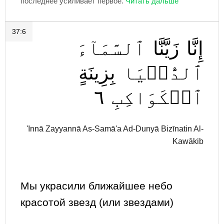
последнее усиливает первое.
37:6
إِنَّا
زَيَّنَّا
ٱلسَّمَآءَ
ٱلدُّنۡيَا
بِزِينَةٍ
٦
ٱلۡكَوَاكِبِ
'Innā Zayyannā As-Samā'a Ad-Dunyā Bizīnatin Al-
Kawākib
Мы украсили ближайшее небо
красотой звезд (или звездами)