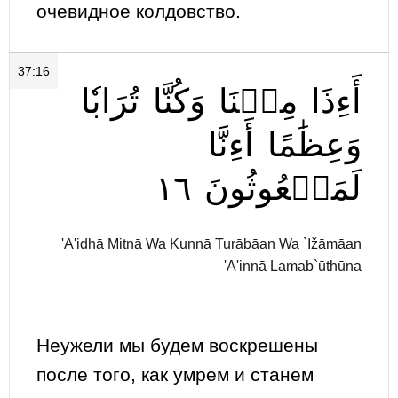
очевидное колдовство.
37:16
أَءِذَا
مِتۡنَا
وَكُنَّا
تُرَابٗا
وَعِظَٰمًا
أَءِنَّا
١٦
لَمَبۡعُوثُونَ
'A'idhā Mitnā Wa Kunnā Turābāan Wa `Ižāmāan
'A'innā Lamab`ūthūna
Неужели мы будем воскрешены
после того, как умрем и станем