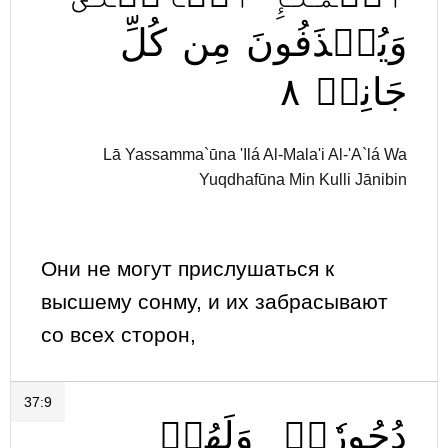
وَيُقۡذَفُونَ
مِن
كُلِّ
٨
جَانِبٖ
Lā Yassamma`ūna 'Ilá Al-Mala'i Al-'A`lá Wa
Yuqdhafūna Min Kulli Jānibin
Они не могут прислушаться к
высшему сонму, и их забрасывают
со всех сторон,
37:9
دُحُورٗاۖ
وَلَهُمۡ