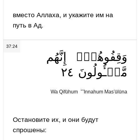
вместо Аллаха, и укажите им на
путь в Ад.
37:24
وَقِفُوهُمۡۖ
إِنَّهُم
٢٤
مَّسۡـُٔولُونَ
Wa Qifūhum ۖ 'Innahum Mas'ūlūna
Остановите их, и они будут
спрошены: