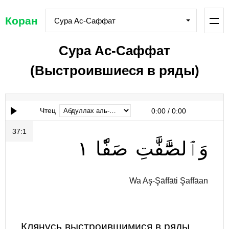
Коран
Сура Ас-Саффат
Сура Ас-Саффат
(Выстроившиеся в ряды)
Чтец
0:00
/
0:00
37:1
١
صَفّٗا
وَٱلصَّٰٓفَّٰتِ
Wa Aş-Şāffāti Şaffāan
Клянусь выстроившимися в ряды,