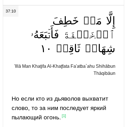
37:10
إِلَّا
مَنۡ
خَطِفَ
ٱلۡخَطۡفَةَ
فَأَتۡبَعَهُۥ
١٠
ثَاقِبٞ
شِهَابٞ
'Illā Man Khaţifa Al-Khaţfata Fa'atba`ahu Shihābun
Thāqibāun
Но если кто из дьяволов выхватит
слово, то за ним последует яркий
пылающий огонь.
[1]