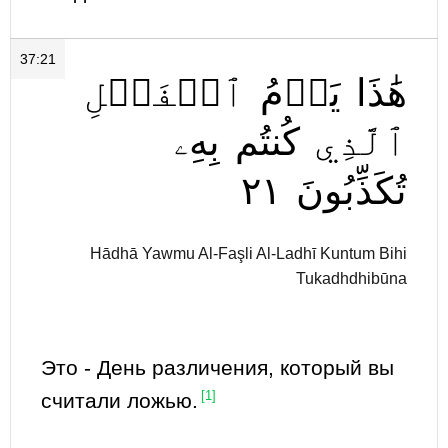
37:21
هَٰذَا
يَوۡمُ
ٱلۡفَصۡلِ
ٱلَّذِي
كُنتُم
بِهِۦ
٢١
تُكَذِّبُونَ
Hādhā Yawmu Al-Faşli Al-Ladhī Kuntum Bihi
Tukadhdhibūna
Это - День различения, который вы
считали ложью.
[1]