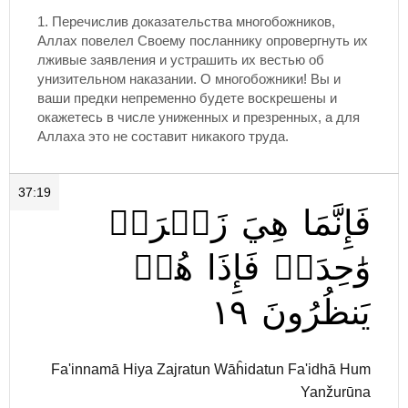
1. Перечислив доказательства многобожников,
Аллах повелел Своему посланнику опровергнуть их
лживые заявления и устрашить их вестью об
унизительном наказании. О многобожники! Вы и
ваши предки непременно будете воскрешены и
окажетесь в числе униженных и презренных, а для
Аллаха это не составит никакого труда.
37:19
فَإِنَّمَا
هِيَ
زَجۡرَةٞ
وَٰحِدَةٞ
فَإِذَا
هُمۡ
١٩
يَنظُرُونَ
Fa'innamā Hiya Zajratun Wāĥidatun Fa'idhā Hum
Yanžurūna