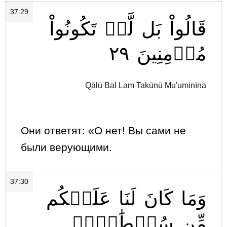
37:29
قَالُواْ
بَل
لَّمۡ
تَكُونُواْ
٢٩
مُؤۡمِنِينَ
Qālū Bal Lam Takūnū Mu'uminīna
Они ответят: «О нет! Вы сами не
были верующими.
37:30
وَمَا
كَانَ
لَنَا
عَلَيۡكُم
مِّن
سُلۡطَٰنِۭۖ