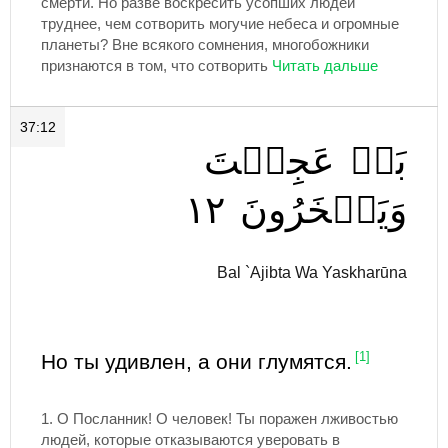
смерти. Но разве воскресить усопших людей
труднее, чем сотворить могучие небеса и огромные
планеты? Вне всякого сомнения, многобожники
признаются в том, что сотворить
37:12
بَلۡ
عَجِبۡتَ
١٢
وَيَسۡخَرُونَ
Bal `Ajibta Wa Yaskharūna
Но ты удивлен, а они глумятся.
[1]
1.
О Посланник! О человек! Ты поражен лживостью
людей, которые отказываются уверовать в