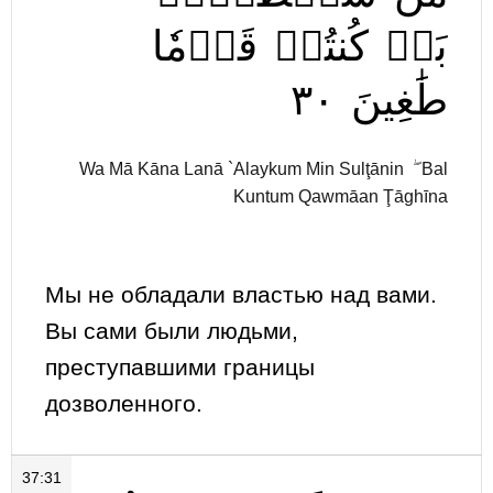
بَلۡ
كُنتُمۡ
قَوۡمٗا
٣٠
طَٰغِينَ
Wa Mā Kāna Lanā `Alaykum Min Sulţānin ۖ Bal
Kuntum Qawmāan Ţāghīna
Мы не обладали властью над вами.
Вы сами были людьми,
преступавшими границы
дозволенного.
37:31