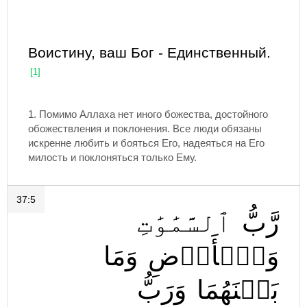
Воистину, ваш Бог - Единственный.
[1]
1. Помимо Аллаха нет иного божества, достойного
обожествления и поклонения. Все люди обязаны
искренне любить и бояться Его, надеяться на Его
милость и поклоняться только Ему.
37:5
رَّبُّ
ٱلسَّمَٰوَٰتِ
وَٱلۡأَرۡضِ
وَمَا
بَيۡنَهُمَا
وَرَبُّ