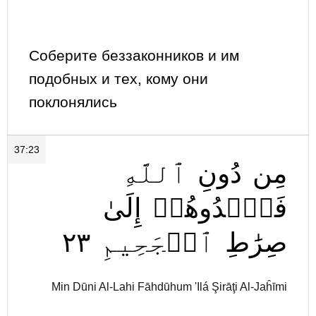
Соберите беззаконников и им
подобных и тех, кому они
поклонялись
37:23
مِن
دُونِ
ٱللَّهِ
فَٱهۡدُوهُمۡ
إِلَىٰ
٢٣
ٱلۡجَحِيمِ
صِرَٰطِ
Min Dūni Al-Lahi Fāhdūhum 'Ilá Şirāţi Al-Jaĥīmi