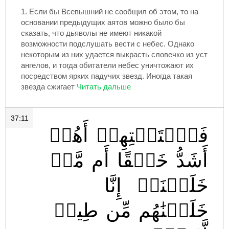
1.
Если бы Всевышний не сообщил об этом, то на
основании предыдущих аятов можно было бы
сказать, что дьяволы не имеют никакой
возможности подслушать вести с небес. Однако
некоторым из них удается выкрасть словечко из уст
ангелов, и тогда обитатели небес уничтожают их
посредством ярких падучих звезд. Иногда такая
звезда сжигает
37:11
فَٱسۡتَفۡتِهِمۡ
أَهُمۡ
أَشَدُّ
خَلۡقًا
أَم
مَّنۡ
خَلَقۡنَآۚ
إِنَّا
خَلَقۡنَٰهُم
مِّن
طِينٖ