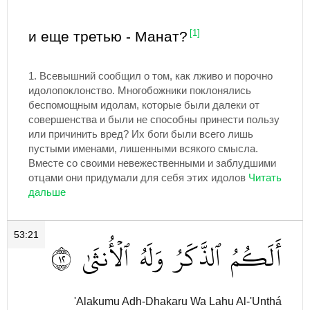
и еще третью - Манат?
[1]
1.
Всевышний сообщил о том, как лживо и порочно
идолопоклонство. Многобожники поклонялись
беспомощным идолам, которые были далеки от
совершенства и были не способны принести пользу
или причинить вред? Их боги были всего лишь
пустыми именами, лишенными всякого смысла.
Вместе со своими невежественными и заблудшими
отцами они придумали для себя этих идолов
53:21
٢١
ٱلۡأُنثَىٰ
وَلَهُ
ٱلذَّكَرُ
أَلَكُمُ
'Alakumu Adh-Dhakaru Wa Lahu Al-'Unthá