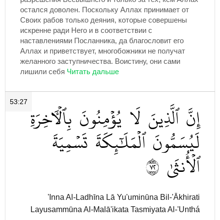
остался доволен. Поскольку Аллах принимает от
Своих рабов только деяния, которые совершены
искренне ради Него и в соответствии с
наставлениями Посланника, да благословит его
Аллах и приветствует, многобожники не получат
желанного заступничества. Воистину, они сами
лишили себя
53:27
إِنَّ
ٱلَّذِينَ
لَا
يُؤۡمِنُونَ
بِٱلۡأٓخِرَةِ
لَيُسَمُّونَ
ٱلۡمَلَٰٓئِكَةَ
تَسۡمِيَةَ
٢٧
ٱلۡأُنثَىٰ
'Inna Al-Ladhīna Lā Yu'uminūna Bil-'Ākhirati
Layusammūna Al-Malā'ikata Tasmiyata Al-'Unthá