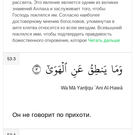
рассвета. Это явление является одним из великих
знамений Аллаха и заслуживает того, чтобы
Господь поклялся им. Согласно наиболее
достоверному мнению богословов, упомянутая в
аяте клятва относится ко всем звездам. Всевышний
поклялся ими, чтобы подтвердить правдивость
божественного откровения, которое
53:3
٣
ٱلۡهَوَىٰٓ
عَنِ
يَنطِقُ
وَمَا
Wa Mā Yanţiqu `Ani Al-Hawá
Он не говорит по прихоти.