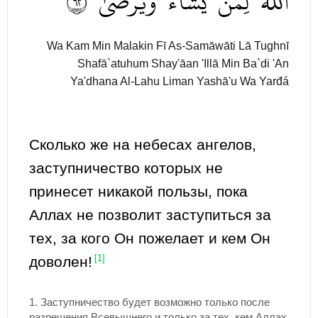
٢٦
وَيَرۡضَىٰٓ
يَشَآءُ
لِمَن
ٱللَّهُ
Wa Kam Min Malakin Fī As-Samāwāti Lā Tughnī
Shafā`atuhum Shay'āan 'Illā Min Ba`di 'An
Ya'dhana Al-Lahu Liman Yashā'u Wa Yarđá
Сколько же на небесах ангелов,
заступничество которых не
принесет никакой пользы, пока
Аллах не позволит заступиться за
тех, за кого Он пожелает и кем Он
доволен!
[1]
1.
Заступничество будет возможно только после
разрешения Всевышнего и только за тех, кем Аллах