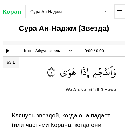
Коран
Сура Ан-Наджм
Сура Ан-Наджм (Звезда)
Чтец
0:00
/
0:00
53:1
١
هَوَىٰ
إِذَا
وَٱلنَّجۡمِ
Wa An-Najmi 'Idhā Hawá
Клянусь звездой, когда она падает
(или частями Корана, когда они