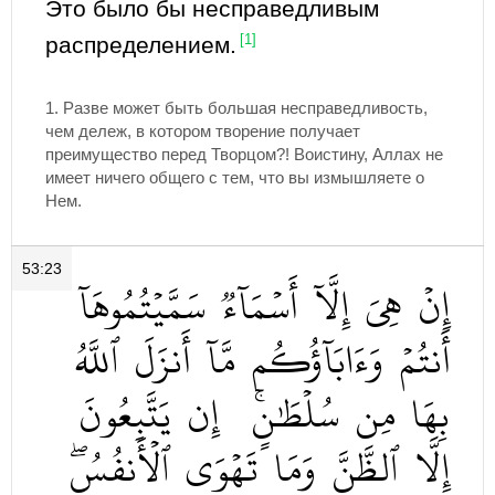
Это было бы несправедливым
распределением.
[1]
1. Разве может быть большая несправедливость,
чем дележ, в котором творение получает
преимущество перед Творцом?! Воистину, Аллах не
имеет ничего общего с тем, что вы измышляете о
Нем.
53:23
إِنۡ
هِيَ
إِلَّآ
أَسۡمَآءٞ
سَمَّيۡتُمُوهَآ
أَنتُمۡ
وَءَابَآؤُكُم
مَّآ
أَنزَلَ
ٱللَّهُ
بِهَا
مِن
سُلۡطَٰنٍۚ
إِن
يَتَّبِعُونَ
إِلَّا
ٱلظَّنَّ
وَمَا
تَهۡوَى
ٱلۡأَنفُسُۖ