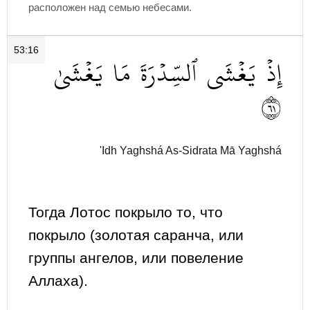
расположен над семью небесами.
53:16
إِذۡ
يَغۡشَى
ٱلسِّدۡرَةَ
مَا
يَغۡشَىٰ
١٦
'Idh Yaghshá As-Sidrata Mā Yaghshá
Тогда Лотос покрыло то, что
покрыло (золотая саранча, или
группы ангелов, или повеление
Аллаха).