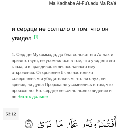
Mā Kadhaba Al-Fu'uādu Mā Ra'á
и сердце не солгало о том, что он
увидел.
[1]
1.
Сердце Мухаммада, да благословит его Аллах и
приветствует, не усомнилось в том, что увидели его
глаза, и в правдивости ниспосланного ему
откровения. Откровение было настолько
совершенным и убедительным, что ни слух, ни
зрение, ни душа Пророка не усомнились в том, что
произошло. Его сердце не сочло ложью видение и
не
53:12
١٢
يَرَىٰ
مَا
عَلَىٰ
أَفَتُمَٰرُونَهُۥ