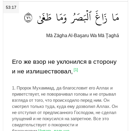
53:17
١٧
طَغَىٰ
وَمَا
ٱلۡبَصَرُ
زَاغَ
مَا
Mā Zāgha Al-Başaru Wa Mā Ţaghá
Его же взор не уклонился в сторону
и не излишествовал,
[1]
1.
Пророк Мухаммад, да благословит его Аллах и
приветствует, не поворачивал головы и не отрывал
взгляда от того, что происходило перед ним. Он
смотрел только туда, куда ему дозволил Аллах. Он
не отступил от предписанного Господом, не сделал
упущений и не покусился на запретное. Все это
свидетельствует о покорности и
благонравии