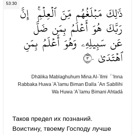
53:30
ذَٰلِكَ
مَبۡلَغُهُم
مِّنَ
ٱلۡعِلۡمِۚ
إِنَّ
رَبَّكَ
هُوَ
أَعۡلَمُ
بِمَن
ضَلَّ
عَن
سَبِيلِهِۦ
وَهُوَ
أَعۡلَمُ
بِمَنِ
٣٠
ٱهۡتَدَىٰ
Dhālika Mablaghuhum Mina Al-`Ilmi ۚ 'Inna
Rabbaka Huwa 'A`lamu Biman Đalla `An Sabīlihi
Wa Huwa 'A`lamu Bimani Ahtadá
Таков предел их познаний.
Воистину, твоему Господу лучше