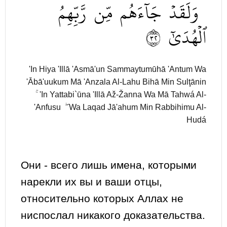
وَلَقَدۡ
جَآءَهُم
مِّن
رَّبِّهِمُ
٢٣
ٱلۡهُدَىٰٓ
'In Hiya 'Illā 'Asmā'un Sammaytumūhā 'Antum Wa
'Ābā'uukum Mā 'Anzala Al-Lahu Bihā Min Sulţānin
ۚ 'In Yattabi`ūna 'Illā Až-Žanna Wa Mā Tahwá Al-
'Anfusu ۖ Wa Laqad Jā'ahum Min Rabbihimu Al-
Hudá
Они - всего лишь имена, которыми
нарекли их вы и ваши отцы,
относительно которых Аллах не
ниспослал никакого доказательства.