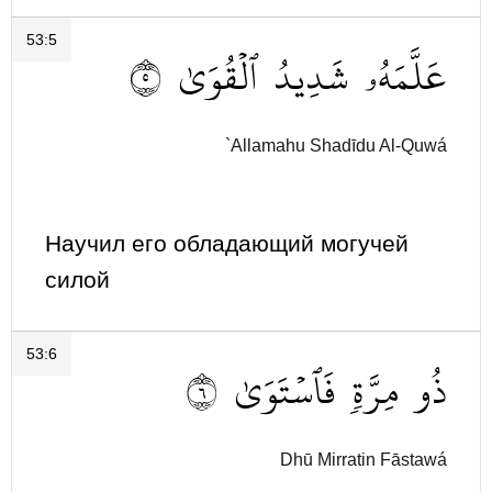
53:5
٥
ٱلۡقُوَىٰ
شَدِيدُ
عَلَّمَهُۥ
`Allamahu Shadīdu Al-Quwá
Научил его обладающий могучей
силой
53:6
٦
فَٱسۡتَوَىٰ
مِرَّةٖ
ذُو
Dhū Mirratin Fāstawá