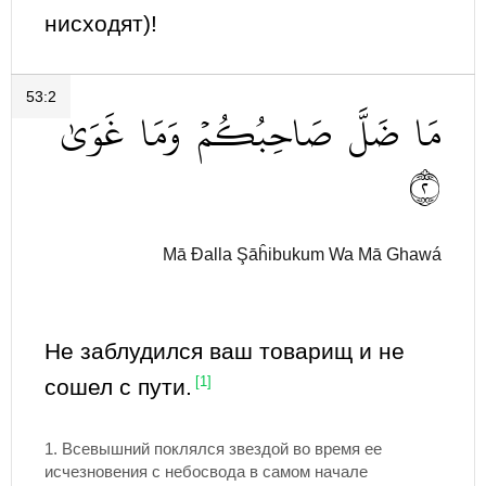
нисходят)!
53:2
مَا
ضَلَّ
صَاحِبُكُمۡ
وَمَا
غَوَىٰ
٢
Mā Đalla Şāĥibukum Wa Mā Ghawá
Не заблудился ваш товарищ и не
сошел с пути.
[1]
1.
Всевышний поклялся звездой во время ее
исчезновения с небосвода в самом начале