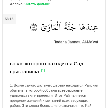
Аллаха.
53:15
١٥
ٱلۡمَأۡوَىٰٓ
جَنَّةُ
عِندَهَا
`Indahā Jannatu Al-Ma'wá
возле которого находится Сад
пристанища.
[1]
1. Возле самого дальнего дерева находится Райская
обитель, в которой собраны всевозможные
удовольствия и прелести. Этот Рай является
пределом желаний и мечтаний всех верующих
рабов. Эти слова Всевышнего означают, что Рай