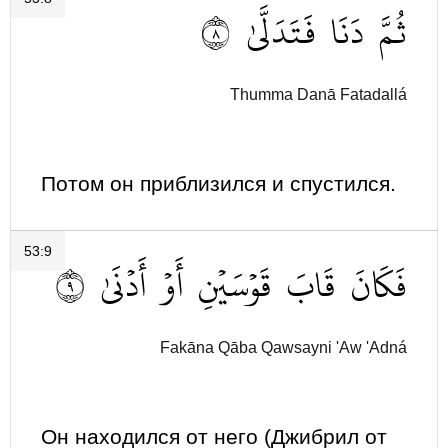
٨
فَتَدَلَّىٰ
دَنَا
ثُمَّ
Thumma Danā Fatadallá
Потом он приблизился и спустился.
53:9
٩
أَدۡنَىٰ
أَوۡ
قَوۡسَيۡنِ
قَابَ
فَكَانَ
Fakāna Qāba Qawsayni 'Aw 'Adná
Он находился от него (Джибрил от