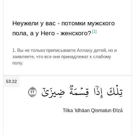
Неужели у вас - потомки мужского
пола, а у Него - женского?
[1]
1. Вы не только приписываете Аллаху детей, но и
заявляете, что все они принадлежат к слабому
полу.
53:22
٢٢
ضِيزَىٰٓ
قِسۡمَةٞ
إِذٗا
تِلۡكَ
Tilka 'Idhāan Qismatun Đīzá