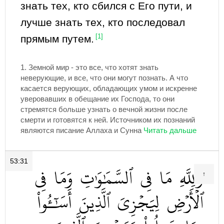
знать тех, кто сбился с Его пути, и
лучше знать тех, кто последовал
прямым путем.
[1]
1.
Земной мир - это все, что хотят знать
неверующие, и все, что они могут познать. А что
касается верующих, обладающих умом и искренне
уверовавших в обещание их Господа, то они
стремятся больше узнать о вечной жизни после
смерти и готовятся к ней. Источником их познаний
являются писание Аллаха и Сунна
53:31
وَلِلَّهِ
مَا
فِي
ٱلسَّمَٰوَٰتِ
وَمَا
فِي
↑
ٱلۡأَرۡضِ
لِيَجۡزِيَ
ٱلَّذِينَ
أَسَٰٓـُٔواْ