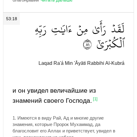
53:18
لَقَدۡ
رَأَىٰ
مِنۡ
ءَايَٰتِ
رَبِّهِ
١٨
ٱلۡكُبۡرَىٰٓ
Laqad Ra'á Min 'Āyāti Rabbihi Al-Kubrá
и он увидел величайшие из
знамений своего Господа.
[1]
1. Имеются в виду Рай, Ад и многие другие
знамения, которые Пророк Мухаммад, да
благословит его Аллах и приветствует, увидел в