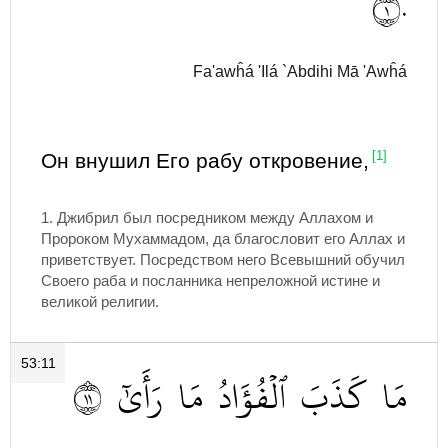
١٠
Fa'awĥá 'Ilá `Abdihi Mā 'Awĥá
Он внушил Его рабу откровение,
[1]
1. Джибрил был посредником между Аллахом и
Пророком Мухаммадом, да благословит его Аллах и
приветствует. Посредством него Всевышний обучил
Своего раба и посланника непреложной истине и
великой религии.
53:11
١١
رَأَىٰٓ
مَا
ٱلۡفُؤَادُ
كَذَبَ
مَا