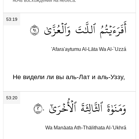
ночь восхождения на небеса.
53:19
١٩
وَٱلۡعُزَّىٰ
ٱللَّٰتَ
أَفَرَءَيۡتُمُ
'Afara'aytumu Al-Lāta Wa Al-`Uzzá
Не видели ли вы аль-Лат и аль-Уззу,
53:20
٢٠
ٱلۡأُخۡرَىٰٓ
ٱلثَّالِثَةَ
وَمَنَوٰةَ
Wa Manāata Ath-Thālithata Al-'Ukhrá