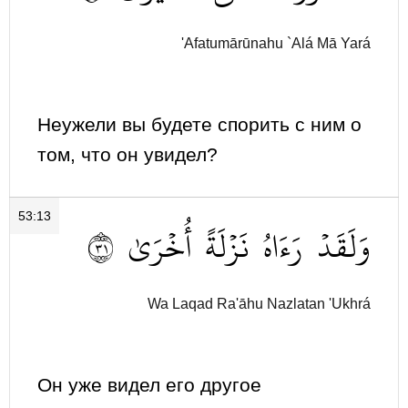
'Afatumārūnahu `Alá Mā Yará
Неужели вы будете спорить с ним о
том, что он увидел?
53:13
١٣
أُخۡرَىٰ
نَزۡلَةً
رَءَاهُ
وَلَقَدۡ
Wa Laqad Ra'āhu Nazlatan 'Ukhrá
Он уже видел его другое