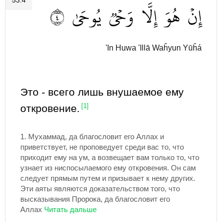
53:4
٤
يُوحَىٰ
وَحۡيٞ
إِلَّا
هُوَ
إِنۡ
'In Huwa 'Illā Waĥyun Yūĥá
Это - всего лишь внушаемое ему
откровение.
[1]
1.
Мухаммад, да благословит его Аллах и
приветствует, не проповедует среди вас то, что
приходит ему на ум, а возвещает вам только то, что
узнает из ниспосылаемого ему откровения. Он сам
следует прямым путем и призывает к нему других.
Эти аяты являются доказательством того, что
высказывания Пророка, да благословит его
Аллах