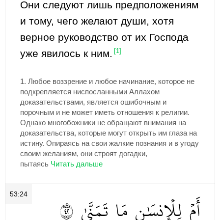
Они следуют лишь предположениям
и тому, чего желают души, хотя
верное руководство от их Господа
уже явилось к ним.
[1]
1.
Любое воззрение и любое начинание, которое не
подкрепляется ниспосланными Аллахом
доказательствами, является ошибочным и
порочным и не может иметь отношения к религии.
Однако многобожники не обращают внимания на
доказательства, которые могут открыть им глаза на
истину. Опираясь на свои жалкие познания и в угоду
своим желаниям, они строят догадки,
пытаясь
53:24
٢٤
تَمَنَّىٰ
مَا
لِلۡإِنسَٰنِ
أَمۡ