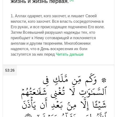
жизнь и жизнь первая.
1.
Аллах одаряет, кого захочет, и лишает Своей
милости, кого захочет. Вся власть сосредоточена в
Его руках, и все происходящее подчинено Его воле.
Затем Всевышний разрушил надежды тех, кто
приобщает к Нему сотоварищей и поклоняется
ангелам и другим творениям. Многобожники
надеются, что в День воскресения их боги
заступятся за них перед
53:26
فِي
مَّلَكٖ
مِّن
وَكَم
۞
ٱلسَّمَٰوَٰتِ
لَا
تُغۡنِي
شَفَٰعَتُهُمۡ
شَيۡـًٔا
إِلَّا
مِنۢ
بَعۡدِ
أَن
يَأۡذَنَ