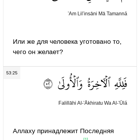
'Am Lil'insāni Mā Tamanná
Или же для человека уготовано то,
чего он желает?
53:25
٢٥
وَٱلۡأُولَىٰ
ٱلۡأٓخِرَةُ
فَلِلَّهِ
Falillāhi Al-'Ākhiratu Wa Al-'Ūlá
Аллаху принадлежит Последняя
[1]