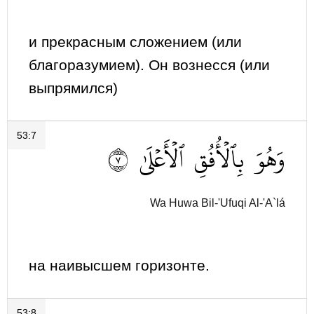
и прекрасным сложением (или
благоразумием). Он вознесся (или
выпрямился)
53:7
٧
ٱلۡأَعۡلَىٰ
بِٱلۡأُفُقِ
وَهُوَ
Wa Huwa Bil-'Ufuqi Al-'A`lá
на наивысшем горизонте.
53:8