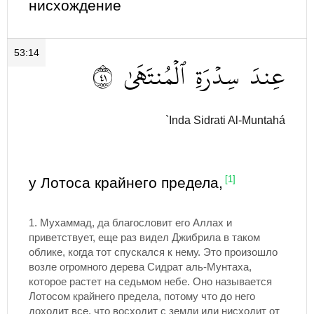
нисхождение
53:14
١٤
ٱلۡمُنتَهَىٰ
سِدۡرَةِ
عِندَ
`Inda Sidrati Al-Muntahá
у Лотоса крайнего предела,
[1]
1.
Мухаммад, да благословит его Аллах и
приветствует, еще раз видел Джибрила в таком
облике, когда тот спускался к нему. Это произошло
возле огромного дерева Сидрат аль-Мунтаха,
которое растет на седьмом небе. Оно называется
Лотосом крайнего предела, потому что до него
доходит все, что восходит с земли или нисходит от