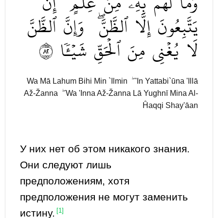
وَمَا
لَهُم
بِهِۦ
مِنۡ
عِلۡمٍۖ
إِن
يَتَّبِعُونَ
إِلَّا
ٱلظَّنَّۖ
وَإِنَّ
ٱلظَّنَّ
٢٨
شَيۡـٔٗا
ٱلۡحَقِّ
مِنَ
يُغۡنِي
لَا
Wa Mā Lahum Bihi Min `Ilmin ۖ 'In Yattabi`ūna 'Illā
Až-Žanna ۖ Wa 'Inna Až-Žanna Lā Yughnī Mina Al-
Ĥaqqi Shay'āan
У них нет об этом никакого знания.
Они следуют лишь
предположениям, хотя
предположения не могут заменить
истину.
[1]