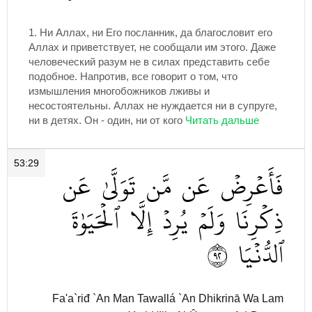
1.
Ни Аллах, ни Его посланник, да благословит его
Аллах и приветствует, не сообщали им этого. Даже
человеческий разум не в силах представить себе
подобное. Напротив, все говорит о том, что
измышления многобожников лживы и
несостоятельны. Аллах не нуждается ни в супруге,
ни в детях. Он - один, ни от кого
53:29
فَأَعۡرِضۡ
عَن
مَّن
تَوَلَّىٰ
عَن
ذِكۡرِنَا
وَلَمۡ
يُرِدۡ
إِلَّا
ٱلۡحَيَوٰةَ
٢٩
ٱلدُّنۡيَا
Fa'a`riđ `An Man Tawallá `An Dhikrinā Wa Lam