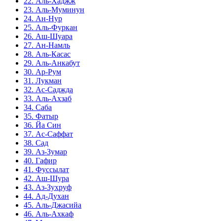
22. Аль-Хаджж
23. Аль-Муминун
24. Ан-Нур
25. Аль-Фуркан
26. Аш-Шуара
27. Ан-Намль
28. Аль-Касас
29. Аль-Анкабут
30. Ар-Рум
31. Лукман
32. Ас-Саджда
33. Аль-Ахзаб
34. Саба
35. Фатыр
36. Йа Син
37. Ас-Саффат
38. Сад
39. Аз-Зумар
40. Гафир
41. Фуссылат
42. Аш-Шура
43. Аз-Зухруф
44. Ад-Духан
45. Аль-Джасийа
46. Аль-Ахкаф