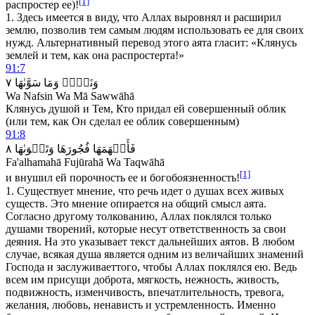
[1]
распростер ее)!
1. Здесь имеется в виду, что Аллах выровнял и расширил
землю, позволив тем самым людям использовать ее для своих
нужд. Альтернативный перевод этого аята гласит: «Клянусь
землей и тем, как она распростерта!»
91:7
٧
سَوَّىٰهَا
وَمَا
وَنَفۡسٖ
Wa Nafsin Wa Mā Sawwāhā
Клянусь душой и Тем, Кто придал ей совершенный облик
(или тем, как Он сделал ее облик совершенным)
91:8
٨
وَتَقۡوَىٰهَا
فُجُورَهَا
فَأَلۡهَمَهَا
Fa'alhamahā Fujūrahā Wa Taqwāhā
[1]
и внушил ей порочность ее и богобоязненность!
1.
Существует мнение, что речь идет о душах всех живых
существ. Это мнение опирается на общий смысл аята.
Согласно другому толкованию, Аллах поклялся только
душами творений, которые несут ответственность за свои
деяния. На это указывает текст дальнейших аятов. В любом
случае, всякая душа является одним из величайших знамений
Господа и заслуживает
того, чтобы Аллах поклялся ею. Ведь
всем им присущи доброта, мягкость, нежность, живость,
подвижность, изменчивость, впечатлительность, тревога,
желания, любовь, ненависть и устремленность. Именно