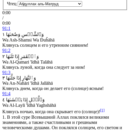
Чтец
0:00
/
0:00
91:1
١
وَضُحَىٰهَا
وَٱلشَّمۡسِ
Wa Ash-Shamsi Wa Đuĥāhā
Клянусь солнцем и его утренним сиянием!
91:2
٢
تَلَىٰهَا
إِذَا
وَٱلۡقَمَرِ
Wa Al-Qamari 'Idhā Talāhā
Клянусь луной, когда она следует за ним!
91:3
٣
جَلَّىٰهَا
إِذَا
وَٱلنَّهَارِ
Wa An-Nahāri 'Idhā Jallāhā
Клянусь днем, когда он делает его (солнце) ясным!
91:4
٤
يَغۡشَىٰهَا
إِذَا
وَٱلَّيۡلِ
Wa Al-Layli 'Idhā Yaghshāhā
[1]
Клянусь ночью, когда она скрывает его (солнце)!
1.
В этой суре Всевышний Аллах поклялся великими
знамениями, а также счастливыми и грешными
человеческими душами. Он поклялся солнцем, его светом и