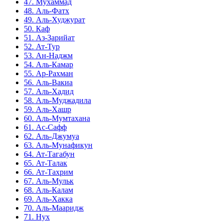
47. Мухаммад
48. Аль-Фатх
49. Аль-Худжурат
50. Каф
51. Аз-Зарийат
52. Ат-Тур
53. Ан-Наджм
54. Аль-Камар
55. Ар-Рахман
56. Аль-Вакиа
57. Аль-Хадид
58. Аль-Муджадила
59. Аль-Хашр
60. Аль-Мумтахана
61. Ас-Сафф
62. Аль-Джумуа
63. Аль-Мунафикун
64. Ат-Тагабун
65. Ат-Талак
66. Ат-Тахрим
67. Аль-Мульк
68. Аль-Калам
69. Аль-Хакка
70. Аль-Мааридж
71. Нух