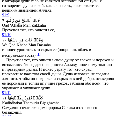
благодаря душе тело не является бесполезной статуей. И
сотворение души такой, какая она есть, также является
великим знамением Аллаха.
91:9
٩
زَكَّىٰهَا
مَن
أَفۡلَحَ
قَدۡ
Qad 'Aflaĥa Man Zakkāhā
Преуспел тот, кто очистил ее,
91:10
١٠
دَسَّىٰهَا
مَن
خَابَ
وَقَدۡ
Wa Qad Khāba Man Dassāhā
и понес урон тот, кто скрыл ее (опорочил, облек в
[1]
несправедливость).
1.
Преуспел тот, кто очистил свою душу от грехов и пороков и
возвысился благодаря покорности Аллаху, полезному знанию
и праведным делам. И понес утрату тот, кто скрыл
прекрасные качества своей души. Душа человека не создана
для того, чтобы он подавлял и скрывал в ней добро, осквернял
ее пороками и топил в
пучине грехов, забывая обо всем, что
украшает и улучшает душу.
91:11
١١
بِطَغۡوَىٰهَآ
ثَمُودُ
كَذَّبَتۡ
Kadhdhabat Thamūdu Biţaghwāhā
Самудяне сочли лжецом пророка Салиха из-за своего
беззакония,