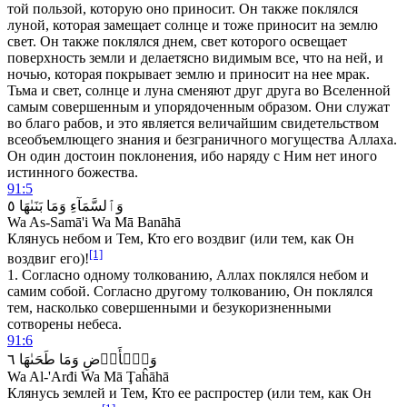
той пользой, которую оно приносит. Он также поклялся
луной, которая замещает солнце и тоже приносит на землю
свет. Он также поклялся днем, свет которого освещает
поверхность земли и делает
ясно видимым все, что на ней, и
ночью, которая покрывает землю и приносит на нее мрак.
Тьма и свет, солнце и луна сменяют друг друга во Вселенной
самым совершенным и упорядоченным образом. Они служат
во благо рабов, и это является величайшим свидетельством
всеобъемлющего знания и безграничного могущества Аллаха.
Он один достоин поклонения, ибо наряду с Ним нет иного
истинного божества.
91:5
٥
بَنَىٰهَا
وَمَا
وَٱلسَّمَآءِ
Wa As-Samā'i Wa Mā Banāhā
Клянусь небом и Тем, Кто его воздвиг (или тем, как Он
[1]
воздвиг его)!
1. Согласно одному толкованию, Аллах поклялся небом и
самим собой. Согласно другому толкованию, Он поклялся
тем, насколько совершенными и безукоризненными
сотворены небеса.
91:6
٦
طَحَىٰهَا
وَمَا
وَٱلۡأَرۡضِ
Wa Al-'Arđi Wa Mā Ţaĥāhā
Клянусь землей и Тем, Кто ее распростер (или тем, как Он