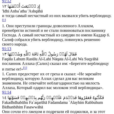
91:12
١٢
أَشۡقَىٰهَا
ٱنۢبَعَثَ
إِذِ
'Idhi Anba`atha 'Ashqāhā
и тогда самый несчастный из них вызвался убить верблюдицу.
[1]
1. Они преступили границы дозволенного Аллахом,
пренебрегли истиной и не стали повиноваться посланнику
Господа. А самый несчастный из самудян по имени Каддар б.
Салиф собрался убить верблюдицу, повинуясь решению
своего народа.
91:13
١٣
وَسُقۡيَٰهَا
ٱللَّهِ
نَاقَةَ
ٱللَّهِ
رَسُولُ
لَهُمۡ
فَقَالَ
Faqāla Lahum Rasūlu Al-Lahi Nāqata Al-Lahi Wa Suqyāhā
посланник Аллаха (Салих) сказал им: «Берегите верблюдицу
[1]
и питье ее!»
1. Салих предостерег их от греха и сказал: «Не зарезайте
верблюдицу, которую Аллах сделал для вас великим
знамением. Не отвечайте неблагодарностью на милость
Аллаха, Который одарил вас молоком этой верблюдицы».
91:14
١٤
فَسَوَّىٰهَا
بِذَنۢبِهِمۡ
رَبُّهُم
عَلَيۡهِمۡ
فَدَمۡدَمَ
فَعَقَرُوهَا
فَكَذَّبُوهُ
Fakadhdhabūhu Fa`aqarūhā Fadamdama `Alayhim Rabbuhum
Bidhanbihim Fasawwāhā
Они сочли его лжецом и подрезали ей поджилки, и за этот