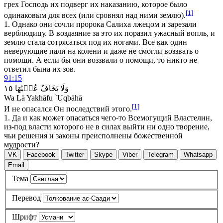
грех Господь их подверг их наказанию, которое было
[1]
одинаковым для всех (или сровнял над ними землю).
1.
Однако они сочли пророка Салиха лжецом и зарезали
верблюдицу. В воздаяние за это их поразил ужасный вопль, и
землю стала сотрясаться под их ногами. Все как один
неверующие пали на колени и даже не смогли воззвать о
помощи. А если бы они воззвали о помощи, то никто не
ответил бы
на их зов.
91:15
١٥
عُقۡبَٰهَا
يَخَافُ
وَلَا
Wa Lā Yakhāfu `Uqbāhā
[1]
И не опасался Он последствий этого.
1. Да и как может опасаться чего-то Всемогущий Властелин,
из-под власти которого не в силах выйти ни одно творение,
чьи решения и законы преисполнены божественной
мудрости?
VK
Facebook
Twitter
Skype
Viber
Telegram
Whatsapp
Email
Тема
Перевод
Шрифт