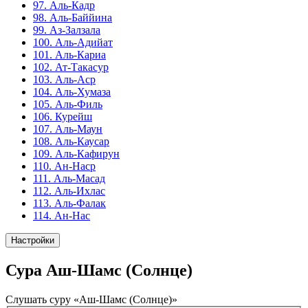
97. Аль-Кадр
98. Аль-Баййина
99. Аз-Залзала
100. Аль-Адийат
101. Аль-Кариа
102. Ат-Такасур
103. Аль-Аср
104. Аль-Хумаза
105. Аль-Филь
106. Курейш
107. Аль-Маун
108. Аль-Каусар
109. Аль-Кафирун
110. Ан-Наср
111. Аль-Масад
112. Аль-Ихлас
113. Аль-Фалак
114. Ан-Нас
Настройки
Сура Аш-Шамс (Солнце)
Слушать суру «Аш-Шамс (Солнце)»