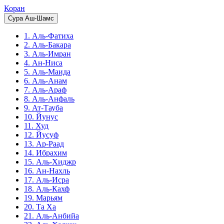
Коран
Сура Аш-Шамс
1. Аль-Фатиха
2. Аль-Бакара
3. Аль-Имран
4. Ан-Ниса
5. Аль-Маида
6. Аль-Анам
7. Аль-Араф
8. Аль-Анфаль
9. Ат-Тауба
10. Йунус
11. Худ
12. Йусуф
13. Ар-Раад
14. Ибрахим
15. Аль-Хиджр
16. Ан-Нахль
17. Аль-Исра
18. Аль-Кахф
19. Марьям
20. Та Ха
21. Аль-Анбийа