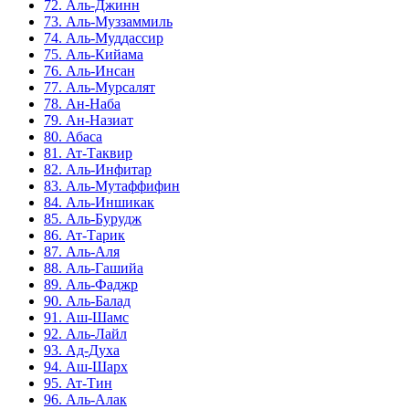
72. Аль-Джинн
73. Аль-Муззаммиль
74. Аль-Муддассир
75. Аль-Кийама
76. Аль-Инсан
77. Аль-Мурсалят
78. Ан-Наба
79. Ан-Назиат
80. Абаса
81. Ат-Таквир
82. Аль-Инфитар
83. Аль-Мутаффифин
84. Аль-Иншикак
85. Аль-Бурудж
86. Ат-Тарик
87. Аль-Аля
88. Аль-Гашийа
89. Аль-Фаджр
90. Аль-Балад
91. Аш-Шамс
92. Аль-Лайл
93. Ад-Духа
94. Аш-Шарх
95. Ат-Тин
96. Аль-Алак