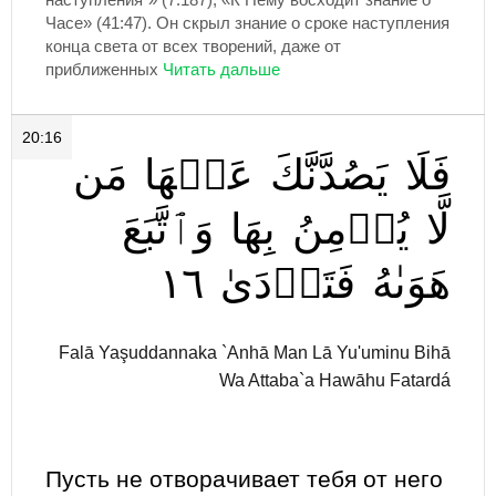
Часе» (41:47). Он скрыл знание о сроке наступления
конца света от всех творений, даже от
приближенных
20:16
فَلَا
يَصُدَّنَّكَ
عَنۡهَا
مَن
لَّا
يُؤۡمِنُ
بِهَا
وَٱتَّبَعَ
١٦
فَتَرۡدَىٰ
هَوَىٰهُ
Falā Yaşuddannaka `Anhā Man Lā Yu'uminu Bihā
Wa Attaba`a Hawāhu Fatardá
Пусть не отворачивает тебя от него