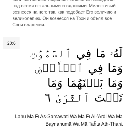
над всеми остальными созданиями. Милостивый
вознесся на него так, как подобает Его величию и
великолепию. Он вознесся на Трон и объял все
Свои владения.
20:6
لَهُۥ
مَا
فِي
ٱلسَّمَٰوَٰتِ
وَمَا
فِي
ٱلۡأَرۡضِ
وَمَا
بَيۡنَهُمَا
وَمَا
٦
ٱلثَّرَىٰ
تَحۡتَ
Lahu Mā Fī As-Samāwāti Wa Mā Fī Al-'Arđi Wa Mā
Baynahumā Wa Mā Taĥta Ath-Thará