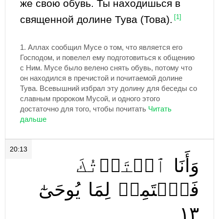
же свою обувь. Ты находишься в
священной долине Тува (Това).
[1]
1.
Аллах сообщил Мусе о том, что является его
Господом, и повелел ему подготовиться к общению
с Ним. Мусе было велено снять обувь, потому что
он находился в пречистой и почитаемой долине
Тува. Всевышний избрал эту долину для беседы со
славным пророком Мусой, и одного этого
достаточно для того, чтобы почитать
20:13
وَأَنَا
ٱخۡتَرۡتُكَ
فَٱسۡتَمِعۡ
لِمَا
يُوحَىٰٓ
١٣