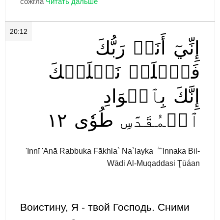
сожгла
20:12
إِنِّيٓ
أَنَا۠
رَبُّكَ
فَٱخۡلَعۡ
نَعۡلَيۡكَ
إِنَّكَ
بِٱلۡوَادِ
١٢
طُوٗى
ٱلۡمُقَدَّسِ
'Innī 'Anā Rabbuka Fākhla` Na`layka ۖ 'Innaka Bil-
Wādi Al-Muqaddasi Ţūáan
Воистину, Я - твой Господь. Сними