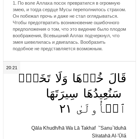
1. По воле Аллаха посох превратился в огромную
змею, и тогда сердце Мусы переполнилось страхом.
Он побежал прочь и даже не стал оглядываться.
Чтобы предотвратить возникновение ошибочного
предположения о том, что это видение было плодом
воображения, Всевышний Аллах подчеркнул, что
змея шевелилась и двигалась. Вообразить
подобное не представляется возможным.
20:21
قَالَ
خُذۡهَا
وَلَا
تَخَفۡۖ
سَنُعِيدُهَا
سِيرَتَهَا
٢١
ٱلۡأُولَىٰ
Qāla Khudh/hā Wa Lā Takhaf ۖ Sanu`īduhā
Sīratahā Al-'Ūlá