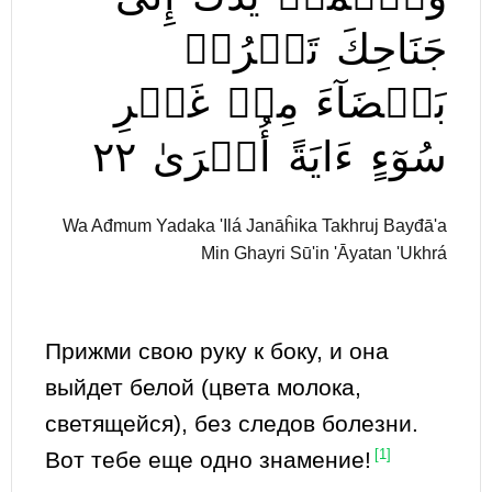
جَنَاحِكَ
تَخۡرُجۡ
بَيۡضَآءَ
مِنۡ
غَيۡرِ
٢٢
أُخۡرَىٰ
ءَايَةً
سُوٓءٍ
Wa Ađmum Yadaka 'Ilá Janāĥika Takhruj Bayđā'a
Min Ghayri Sū'in 'Āyatan 'Ukhrá
Прижми свою руку к боку, и она
выйдет белой (цвета молока,
светящейся), без следов болезни.
Вот тебе еще одно знамение!
[1]