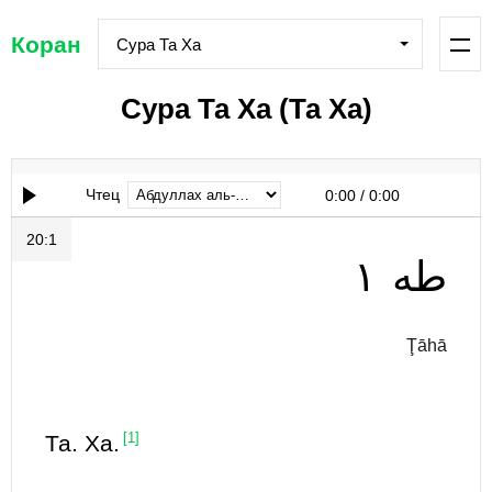
Коран
Сура Та Ха
Сура Та Ха (Та Ха)
Чтец
0:00
/
0:00
20:1
١
طه
Ţāhā
Та. Ха.
[1]