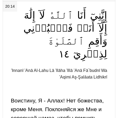
20:14
إِنَّنِيٓ
أَنَا
ٱللَّهُ
لَآ
إِلَٰهَ
إِلَّآ
أَنَا۠
فَٱعۡبُدۡنِي
وَأَقِمِ
ٱلصَّلَوٰةَ
١٤
لِذِكۡرِيٓ
'Innanī 'Anā Al-Lahu Lā 'Ilāha 'Illā 'Anā Fā`budnī Wa
'Aqimi Aş-Şalāata Lidhikrī
Воистину, Я - Аллах! Нет божества,
кроме Меня. Поклоняйся же Мне и
совершай намаз, чтобы помнить