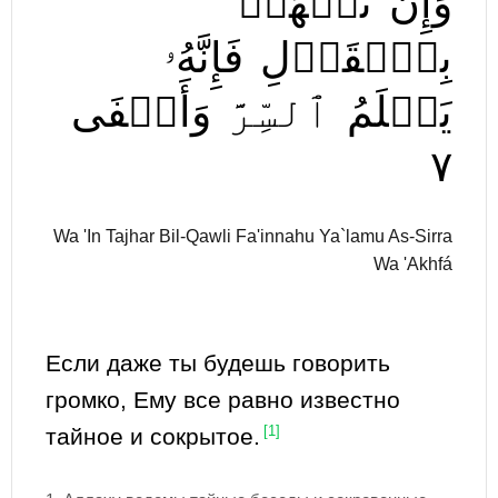
وَإِن
تَجۡهَرۡ
بِٱلۡقَوۡلِ
فَإِنَّهُۥ
يَعۡلَمُ
ٱلسِّرَّ
وَأَخۡفَى
٧
Wa 'In Tajhar Bil-Qawli Fa'innahu Ya`lamu As-Sirra
Wa 'Akhfá
Если даже ты будешь говорить
громко, Ему все равно известно
тайное и сокрытое.
[1]