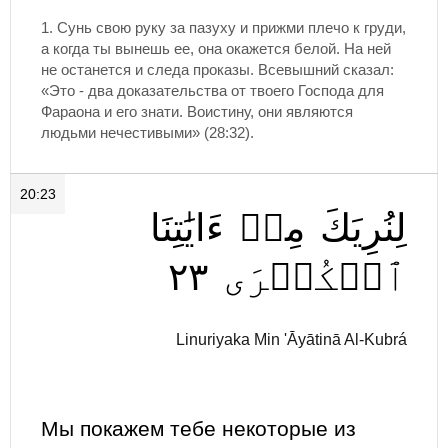
1. Сунь свою руку за пазуху и прижми плечо к груди,
а когда ты вынешь ее, она окажется белой. На ней
не останется и следа проказы. Всевышний сказал:
«Это - два доказательства от твоего Господа для
Фараона и его знати. Воистину, они являются
людьми нечестивыми» (28:32).
20:23
لِنُرِيَكَ
مِنۡ
ءَايَٰتِنَا
٢٣
ٱلۡكُبۡرَى
Linuriyaka Min 'Āyātinā Al-Kubrá
Мы покажем тебе некоторые из