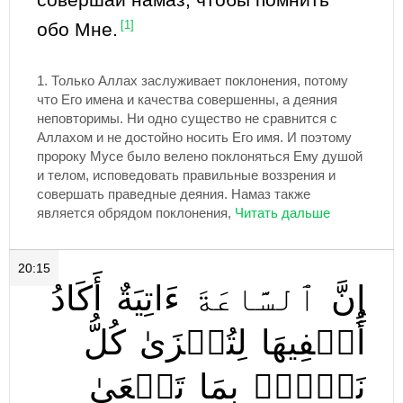
обо Мне.
[1]
1.
Только Аллах заслуживает поклонения, потому
что Его имена и качества совершенны, а деяния
неповторимы. Ни одно существо не сравнится с
Аллахом и не достойно носить Его имя. И поэтому
пророку Мусе было велено поклоняться Ему душой
и телом, исповедовать правильные воззрения и
совершать праведные деяния. Намаз также
является обрядом поклонения,
20:15
إِنَّ
ٱلسَّاعَةَ
ءَاتِيَةٌ
أَكَادُ
أُخۡفِيهَا
لِتُجۡزَىٰ
كُلُّ
نَفۡسِۭ
بِمَا
تَسۡعَىٰ