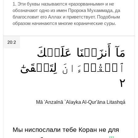
1. Эти буквы называются «разорванными» и не
обозначают одно из имен Пророка Мухаммада, да
благословит его Аллах и приветствует. Подобным
образом начинаются многие коранические суры.
20:2
مَآ
أَنزَلۡنَا
عَلَيۡكَ
ٱلۡقُرۡءَانَ
لِتَشۡقَىٰٓ
٢
Mā 'Anzalnā `Alayka Al-Qur'āna Litashqá
Мы ниспослали тебе Коран не для