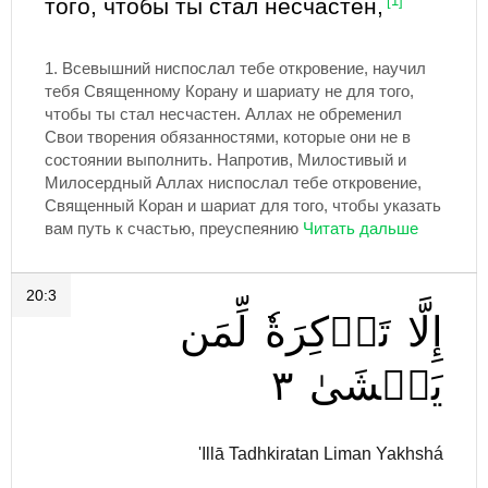
того, чтобы ты стал несчастен,
[1]
1.
Всевышний ниспослал тебе откровение, научил
тебя Священному Корану и шариату не для того,
чтобы ты стал несчастен. Аллах не обременил
Свои творения обязанностями, которые они не в
состоянии выполнить. Напротив, Милостивый и
Милосердный Аллах ниспослал тебе откровение,
Священный Коран и шариат для того, чтобы указать
вам путь к счастью, преуспеянию
20:3
إِلَّا
تَذۡكِرَةٗ
لِّمَن
٣
يَخۡشَىٰ
'Illā Tadhkiratan Liman Yakhshá