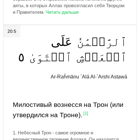
аяты, в которых Аллах провозгласил себя Творцом
и Правителем.
20:5
ٱلرَّحۡمَٰنُ
عَلَى
٥
ٱسۡتَوَىٰ
ٱلۡعَرۡشِ
Ar-Raĥmānu `Alá Al-`Arshi Astawá
Милостивый вознесся на Трон (или
утвердился на Троне).
[1]
1. Небесный Трон - самое огромное и
величественное творение Аллаха. Он находится