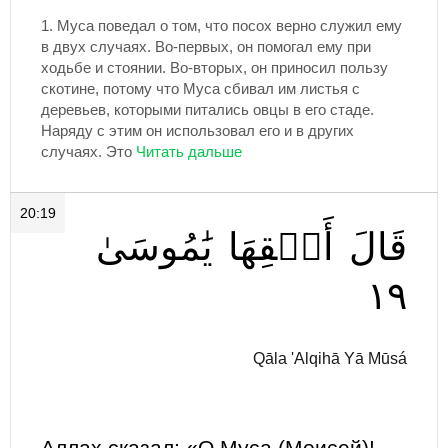
1.
Муса поведал о том, что посох верно служил ему
в двух случаях. Во-первых, он помогал ему при
ходьбе и стоянии. Во-вторых, он приносил пользу
скотине, потому что Муса сбивал им листья с
деревьев, которыми питались овцы в его стаде.
Наряду с этим он использовал его и в других
случаях. Это
20:19
قَالَ
أَلۡقِهَا
يَٰمُوسَىٰ
١٩
Qāla 'Alqihā Yā Mūsá
Аллах сказал: «О Муса (Моисей)!