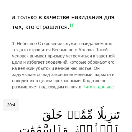
а только в качестве назидания для
тех, кто страшится.
[1]
1.
Небесное Откровение служит назиданием для
тех, кто страшится Всевышнего Аллаха. Такой
человек внимает призыву устремиться к заветной
цели и избегает злодеяний, которые обрекают его
на великий убыток и вечное несчастье. Он
задумывается над законоположениями шариата и
находит их в целом прекрасными. Когда же он
размышляет над каждым из них в
20:4
تَنزِيلٗا
مِّمَّنۡ
خَلَقَ
ٱلۡأَرۡضَ
وَٱلسَّمَٰوَٰتِ