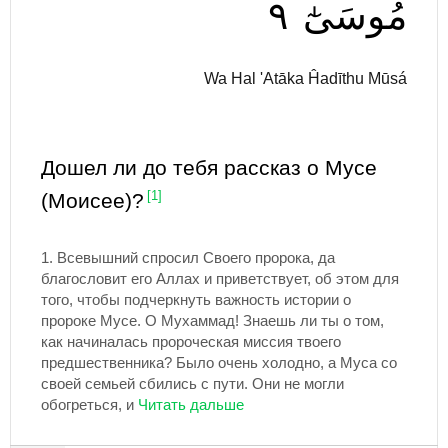
٩
مُوسَىٰٓ
Wa Hal 'Atāka Ĥadīthu Mūsá
Дошел ли до тебя рассказ о Мусе
(Моисее)?
[1]
1.
Всевышний спросил Своего пророка, да
благословит его Аллах и приветствует, об этом для
того, чтобы подчеркнуть важность истории о
пророке Мусе. О Мухаммад! Знаешь ли ты о том,
как начиналась пророческая миссия твоего
предшественника? Было очень холодно, а Муса со
своей семьей сбились с пути. Они не могли
обогреться, и