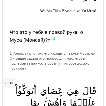
Wa Mā Tilka Biyamīnika Yā Mūsá
Что это у тебя в правой руке, о
Муса (Моисей)?»
[1]
1. Аллах знал о том, что находится в руке Мусы, но
Он решил задать этот вопрос для того, чтобы
подчеркнуть важность события, которое должно
произойти.
20:18
قَالَ
هِيَ
عَصَايَ
أَتَوَكَّؤُاْ
عَلَيۡهَا
وَأَهُشُّ
بِهَا