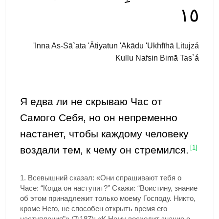
١٥
'Inna As-Sā`ata 'Ātiyatun 'Akādu 'Ukhfīhā Litujzá
Kullu Nafsin Bimā Tas`á
Я едва ли не скрываю Час от
Самого Себя, но он непременно
настанет, чтобы каждому человеку
воздали тем, к чему он стремился.
[1]
1.
Всевышний сказал: «Они спрашивают тебя о
Часе: “Когда он наступит?” Скажи: “Воистину, знание
об этом принадлежит только моему Господу. Никто,
кроме Него, не способен открыть время его
наступления”» (7:187); «К Нему восходит знание о