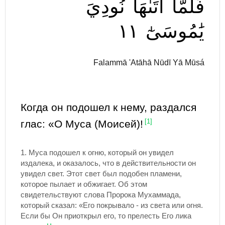
فَلَمَّآ
أَتَىٰهَا
نُودِيَ
١١
يَٰمُوسَىٰٓ
Falammā 'Atāhā Nūdī Yā Mūsá
Когда он подошел к нему, раздался
глас: «О Муса (Моисей)!
[1]
1.
Муса подошел к огню, который он увидел
издалека, и оказалось, что в действительности он
увидел свет. Этот свет был подобен пламени,
которое пылает и обжигает. Об этом
свидетельствуют слова Пророка Мухаммада,
который сказал: «Его покрывало - из света или огня.
Если бы Он приоткрыл его, то прелесть Его лика