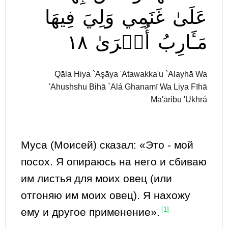
عَلَىٰ
غَنَمِي
وَلِيَ
فِيهَا
١٨
أُخۡرَىٰ
مَـَٔارِبُ
Qāla Hiya `Aşāya 'Atawakka'u `Alayhā Wa
'Ahushshu Bihā `Alá Ghanamī Wa Liya Fīhā
Ma'āribu 'Ukhrá
Муса (Моисей) сказал: «Это - мой
посох. Я опираюсь на него и сбиваю
им листья для моих овец (или
отгоняю им моих овец). Я нахожу
ему и другое применение».
[1]