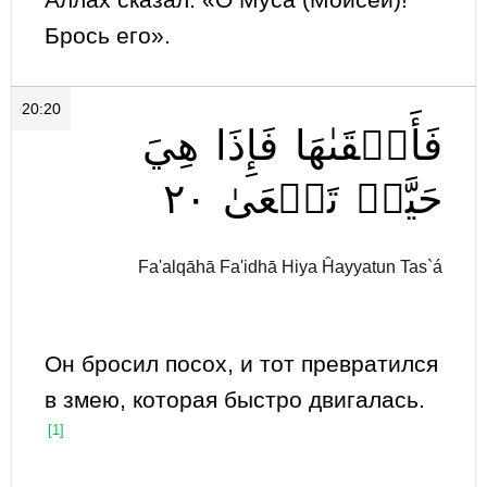
Брось его».
20:20
فَأَلۡقَىٰهَا
فَإِذَا
هِيَ
٢٠
تَسۡعَىٰ
حَيَّةٞ
Fa'alqāhā Fa'idhā Hiya Ĥayyatun Tas`á
Он бросил посох, и тот превратился
в змею, которая быстро двигалась.
[1]