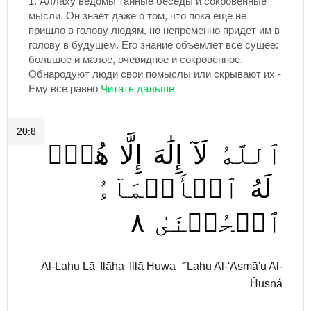
1.
Аллаху ведомы тайные беседы и сокровенные
мысли. Он знает даже о том, что пока еще не
пришло в голову людям, но непременно придет им в
голову в будущем. Его знание объемлет все сущее:
большое и малое, очевидное и сокровенное.
Обнародуют люди свои помыслы или скрывают их -
Ему все равно
20:8
ٱللَّهُ
لَآ
إِلَٰهَ
إِلَّا
هُوَۖ
لَهُ
ٱلۡأَسۡمَآءُ
٨
ٱلۡحُسۡنَىٰ
Al-Lahu Lā 'Ilāha 'Illā Huwa ۖ Lahu Al-'Asmā'u Al-
Ĥusná