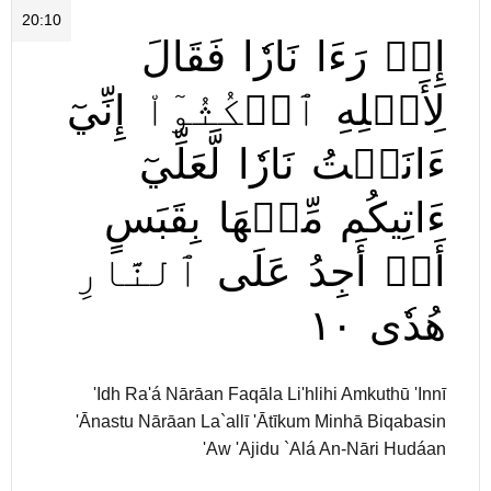
20:10
إِذۡ
رَءَا
نَارٗا
فَقَالَ
لِأَهۡلِهِ
ٱمۡكُثُوٓاْ
إِنِّيٓ
ءَانَسۡتُ
نَارٗا
لَّعَلِّيٓ
ءَاتِيكُم
مِّنۡهَا
بِقَبَسٍ
أَوۡ
أَجِدُ
عَلَى
ٱلنَّارِ
١٠
هُدٗى
'Idh Ra'á Nārāan Faqāla Li'hlihi Amkuthū 'Innī
'Ānastu Nārāan La`allī 'Ātīkum Minhā Biqabasin
'Aw 'Ajidu `Alá An-Nāri Hudáan