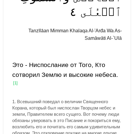
٤
ٱلۡعُلَى
Tanzīlāan Mimman Khalaqa Al-'Arđa Wa As-
Samāwāti Al-`Ulā
Это - Ниспослание от Того, Кто
сотворил Землю и высокие небеса.
[1]
1.
Всевышний поведал о величии Священного
Корана, который был ниспослан Творцом небес и
земли, Правителем всего сущего. Вот почему люди
обязаны уверовать в это Писание и покориться ему,
возлюбить его и почитать его самым удивительным
образом. Это откровение похоже на многие другие