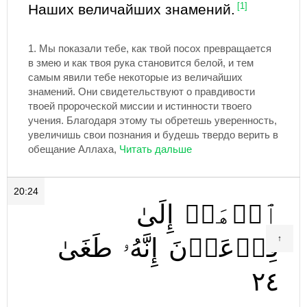
Наших величайших знамений.
[1]
1.
Мы показали тебе, как твой посох превращается
в змею и как твоя рука становится белой, и тем
самым явили тебе некоторые из величайших
знамений. Они свидетельствуют о правдивости
твоей пророческой миссии и истинности твоего
учения. Благодаря этому ты обретешь уверенность,
увеличишь свои познания и будешь твердо верить в
обещание Аллаха,
20:24
ٱذۡهَبۡ
إِلَىٰ
طَغَىٰ
إِنَّهُۥ
فِرۡعَوۡنَ
↑
٢٤