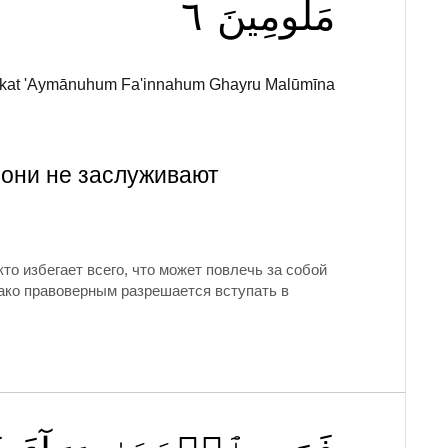
٦
مَلُومِينَ
alakat 'Aymānuhum Fa'innahum Ghayru Malūmīna
 они не заслуживают
о избегает всего, что может повлечь за собой
нако правоверным разрешается вступать в