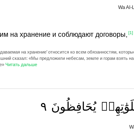
Wa Al-
им на хранение и соблюдают договоры,
[1]
отдаваемая на хранение’ относится ко всем обязанностям, кото
ний сказал: «Мы предложили небесам, земле и горам взять на 
е»
٩
يُحَافِظُونَ
وَٰتِهِمۡ
Wa