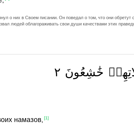
е,
ул о них в Своем писании. Он поведал о том, что они обретут с
извал людей облагораживать свои души качествами этих правед
٢
خَٰشِعُونَ
اتِهِمۡ
воих намазов,
[1]