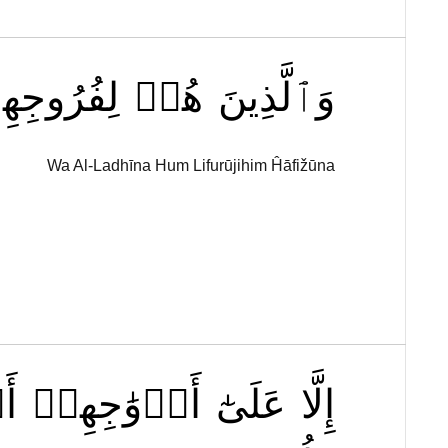
وَٱلَّذِينَ
هُمۡ
لِفُرُوجِه
Wa Al-Ladhīna Hum Lifurūjihim Ĥāfižūna
إِلَّا
عَلَىٰٓ
أَزۡوَٰجِهِمۡ
أَ