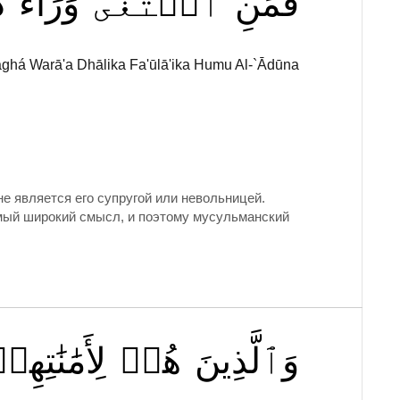
فَمَنِ
ٱبۡتَغَىٰ
وَرَآءَ
ذ
ghá Warā'a Dhālika Fa'ūlā'ika Humu Al-`Ādūna
е является его супругой или невольницей.
амый широкий смысл, и поэтому мусульманский
وَٱلَّذِينَ
هُمۡ
لِأَمَٰنَٰتِهِم