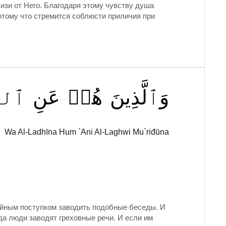
изи от Него. Благодаря этому чувству душа
отому что стремится соблюсти приличия при
وَٱلَّذِينَ
هُمۡ
عَنِ
ٱللَ
Wa Al-Ladhīna Hum `Ani Al-Laghwi Mu`riđūna
тойным поступком заводить подобные беседы. И
да люди заводят греховные речи. И если им