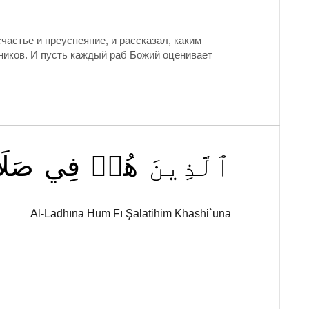
частье и преуспеяние, и рассказал, каким
ников. И пусть каждый раб Божий оценивает
ٱلَّذِينَ
هُمۡ
فِي
صَلَ
Al-Ladhīna Hum Fī Şalātihim Khāshi`ūna