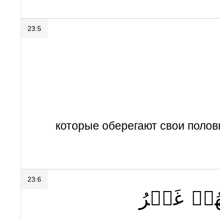
23:5
которые оберегают свои полов
23:6
َّهُمۡ
غَيۡرُ