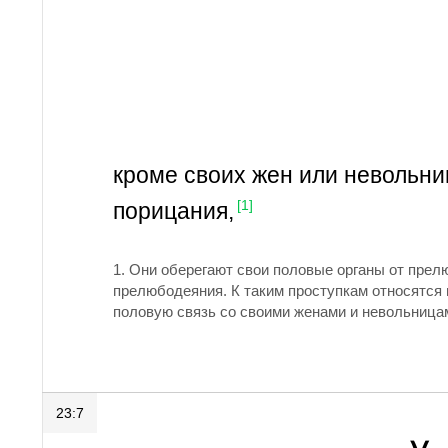
кроме своих жен или невольни
порицания,
[1]
1.
Они оберегают свои половые органы от прелю
прелюбодеяния. К таким проступкам относятся 
половую связь со своими женами и невольница
23:7