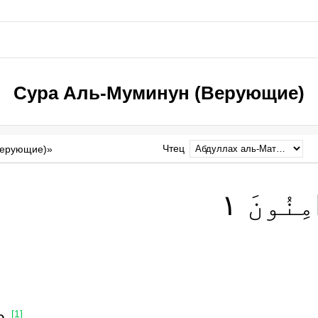
Сура Аль-Муминун (Верующие)
Чтец
Верующие)»
١
نُونَ
[1]