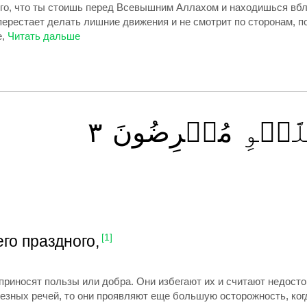
ого, что ты стоишь перед Всевышним Аллахом и находишься вбл
перестает делать лишние движения и не смотрит по сторонам, п
,
٣
مُعۡرِضُونَ
ّغۡوِ
го праздного,
[1]
 приносят пользы или добра. Они избегают их и считают недос
лезных речей, то они проявляют еще большую осторожность, ког