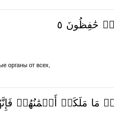
٥
حَٰفِظُونَ
ِمۡ
ые органы от всех,
وۡ
مَا
مَلَكَتۡ
أَيۡمَٰنُهُمۡ
فَإِن