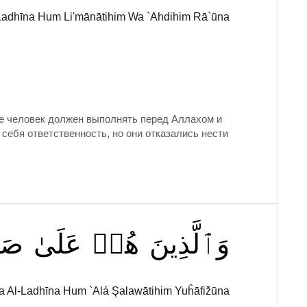
Ladhīna Hum Li'mānātihim Wa `Ahdihim Rā`ūna
рые человек должен выполнять перед Аллахом и
себя ответственность, но они отказались нести
وَٱلَّذِينَ
هُمۡ
عَلَىٰ
صَلَ
 Al-Ladhīna Hum `Alá Şalawātihim Yuĥāfižūna