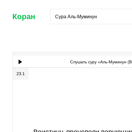
Коран
Сура Аль-Муминун
Слушать суру «Аль-Муминун (
23:1