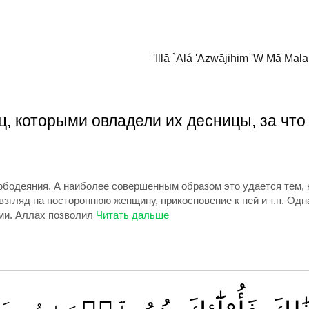
'Illā `Alá 'Azwājihim 'W Mā M
ц, которыми овладели их десницы, за что
бодеяния. А наиболее совершенным образом это удается тем, кт
взгляд на постороннюю женщину, прикосновение к ней и т.п. Од
ми. Аллах позволил