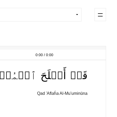
0:00
/
0:00
قَدۡ
أَفۡلَحَ
ٱلۡمُؤۡمِ
Qad 'Aflaĥa Al-Mu'uminūna