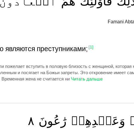
َٰلِكَ
فَأُوْلَٰٓئِكَ
هُمُ
ٱلۡعَادُونَ
Famani Abta
го являются преступниками;
[1]
ли пожелает вступить в половую близость с женщиной, которая н
оленным и посягает на Божьи запреты. Это откровение имеет с
 Временная жена не считается ни
٨
رَٰعُونَ
وَعَهۡدِهِمۡ
ۡ