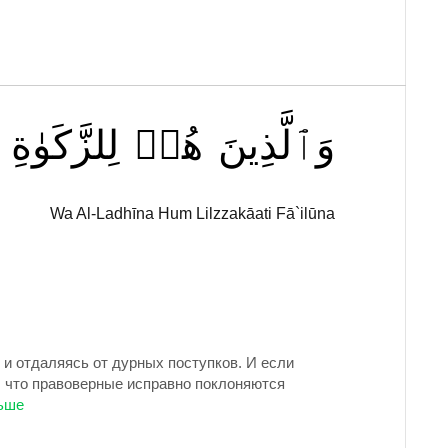
وَٱلَّذِينَ
هُمۡ
لِلزَّكَوٰةِ
Wa Al-Ladhīna Hum Lilzzakāati Fā`ilūna
и отдаляясь от дурных поступков. И если
т, что правоверные исправно поклоняются