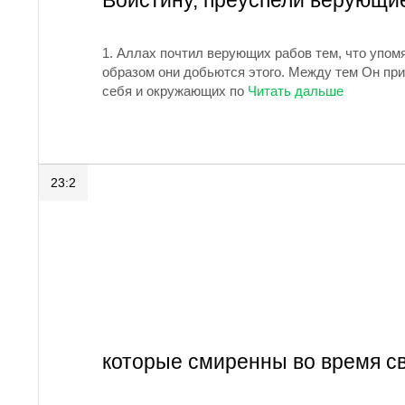
Воистину, преуспели верующи
1.
Аллах почтил верующих рабов тем, что упомян
образом они добьются этого. Между тем Он пр
себя и окружающих по
23:2
которые смиренны во время с