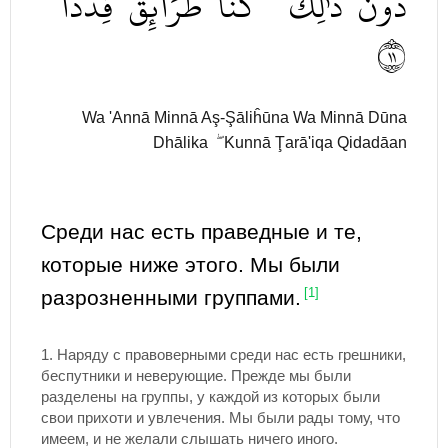
دُونَ
ذَٰلِكَۖ
كُنَّا
طَرَآئِقَ
قِدَدٗا
١١
Wa 'Annā Minnā Aş-Şāliĥūna Wa Minnā Dūna
Dhālika ۖ Kunnā Ţarā'iqa Qidadāan
Среди нас есть праведные и те,
которые ниже этого. Мы были
разрозненными группами.
[1]
1. Наряду с правоверными среди нас есть грешники,
беспутники и неверующие. Прежде мы были
разделены на группы, у каждой из которых были
свои прихоти и увлечения. Мы были рады тому, что
имеем, и не желали слышать ничего иного.