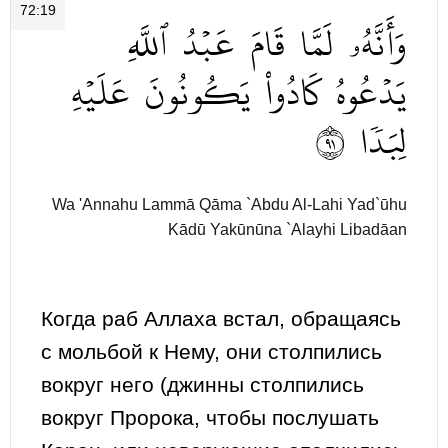
72:19
وَأَنَّهُۥ
لَمَّا
قَامَ
عَبۡدُ
ٱللَّهِ
يَدۡعُوهُ
كَادُواْ
يَكُونُونَ
عَلَيۡهِ
١٩
لِبَدٗا
Wa 'Annahu Lammā Qāma `Abdu Al-Lahi Yad`ūhu
Kādū Yakūnūna `Alayhi Libadāan
Когда раб Аллаха встал, обращаясь
с мольбой к Нему, они столпились
вокруг него (джинны столпились
вокруг Пророка, чтобы послушать