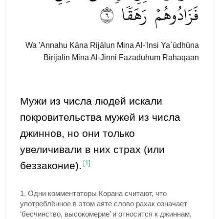
٦
رَهَقٗا
فَزَادُوهُمۡ
Wa 'Annahu Kāna Rijālun Mina Al-'Insi Ya`ūdhūna
Birijālin Mina Al-Jinni Fazādūhum Rahaqāan
Мужи из числа людей искали
покровительства мужей из числа
джиннов, но они только
увеличивали в них страх (или
беззаконие).
[1]
1.
Одни комментаторы Корана считают, что
употреблённое в этом аяте слово рахак означает
‘бесчинство, высокомерие’ и относится к джиннам,