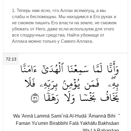
1. Теперь нам ясно, что Аллах всемогущ, а мы
слабы и беспомощны. Мы находимся в Его руках и
не сможем лишить Его власти на земле, не сможем
убежать от Него, даже если используем для этого
все сподручные средства. Найти убежище от
Аллаха можно только у Самого Аллаха.
72:13
وَأَنَّا
لَمَّا
سَمِعۡنَا
ٱلۡهُدَىٰٓ
ءَامَنَّا
بِهِۦۖ
فَمَن
يُؤۡمِنۢ
بِرَبِّهِۦ
فَلَا
١٣
رَهَقٗا
وَلَا
بَخۡسٗا
يَخَافُ
Wa 'Annā Lammā Sami`nā Al-Hudá 'Āmannā Bihi ۖ
Faman Yu'umin Birabbihi Falā Yakhāfu Bakhsāan
Wa Lā Rahaqāan