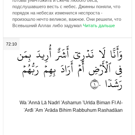
готовы уничтожить и сжечь любого беса,
подслушавшего весть с небес. Джинны поняли, что
порядок на небесах изменился неспроста -
произошло нечто великое, важное. Они решили, что
Всевышний Аллах либо задумал
72:10
وَأَنَّا
لَا
نَدۡرِيٓ
أَشَرٌّ
أُرِيدَ
بِمَن
فِي
ٱلۡأَرۡضِ
أَمۡ
أَرَادَ
بِهِمۡ
رَبُّهُمۡ
١٠
رَشَدٗا
Wa 'Annā Lā Nadrī 'Asharrun 'Urīda Biman Fī Al-
'Arđi 'Am 'Arāda Bihim Rabbuhum Rashadāan