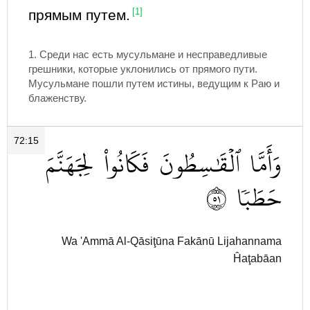
прямым путем.
[1]
1. Среди нас есть мусульмане и несправедливые
грешники, которые уклонились от прямого пути.
Мусульмане пошли путем истины, ведущим к Раю и
блаженству.
72:15
وَأَمَّا
ٱلۡقَٰسِطُونَ
فَكَانُواْ
لِجَهَنَّمَ
١٥
حَطَبٗا
Wa 'Ammā Al-Qāsiţūna Fakānū Lijahannama
Ĥaţabāan