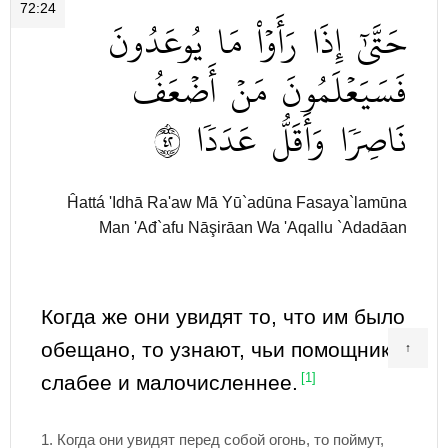
72:24
حَتَّىٰٓ
إِذَا
رَأَوۡاْ
مَا
يُوعَدُونَ
فَسَيَعۡلَمُونَ
مَنۡ
أَضۡعَفُ
٢٤
عَدَدٗا
وَأَقَلُّ
نَاصِرٗا
Ĥattá 'Idhā Ra'aw Mā Yū`adūna Fasaya`lamūna
Man 'Ađ`afu Nāşirāan Wa 'Aqallu `Adadāan
Когда же они увидят то, что им было
обещано, то узнают, чьи помощники
↑
слабее и малочисленнее.
[1]
1.
Когда они увидят перед собой огонь, то поймут,