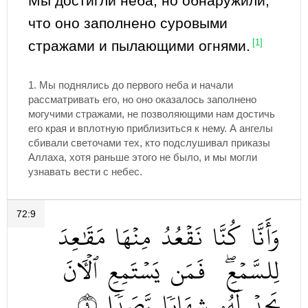
Мы достигли неба, но обнаружили,
что оно заполнено суровыми
стражами и пылающими огнями.
[1]
1. Мы поднялись до первого неба и начали
рассматривать его, но оно оказалось заполнено
могучими стражами, не позволяющими нам достичь
его края и вплотную приблизиться к нему. А ангелы
сбивали светочами тех, кто подслушивал приказы
Аллаха, хотя раньше этого не было, и мы могли
узнавать вести с небес.
72:9
وَأَنَّا
كُنَّا
نَقۡعُدُ
مِنۡهَا
مَقَٰعِدَ
لِلسَّمۡعِۖ
فَمَن
يَسۡتَمِعِ
ٱلۡأٓنَ
٩
رَّصَدٗا
شِهَابٗا
لَهُۥ
يَجِدۡ