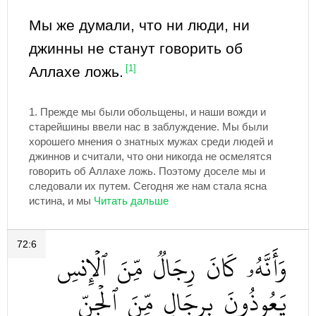
Мы же думали, что ни люди, ни
джинны не станут говорить об
Аллахе ложь.
[1]
1.
Прежде мы были обольщены, и наши вожди и
старейшины ввели нас в заблуждение. Мы были
хорошего мнения о знатных мужах среди людей и
джиннов и считали, что они никогда не осмелятся
говорить об Аллахе ложь. Поэтому доселе мы и
следовали их путем. Сегодня же нам стала ясна
истина, и мы
72:6
وَأَنَّهُۥ
كَانَ
رِجَالٞ
مِّنَ
ٱلۡإِنسِ
يَعُوذُونَ
بِرِجَالٖ
مِّنَ
ٱلۡجِنِّ