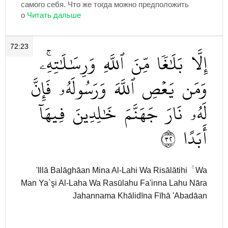
самого себя. Что же тогда можно предположить
о
72:23
إِلَّا
بَلَٰغٗا
مِّنَ
ٱللَّهِ
وَرِسَٰلَٰتِهِۦۚ
وَمَن
يَعۡصِ
ٱللَّهَ
وَرَسُولَهُۥ
فَإِنَّ
لَهُۥ
نَارَ
جَهَنَّمَ
خَٰلِدِينَ
فِيهَآ
٢٣
أَبَدًا
'Illā Balāghāan Mina Al-Lahi Wa Risālātihi ۚ Wa
Man Ya`şi Al-Laha Wa Rasūlahu Fa'inna Lahu Nāra
Jahannama Khālidīna Fīhā 'Abadāan