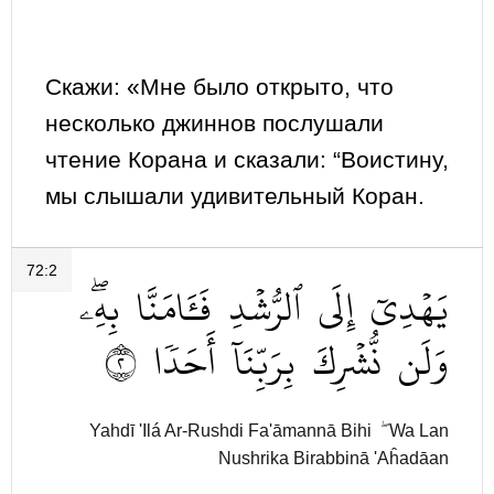
Скажи: «Мне было открыто, что
несколько джиннов послушали
чтение Корана и сказали: “Воистину,
мы слышали удивительный Коран.
72:2
يَهۡدِيٓ
إِلَى
ٱلرُّشۡدِ
فَـَٔامَنَّا
بِهِۦۖ
٢
أَحَدٗا
بِرَبِّنَآ
نُّشۡرِكَ
وَلَن
Yahdī 'Ilá Ar-Rushdi Fa'āmannā Bihi ۖ Wa Lan
Nushrika Birabbinā 'Aĥadāan