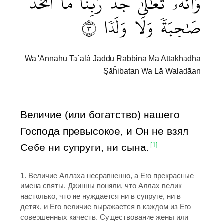
وَأَنَّهُۥ
تَعَٰلَىٰ
جَدُّ
رَبِّنَا
مَا
ٱتَّخَذَ
٣
وَلَدٗا
وَلَا
صَٰحِبَةٗ
Wa 'Annahu Ta`ālá Jaddu Rabbinā Mā Attakhadha
Şāĥibatan Wa Lā Waladāan
Величие (или богатство) нашего
Господа превысокое, и Он не взял
Себе ни супруги, ни сына.
[1]
1. Величие Аллаха несравненно, а Его прекрасные
имена святы. Джинны поняли, что Аллах велик
настолько, что не нуждается ни в супруге, ни в
детях, и Его величие выражается в каждом из Его
совершенных качеств. Существование жены или