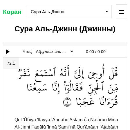
Коран
Сура Аль-Джинн
Сура Аль-Джинн (Джинны)
Чтец
0:00
/
0:00
72:1
قُلۡ
أُوحِيَ
إِلَيَّ
أَنَّهُ
ٱسۡتَمَعَ
نَفَرٞ
مِّنَ
ٱلۡجِنِّ
فَقَالُوٓاْ
إِنَّا
سَمِعۡنَا
١
عَجَبٗا
قُرۡءَانًا
Qul 'Ūĥiya 'Ilayya 'Annahu Astama`a Nafarun Mina
Al-Jinni Faqālū 'Innā Sami`nā Qur'ānāan `Ajabāan