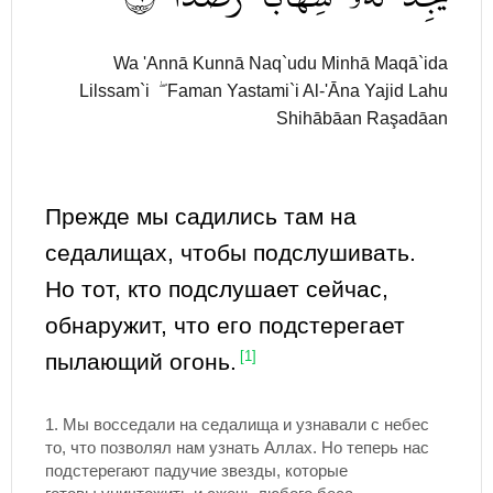
Wa 'Annā Kunnā Naq`udu Minhā Maqā`ida
Lilssam`i ۖ Faman Yastami`i Al-'Āna Yajid Lahu
Shihābāan Raşadāan
Прежде мы садились там на
седалищах, чтобы подслушивать.
Но тот, кто подслушает сейчас,
обнаружит, что его подстерегает
пылающий огонь.
[1]
1.
Мы восседали на седалища и узнавали с небес
то, что позволял нам узнать Аллах. Но теперь нас
подстерегают падучие звезды, которые