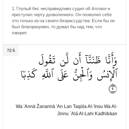
1. Глупый бес несправедливо судил об Аллахе и
преступил черту дозволенного. Он позволил себе
это только из-за своего безрассудства. Если бы он
был благоразумен, то думал бы над тем, что
говорит.
72:5
وَأَنَّا
ظَنَنَّآ
أَن
لَّن
تَقُولَ
ٱلۡإِنسُ
وَٱلۡجِنُّ
عَلَى
ٱللَّهِ
كَذِبٗا
٥
Wa 'Annā Žanannā 'An Lan Taqūla Al-'Insu Wa Al-
Jinnu `Alá Al-Lahi Kadhibāan