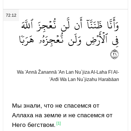
72:12
وَأَنَّا
ظَنَنَّآ
أَن
لَّن
نُّعۡجِزَ
ٱللَّهَ
فِي
ٱلۡأَرۡضِ
وَلَن
نُّعۡجِزَهُۥ
هَرَبٗا
١٢
Wa 'Annā Žanannā 'An Lan Nu`jiza Al-Laha Fī Al-
'Arđi Wa Lan Nu`jizahu Harabāan
Мы знали, что не спасемся от
Аллаха на земле и не спасемся от
Него бегством.
[1]