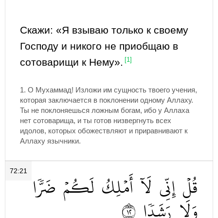
Скажи: «Я взываю только к своему
Господу и никого не приобщаю в
сотоварищи к Нему».
[1]
1. О Мухаммад! Изложи им сущность твоего учения,
которая заключается в поклонении одному Аллаху.
Ты не поклоняешься ложным богам, ибо у Аллаха
нет сотоварища, и ты готов низвергнуть всех
идолов, которых обожествляют и приравнивают к
Аллаху язычники.
72:21
قُلۡ
إِنِّي
لَآ
أَمۡلِكُ
لَكُمۡ
ضَرّٗا
٢١
رَشَدٗا
وَلَا