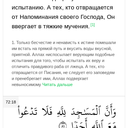
испытанию. А тех, кто отвращается
от Напоминания своего Господа, Он
ввергает в тяжкие мучения.
[1]
1.
Только бесчестие и ненависть к истине помешали
им встать на прямой путь и вкусить воды вкусной,
приятной. Аллах ниспосылает верующим подобные
испытания для того, чтобы испытать их веру и
отличить правдивого раба от лжеца. А тех, кто
отвращается от Писания, не следует его заповедям
и пренебрегает ими, Аллах подвергает
невыносимому
72:18
وَأَنَّ
ٱلۡمَسَٰجِدَ
لِلَّهِ
فَلَا
تَدۡعُواْ
١٨
أَحَدٗا
ٱللَّهِ
مَعَ