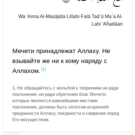
Wa 'Anna Al-Masājida Lillahi Falā Tad`ū Ma`a Al-
Lahi 'Aĥadāan
Мечети принадлежат Аллаху. Не
взывайте же ни к кому наряду с
Аллахом.
[1]
1. Не обращайтесь с мольбой к творениям ни ради
поклонения, ни ради обретения благ. Мечети,
которые являются важнейшими местами
поклонения, должны быть оплотом искренней
преданности Аллаху, покорности и смирения перед
Его могуществом.