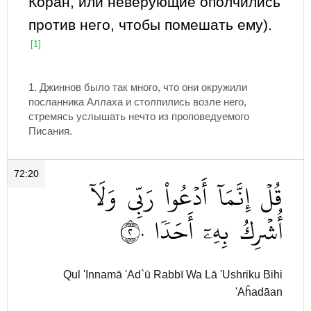
Коран, или неверующие ополчились
против него, чтобы помешать ему).
[1]
1. Джиннов было так много, что они окружили
посланника Аллаха и столпились возле него,
стремясь услышать нечто из проповедуемого
Писания.
72:20
قُلۡ
إِنَّمَآ
أَدۡعُواْ
رَبِّي
وَلَآ
٢٠
أَحَدٗا
بِهِۦٓ
أُشۡرِكُ
Qul 'Innamā 'Ad`ū Rabbī Wa Lā 'Ushriku Bihi
'Aĥadāan