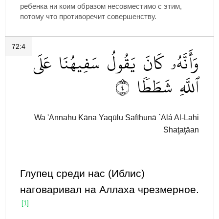
ребенка ни коим образом несовместимо с этим,
потому что противоречит совершенству.
72:4
وَأَنَّهُۥ
كَانَ
يَقُولُ
سَفِيهُنَا
عَلَى
٤
شَطَطٗا
ٱللَّهِ
Wa 'Annahu Kāna Yaqūlu Safīhunā `Alá Al-Lahi
Shaţaţāan
Глупец среди нас (Иблис)
наговаривал на Аллаха чрезмерное.
[1]