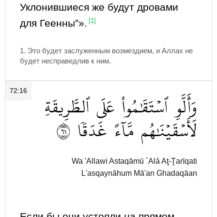
Уклонившиеся же будут дровами
для Геенны”».
[1]
1. Это будет заслуженным возмездием, и Аллах не
будет несправедлив к ним.
72:16
وَأَلَّوِ
ٱسۡتَقَٰمُواْ
عَلَى
ٱلطَّرِيقَةِ
١٦
غَدَقٗا
مَّآءً
لَأَسۡقَيۡنَٰهُم
Wa 'Allawi Astaqāmū `Alá Aţ-Ţarīqati
L'asqaynāhum Mā'an Ghadaqāan
Если бы они устояли на прямом