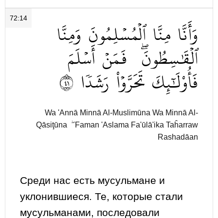
72:14
وَأَنَّا
مِنَّا
ٱلۡمُسۡلِمُونَ
وَمِنَّا
ٱلۡقَٰسِطُونَۖ
فَمَنۡ
أَسۡلَمَ
١٤
رَشَدٗا
تَحَرَّوۡاْ
فَأُوْلَٰٓئِكَ
Wa 'Annā Minnā Al-Muslimūna Wa Minnā Al-
Qāsiţūna ۖ Faman 'Aslama Fa'ūlā'ika Taĥarraw
Rashadāan
Среди нас есть мусульмане и
уклонившиеся. Те, которые стали
мусульманами, последовали