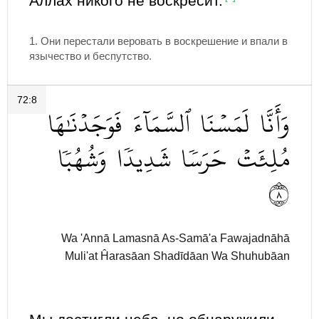
Аллах никого не воскресит.
1. Они перестали веровать в воскрешение и впали в
язычество и беспутство.
72:8
وَأَنَّا
لَمَسۡنَا
ٱلسَّمَآءَ
فَوَجَدۡنَٰهَا
مُلِئَتۡ
حَرَسٗا
شَدِيدٗا
وَشُهُبٗا
٨
Wa 'Annā Lamasnā As-Samā'a Fawajadnāhā
Muli'at Ĥarasāan Shadīdāan Wa Shuhubāan