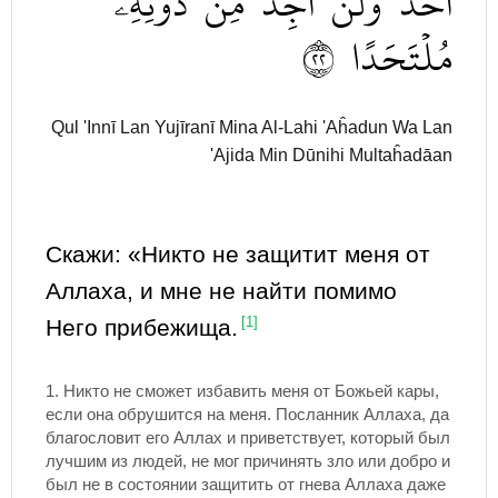
أَحَدٞ
وَلَنۡ
أَجِدَ
مِن
دُونِهِۦ
٢٢
مُلۡتَحَدًا
Qul 'Innī Lan Yujīranī Mina Al-Lahi 'Aĥadun Wa Lan
'Ajida Min Dūnihi Multaĥadāan
Скажи: «Никто не защитит меня от
Аллаха, и мне не найти помимо
Него прибежища.
[1]
1.
Никто не сможет избавить меня от Божьей кары,
если она обрушится на меня. Посланник Аллаха, да
благословит его Аллах и приветствует, который был
лучшим из людей, не мог причинять зло или добро и
был не в состоянии защитить от гнева Аллаха даже