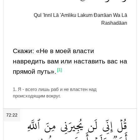
Qul 'Innī Lā 'Amliku Lakum Đarrāan Wa Lā
Rashadāan
Скажи: «Не в моей власти
навредить вам или наставить вас на
прямой путь».
[1]
1. Я - всего лишь раб и не властен над
происходящим вокруг.
72:22
قُلۡ
إِنِّي
لَن
يُجِيرَنِي
مِنَ
ٱللَّهِ