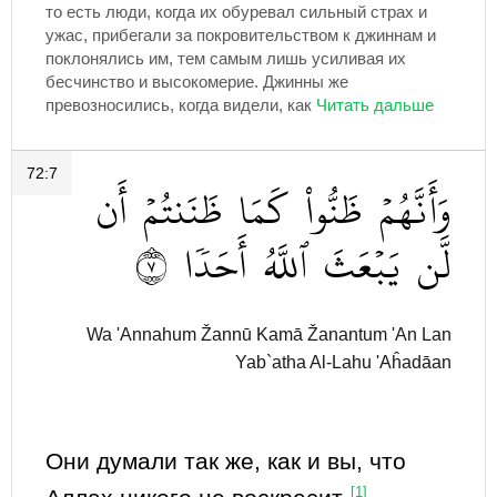
то есть люди, когда их обуревал сильный страх и
ужас, прибегали за покровительством к джиннам и
поклонялись им, тем самым лишь усиливая их
бесчинство и высокомерие. Джинны же
превозносились, когда видели, как
72:7
وَأَنَّهُمۡ
ظَنُّواْ
كَمَا
ظَنَنتُمۡ
أَن
٧
أَحَدٗا
ٱللَّهُ
يَبۡعَثَ
لَّن
Wa 'Annahum Žannū Kamā Žanantum 'An Lan
Yab`atha Al-Lahu 'Aĥadāan
Они думали так же, как и вы, что
[1]