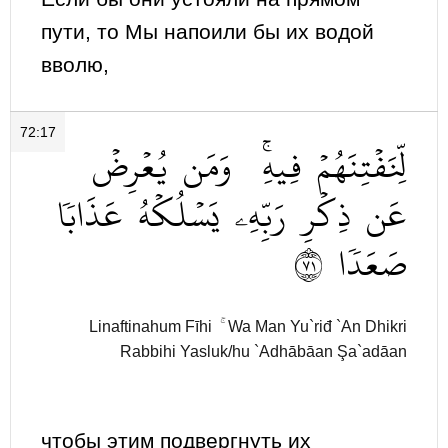
пути, то Мы напоили бы их водой
вволю,
72:17
لِّنَفۡتِنَهُمۡ
فِيهِۚ
وَمَن
يُعۡرِضۡ
عَن
ذِكۡرِ
رَبِّهِۦ
يَسۡلُكۡهُ
عَذَابٗا
١٧
صَعَدٗا
Linaftinahum Fīhi ۚ Wa Man Yu`riđ `An Dhikri
Rabbihi Yasluk/hu `Adhābāan Şa`adāan
чтобы этим подвергнуть их