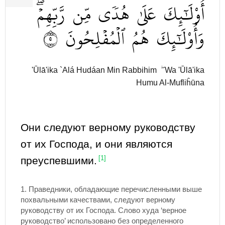
أُوْلَٰٓئِكَ
عَلَىٰ
هُدٗى
مِّن
رَّبِّهِمۡۖ
٥
ٱلۡمُفۡلِحُونَ
هُمُ
وَأُوْلَٰٓئِكَ
'Ūlā'ika `Alá Hudáan Min Rabbihim ۖ Wa 'Ūlā'ika
Humu Al-Mufliĥūna
Они следуют верному руководству
от их Господа, и они являются
преуспевшими.
[1]
1.
Праведники, обладающие перечисленными выше
похвальными качествами, следуют верному
руководству от их Господа. Слово худа ‘верное
руководство’ использовано без определенного