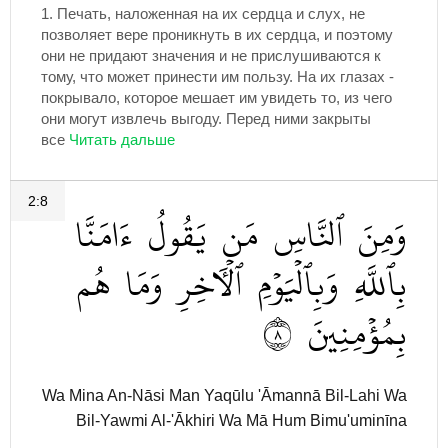
1.
Печать, наложенная на их сердца и слух, не
позволяет вере проникнуть в их сердца, и поэтому
они не придают значения и не прислушиваются к
тому, что может принести им пользу. На их глазах -
покрывало, которое мешает им увидеть то, из чего
они могут извлечь выгоду. Перед ними закрыты
все
2:8
وَمِنَ
ٱلنَّاسِ
مَن
يَقُولُ
ءَامَنَّا
بِٱللَّهِ
وَبِٱلۡيَوۡمِ
ٱلۡأٓخِرِ
وَمَا
هُم
٨
بِمُؤۡمِنِينَ
Wa Mina An-Nāsi Man Yaqūlu 'Āmannā Bil-Lahi Wa
Bil-Yawmi Al-'Ākhiri Wa Mā Hum Bimu'uminīna