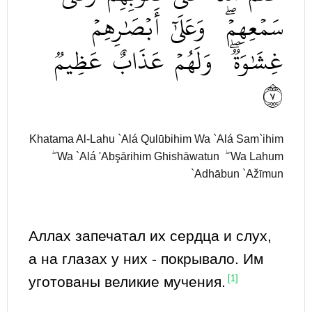
سَمۡعِهِمۡۖ
وَعَلَىٰٓ
أَبۡصَٰرِهِمۡ
غِشَٰوَةٞۖ
وَلَهُمۡ
عَذَابٌ
عَظِيمٞ
٧
Khatama Al-Lahu `Alá Qulūbihim Wa `Alá Sam`ihim
ۖ Wa `Alá 'Abşārihim Ghishāwatun ۖ Wa Lahum
`Adhābun `Ažīmun
Аллах запечатал их сердца и слух,
а на глазах у них - покрывало. Им
уготованы великие мучения.
[1]