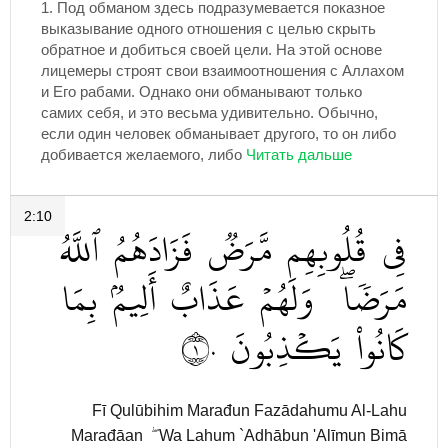
1.
Под обманом здесь подразумевается показное
выказывание одного отношения с целью скрыть
обратное и добиться своей цели. На этой основе
лицемеры строят свои взаимоотношения с Аллахом
и Его рабами. Однако они обманывают только
самих себя, и это весьма удивительно. Обычно,
если один человек обманывает другого, то он либо
добивается желаемого, либо
2:10
فِي
قُلُوبِهِم
مَّرَضٞ
فَزَادَهُمُ
ٱللَّهُ
مَرَضٗاۖ
وَلَهُمۡ
عَذَابٌ
أَلِيمُۢ
بِمَا
١٠
يَكۡذِبُونَ
كَانُواْ
Fī Qulūbihim Marađun Fazādahumu Al-Lahu
Marađāan ۖ Wa Lahum `Adhābun 'Alīmun Bimā