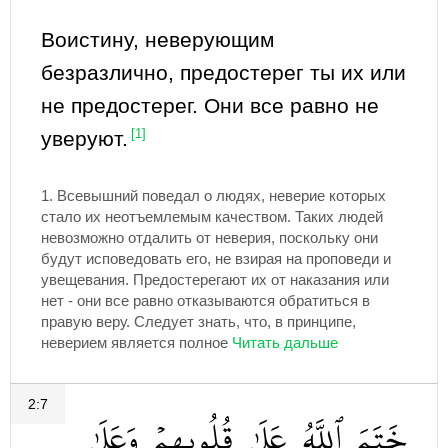
Воистину, неверующим
безразлично, предостерег ты их или
не предостерег. Они все равно не
уверуют.
[1]
1.
Всевышний поведал о людях, неверие которых
стало их неотъемлемым качеством. Таких людей
невозможно отдалить от неверия, поскольку они
будут исповедовать его, не взирая на проповеди и
увещевания. Предостерегают их от наказания или
нет - они все равно отказываются обратиться в
правую веру. Следует знать, что, в принципе,
неверием является полное
2:7
خَتَمَ
ٱللَّهُ
عَلَىٰ
قُلُوبِهِمۡ
وَعَلَىٰ