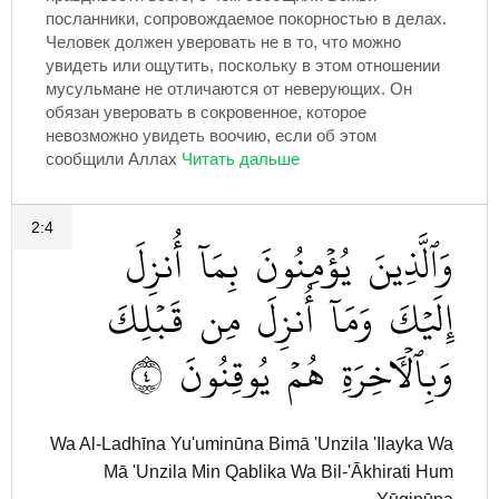
посланники, сопровождаемое покорностью в делах.
Человек должен уверовать не в то, что можно
увидеть или ощутить, поскольку в этом отношении
мусульмане не отличаются от неверующих. Он
обязан уверовать в сокровенное, которое
невозможно увидеть воочию, если об этом
сообщили Аллах
2:4
وَٱلَّذِينَ
يُؤۡمِنُونَ
بِمَآ
أُنزِلَ
إِلَيۡكَ
وَمَآ
أُنزِلَ
مِن
قَبۡلِكَ
٤
يُوقِنُونَ
هُمۡ
وَبِٱلۡأٓخِرَةِ
Wa Al-Ladhīna Yu'uminūna Bimā 'Unzila 'Ilayka Wa
Mā 'Unzila Min Qablika Wa Bil-'Ākhirati Hum