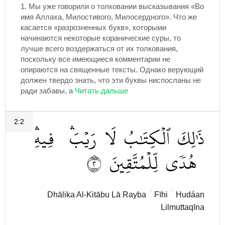
1.
Мы уже говорили о толковании высказывания «Во
имя Аллаха, Милостивого, Милосердного». Что же
касается «разрозненных букв», которыми
начинаются некоторые коранические суры, то
лучше всего воздержаться от их толкования,
поскольку все имеющиеся комментарии не
опираются на священные тексты. Однако верующий
должен твердо знать, что эти буквы ниспосланы не
ради забавы, а
2:2
ذَٰلِكَ
ٱلۡكِتَٰبُ
لَا
رَيۡبَۛ
فِيهِۛ
٢
لِّلۡمُتَّقِينَ
هُدٗى
Dhālika Al-Kitābu Lā Rayba ۛ Fīhi ۛ Hudáan
Lilmuttaqīna