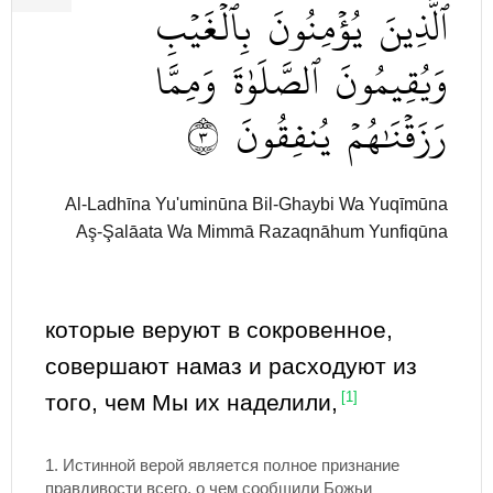
ٱلَّذِينَ
يُؤۡمِنُونَ
بِٱلۡغَيۡبِ
وَيُقِيمُونَ
ٱلصَّلَوٰةَ
وَمِمَّا
٣
يُنفِقُونَ
رَزَقۡنَٰهُمۡ
Al-Ladhīna Yu'uminūna Bil-Ghaybi Wa Yuqīmūna
Aş-Şalāata Wa Mimmā Razaqnāhum Yunfiqūna
которые веруют в сокровенное,
совершают намаз и расходуют из
того, чем Мы их наделили,
[1]
1.
Истинной верой является полное признание
правдивости всего, о чем сообщили Божьи