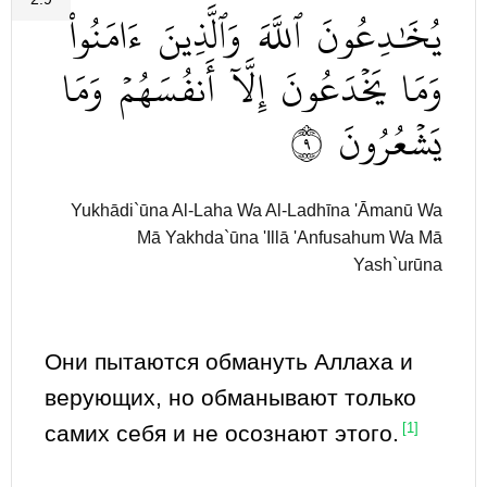
يُخَٰدِعُونَ
ٱللَّهَ
وَٱلَّذِينَ
ءَامَنُواْ
وَمَا
يَخۡدَعُونَ
إِلَّآ
أَنفُسَهُمۡ
وَمَا
٩
يَشۡعُرُونَ
Yukhādi`ūna Al-Laha Wa Al-Ladhīna 'Āmanū Wa
Mā Yakhda`ūna 'Illā 'Anfusahum Wa Mā
Yash`urūna
Они пытаются обмануть Аллаха и
верующих, но обманывают только
самих себя и не осознают этого.
[1]