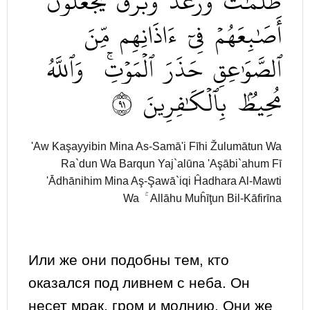
ظُلُمَٰتٞ
وَرَعۡدٞ
وَبَرۡقٞ
يَجۡعَلُونَ
أَصَٰبِعَهُمۡ
فِيٓ
ءَاذَانِهِم
مِّنَ
ٱلصَّوَٰعِقِ
حَذَرَ
ٱلۡمَوۡتِۚ
وَٱللَّهُ
١٩
بِٱلۡكَٰفِرِينَ
مُحِيطُۢ
'Aw Kaşayyibin Mina As-Samā'i Fīhi Žulumātun Wa
Ra`dun Wa Barqun Yaj`alūna 'Aşābi`ahum Fī
'Ādhānihim Mina Aş-Şawā`iqi Ĥadhara Al-Mawti
Wa ۚ Allāhu Muĥīţun Bil-Kāfirīna
Или же они подобны тем, кто
оказался под ливнем с неба. Он
несет мрак, гром и молнию. Они же