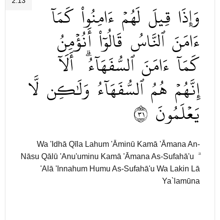
2:13
وَإِذَا
قِيلَ
لَهُمۡ
ءَامِنُواْ
كَمَآ
ءَامَنَ
ٱلنَّاسُ
قَالُوٓاْ
أَنُؤۡمِنُ
كَمَآ
ءَامَنَ
ٱلسُّفَهَآءُۗ
أَلَآ
إِنَّهُمۡ
هُمُ
ٱلسُّفَهَآءُ
وَلَٰكِن
لَّا
١٣
يَعۡلَمُونَ
Wa 'Idhā Qīla Lahum 'Āminū Kamā 'Āmana An-
Nāsu Qālū 'Anu'uminu Kamā 'Āmana As-Sufahā'u ۗ
'Alā 'Innahum Humu As-Sufahā'u Wa Lakin Lā
Ya`lamūna