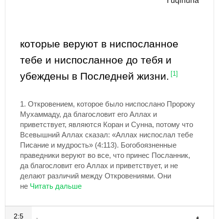
Yūqinūna
которые веруют в ниспосланное
тебе и ниспосланное до тебя и
убеждены в Последней жизни.
[1]
1.
Откровением, которое было ниспослано Пророку
Мухаммаду, да благословит его Аллах и
приветствует, являются Коран и Сунна, потому что
Всевышний Аллах сказал: «Аллах ниспослал тебе
Писание и мудрость» (4:113). Богобоязненные
праведники веруют во все, что принес Посланник,
да благословит его Аллах и приветствует, и не
делают различий между Откровениями. Они
не
2:5