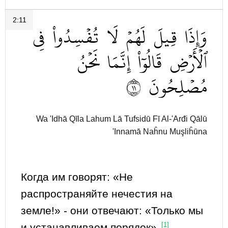
2:11
وَإِذَا
قِيلَ
لَهُمۡ
لَا
تُفۡسِدُواْ
فِي
ٱلۡأَرۡضِ
قَالُوٓاْ
إِنَّمَا
نَحۡنُ
١١
مُصۡلِحُونَ
Wa 'Idhā Qīla Lahum Lā Tufsidū Fī Al-'Arđi Qālū
'Innamā Naĥnu Muşliĥūna
Когда им говорят: «Не
распространяйте нечестия на
земле!» - они отвечают: «Только мы
и устанавливаем порядок».
[1]