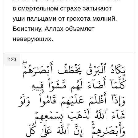
в смертельном страхе затыкают
уши пальцами от грохота молний.
Воистину, Аллах объемлет
неверующих.
2:20
يَكَادُ
ٱلۡبَرۡقُ
يَخۡطَفُ
أَبۡصَٰرَهُمۡۖ
كُلَّمَآ
أَضَآءَ
لَهُم
مَّشَوۡاْ
فِيهِ
وَإِذَآ
أَظۡلَمَ
عَلَيۡهِمۡ
قَامُواْۚ
وَلَوۡ
شَآءَ
ٱللَّهُ
لَذَهَبَ
بِسَمۡعِهِمۡ
وَأَبۡصَٰرِهِمۡۚ
إِنَّ
ٱللَّهَ
عَلَىٰ
كُلِّ