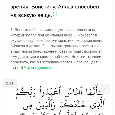
зрения. Воистину, Аллах способен
на всякую вещь.
[1]
1.
Всевышний сравнил лицемеров с человеком,
который попал под обильный ливень и оказался
окутан сразу несколькими мраками - мраками ночи,
облаков и дождя. Он слышит громовые раскаты и
видит яркий блеск молний, свет которых позволяет
ему двигаться в кромешной тьме. Но стоит молнии
погаснуть, как он останавливается и прекращает
путь. В
2:21
يَٰٓأَيُّهَا
ٱلنَّاسُ
ٱعۡبُدُواْ
رَبَّكُمُ
↑
ٱلَّذِي
خَلَقَكُمۡ
وَٱلَّذِينَ
مِن