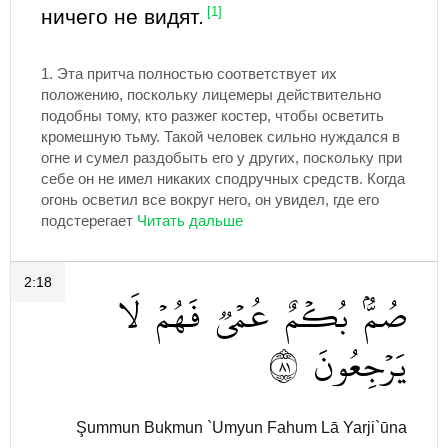
ничего не видят.
[1]
1.
Эта притча полностью соответствует их
положению, поскольку лицемеры действительно
подобны тому, кто разжег костер, чтобы осветить
кромешную тьму. Такой человек сильно нуждался в
огне и сумел раздобыть его у других, поскольку при
себе он не имел никаких сподручных средств. Когда
огонь осветил все вокруг него, он увидел, где его
подстерегает
2:18
صُمُّۢ
بُكۡمٌ
عُمۡيٞ
فَهُمۡ
لَا
١٨
يَرۡجِعُونَ
Şummun Bukmun `Umyun Fahum Lā Yarji`ūna