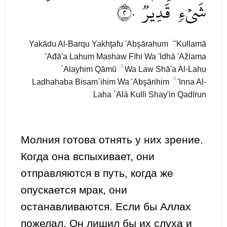
٢٠
قَدِيرٞ
شَيۡءٖ
Yakādu Al-Barqu Yakhţafu 'Abşārahum ۖ Kullamā
'Ađā'a Lahum Mashaw Fīhi Wa 'Idhā 'Ažlama
`Alayhim Qāmū ۚ Wa Law Shā'a Al-Lahu
Ladhahaba Bisam`ihim Wa 'Abşārihim ۚ 'Inna Al-
Laha `Alá Kulli Shay'in Qadīrun
Молния готова отнять у них зрение.
Когда она вспыхивает, они
отправляются в путь, когда же
опускается мрак, они
останавливаются. Если бы Аллах
пожелал, Он лишил бы их слуха и