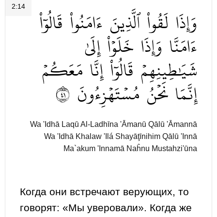
2:14
وَإِذَا
لَقُواْ
ٱلَّذِينَ
ءَامَنُواْ
قَالُوٓاْ
ءَامَنَّا
وَإِذَا
خَلَوۡاْ
إِلَىٰ
شَيَٰطِينِهِمۡ
قَالُوٓاْ
إِنَّا
مَعَكُمۡ
١٤
مُسۡتَهۡزِءُونَ
نَحۡنُ
إِنَّمَا
Wa 'Idhā Laqū Al-Ladhīna 'Āmanū Qālū 'Āmannā
Wa 'Idhā Khalaw 'Ilá Shayāţīnihim Qālū 'Innā
Ma`akum 'Innamā Naĥnu Mustahzi'ūna
Когда они встречают верующих, то
говорят: «Мы уверовали». Когда же