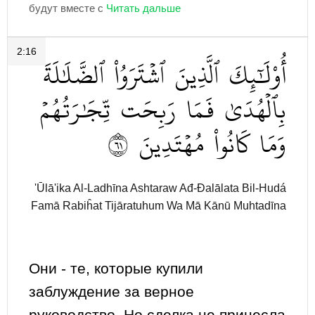
будут вместе с
2:16
أُوْلَٰٓئِكَ
ٱلَّذِينَ
ٱشۡتَرَوُاْ
ٱلضَّلَٰلَةَ
بِٱلۡهُدَىٰ
فَمَا
رَبِحَت
تِّجَٰرَتُهُمۡ
١٦
مُهۡتَدِينَ
كَانُواْ
وَمَا
'Ūlā'ika Al-Ladhīna Ashtaraw Ađ-Đalālata Bil-Hudá
Famā Rabiĥat Tijāratuhum Wa Mā Kānū Muhtadīna
Они - те, которые купили
заблуждение за верное
руководство. Но сделка не принесла