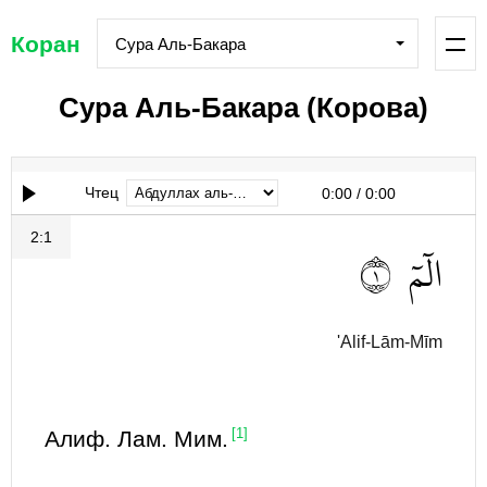
Коран
Сура Аль-Бакара
Сура Аль-Бакара (Корова)
Чтец
0:00
/
0:00
2:1
١
الٓمٓ
'Alif-Lām-Mīm
Алиф. Лам. Мим.
[1]