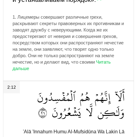
1.
Лицемеры совершают различные грехи,
раскрывают секреты правоверных их противникам и
заводят дружбу с неверующими. Когда же их
предостерегают от неверия и совершения грехов,
посредством которых они распространяют нечестие
на земле, они заявляют, что творят одно только
добро. Они не только распространяют на земле
нечестие, но и делают вид, что своими
2:12
أَلَآ
إِنَّهُمۡ
هُمُ
ٱلۡمُفۡسِدُونَ
١٢
يَشۡعُرُونَ
لَّا
وَلَٰكِن
'Alā 'Innahum Humu Al-Mufsidūna Wa Lakin Lā