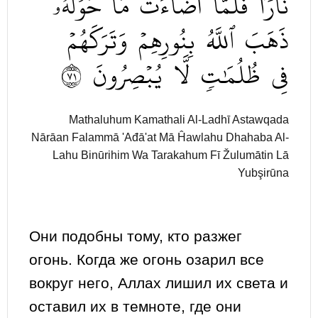
نَارٗا
فَلَمَّآ
أَضَآءَتۡ
مَا
حَوۡلَهُۥ
ذَهَبَ
ٱللَّهُ
بِنُورِهِمۡ
وَتَرَكَهُمۡ
١٧
يُبۡصِرُونَ
لَّا
ظُلُمَٰتٖ
فِي
Mathaluhum Kamathali Al-Ladhī Astawqada
Nārāan Falammā 'Ađā'at Mā Ĥawlahu Dhahaba Al-
Lahu Binūrihim Wa Tarakahum Fī Žulumātin Lā
Yubşirūna
Они подобны тому, кто разжег
огонь. Когда же огонь озарил все
вокруг него, Аллах лишил их света и
оставил их в темноте, где они