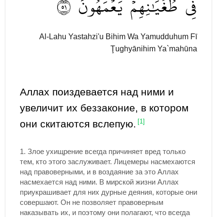
١٥
يَعۡمَهُونَ
طُغۡيَٰنِهِمۡ
فِي
Al-Lahu Yastahzi'u Bihim Wa Yamudduhum Fī
Ţughyānihim Ya`mahūna
Аллах поиздевается над ними и
увеличит их беззаконие, в котором
они скитаются вслепую.
[1]
1.
Злое ухищрение всегда причиняет вред только
тем, кто этого заслуживает. Лицемеры насмехаются
над правоверными, и в воздаяние за это Аллах
насмехается над ними. В мирской жизни Аллах
приукрашивает для них дурные деяния, которые они
совершают. Он не позволяет правоверным
наказывать их, и поэтому они полагают, что всегда