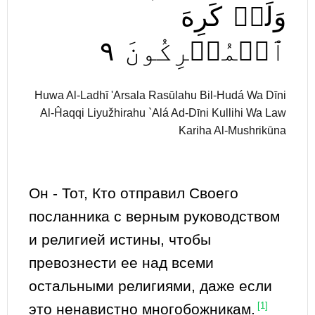
وَلَوۡ
كَرِهَ
٩
ٱلۡمُشۡرِكُونَ
Huwa Al-Ladhī 'Arsala Rasūlahu Bil-Hudá Wa Dīni
Al-Ĥaqqi Liyužhirahu `Alá Ad-Dīni Kullihi Wa Law
Kariha Al-Mushrikūna
Он - Тот, Кто отправил Своего
посланника с верным руководством
и религией истины, чтобы
превознести ее над всеми
остальными религиями, даже если
это ненавистно многобожникам.
[1]