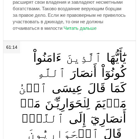
расширят свои владения и завладеют несметными
богатствами. Таково воздаяние верующим борцам
за правое дело. Если же правоверным не привелось
участвовать в джихаде, то они не должны
отчаиваться в милости
61:14
يَٰٓأَيُّهَا
ٱلَّذِينَ
ءَامَنُواْ
كُونُوٓاْ
أَنصَارَ
ٱللَّهِ
كَمَا
قَالَ
عِيسَى
ٱبۡنُ
مَرۡيَمَ
لِلۡحَوَارِيِّـۧنَ
مَنۡ
أَنصَارِيٓ
إِلَى
ٱللَّهِۖ
قَالَ
ٱلۡحَوَارِيُّونَ