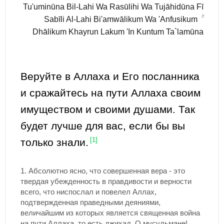
Tu'uminūna Bil-Lahi Wa Rasūlihi Wa Tujāhidūna Fī
Sabīli Al-Lahi Bi'amwālikum Wa 'Anfusikum ۚ
Dhālikum Khayrun Lakum 'In Kuntum Ta`lamūna
Веруйте в Аллаха и Его посланника
и сражайтесь на пути Аллаха своим
имуществом и своими душами. Так
будет лучше для вас, если бы вы
только знали.
[1]
1.
Абсолютно ясно, что совершенная вера - это
твердая убежденность в правдивости и верности
всего, что ниспослал и повелел Аллах,
подтвержденная праведными деяниями,
величайшим из которых является священная война
на пути Аллаха, то есть джихад. О мусульмане!