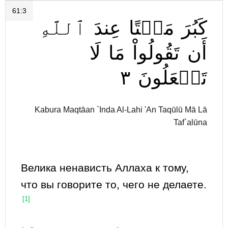
61:3
كَبُرَ
مَقۡتًا
عِندَ
ٱللَّهِ
أَن
تَقُولُواْ
مَا
لَا
٣
تَفۡعَلُونَ
Kabura Maqtāan `Inda Al-Lahi 'An Taqūlū Mā Lā
Taf`alūna
Велика ненависть Аллаха к тому,
что вы говорите то, чего не делаете.
[1]