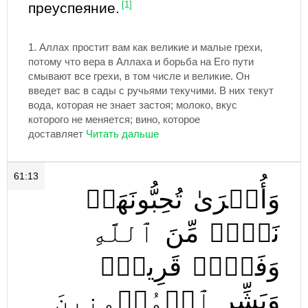
преуспеяние.
[1]
1.
Аллах простит вам как великие и малые грехи,
потому что вера в Аллаха и борьба на Его пути
смывают все грехи, в том числе и великие. Он
введет вас в сады с ручьями текучими. В них текут
вода, которая не знает застоя; молоко, вкус
которого не меняется; вино, которое
доставляет
61:13
وَأُخۡرَىٰ
تُحِبُّونَهَاۖ
نَصۡرٞ
مِّنَ
ٱللَّهِ
وَفَتۡحٞ
قَرِيبٞۗ
وَبَشِّرِ
ٱلۡمُؤۡمِنِينَ