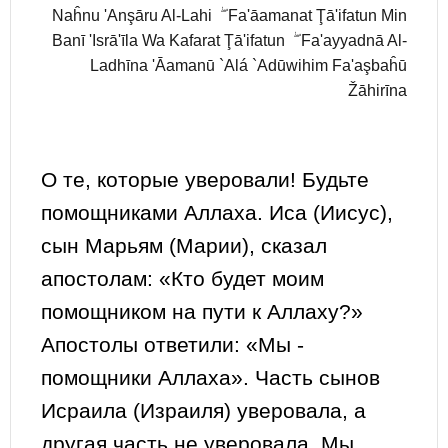
Naĥnu 'Anşāru Al-Lahi ۖ Fa'āamanat Ţā'ifatun Min
Banī 'Isrā'īla Wa Kafarat Ţā'ifatun ۖ Fa'ayyadnā Al-
Ladhīna 'Āamanū `Alá `Adūwihim Fa'aşbaĥū
Žāhirīna
О те, которые уверовали! Будьте
помощниками Аллаха. Иса (Иисус),
сын Марьям (Марии), сказал
апостолам: «Кто будет моим
помощником на пути к Аллаху?»
Апостолы ответили: «Мы -
помощники Аллаха». Часть сынов
Исраила (Израиля) уверовала, а
другая часть не уверовала. Мы