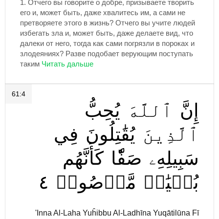
1.
Отчего вы говорите о добре, призываете творить
его и, может быть, даже хвалитесь им, а сами не
претворяете этого в жизнь? Отчего вы учите людей
избегать зла и, может быть, даже делаете вид, что
далеки от него, тогда как сами погрязли в пороках и
злодеяниях? Разве подобает верующим поступать
таким
61:4
إِنَّ
ٱللَّهَ
يُحِبُّ
ٱلَّذِينَ
يُقَٰتِلُونَ
فِي
سَبِيلِهِۦ
صَفّٗا
كَأَنَّهُم
٤
مَّرۡصُوصٞ
بُنۡيَٰنٞ
'Inna Al-Laha Yuĥibbu Al-Ladhīna Yuqātilūna Fī