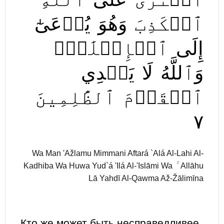
ٱلۡكَذِبَ
وَهُوَ
يُدۡعَىٰٓ
إِلَى
ٱلۡإِسۡلَٰمِۚ
وَٱللَّهُ
لَا
يَهۡدِي
ٱلۡقَوۡمَ
ٱلظَّٰلِمِينَ
٧
Wa Man 'Ažlamu Mimmani Aftará `Alá Al-Lahi Al-
Kadhiba Wa Huwa Yud`á 'Ilá Al-'Islāmi Wa ۚ Allāhu
Lā Yahdī Al-Qawma Až-Žālimīna
Кто же может быть несправедливее