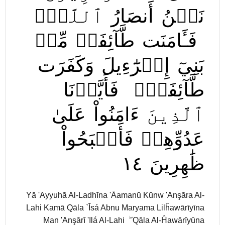
نَحۡنُ
أَنصَارُ
ٱللَّهِۖ
فَـَٔامَنَت
طَّآئِفَةٞ
مِّنۢ
بَنِيٓ
إِسۡرَٰٓءِيلَ
وَكَفَرَت
طَّآئِفَةٞۖ
فَأَيَّدۡنَا
ٱلَّذِينَ
ءَامَنُواْ
عَلَىٰ
عَدُوِّهِمۡ
فَأَصۡبَحُواْ
١٤
ظَٰهِرِينَ
Yā 'Ayyuhā Al-Ladhīna 'Āamanū Kūnw 'Anşāra Al-
Lahi Kamā Qāla `Īsá Abnu Maryama Lilĥawārīyīna
Man 'Anşārī 'Ilá Al-Lahi ۖ Qāla Al-Ĥawārīyūna