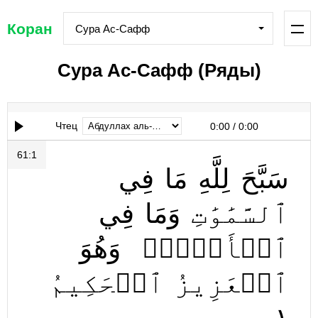
Коран
Сура Ас-Сафф
Сура Ас-Сафф (Ряды)
Чтец
0:00
/
0:00
61:1
سَبَّحَ
لِلَّهِ
مَا
فِي
ٱلسَّمَٰوَٰتِ
وَمَا
فِي
ٱلۡأَرۡضِۖ
وَهُوَ
ٱلۡعَزِيزُ
ٱلۡحَكِيمُ