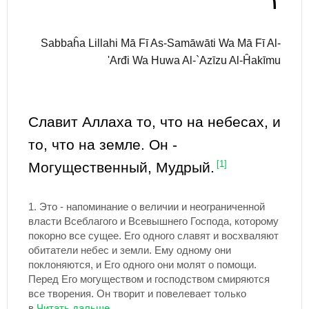
١
Sabbaĥa Lillahi Mā Fī As-Samāwāti Wa Mā Fī Al-
'Arđi Wa Huwa Al-`Azīzu Al-Ĥakīmu
Славит Аллаха то, что на небесах, и
то, что на земле. Он -
Могущественный, Мудрый.
[1]
1.
Это - напоминание о величии и неограниченной
власти Всеблагого и Всевышнего Господа, которому
покорно все сущее. Его одного славят и восхваляют
обитатели небес и земли. Ему одному они
поклоняются, и Его одного они молят о помощи.
Перед Его могуществом и господством смиряются
все творения. Он творит и повелевает только
в