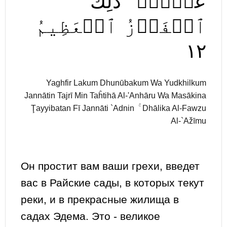
عَدۡنٖۚ
ذَٰلِكَ
ٱلۡفَوۡزُ
ٱلۡعَظِيمُ
١٢
Yaghfir Lakum Dhunūbakum Wa Yudkhilkum
Jannātin Tajrī Min Taĥtihā Al-'Anhāru Wa Masākina
Ţayyibatan Fī Jannāti `Adnin ۚ Dhālika Al-Fawzu
Al-`Ažīmu
Он простит вам ваши грехи, введет
вас в Райские сады, в которых текут
реки, и в прекрасные жилища в
садах Эдема. Это - великое