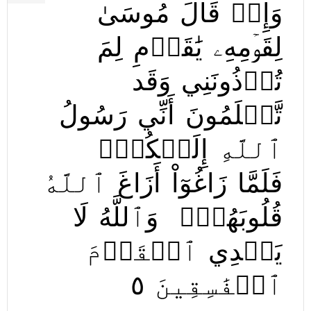
وَإِذۡ
قَالَ
مُوسَىٰ
لِقَوۡمِهِۦ
يَٰقَوۡمِ
لِمَ
تُؤۡذُونَنِي
وَقَد
تَّعۡلَمُونَ
أَنِّي
رَسُولُ
ٱللَّهِ
إِلَيۡكُمۡۖ
فَلَمَّا
زَاغُوٓاْ
أَزَاغَ
ٱللَّهُ
قُلُوبَهُمۡۚ
وَٱللَّهُ
لَا
يَهۡدِي
ٱلۡقَوۡمَ
٥
ٱلۡفَٰسِقِينَ