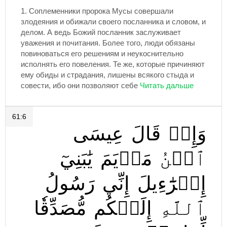
1.
Соплеменники пророка Мусы совершали
злодеяния и обижали своего посланника и словом, и
делом. А ведь Божий посланник заслуживает
уважения и почитания. Более того, люди обязаны
повиноваться его решениям и неукоснительно
исполнять его повеления. Те же, которые причиняют
ему обиды и страдания, лишены всякого стыда и
совести, ибо они позволяют себе
61:6
وَإِذۡ
قَالَ
عِيسَى
ٱبۡنُ
مَرۡيَمَ
يَٰبَنِيٓ
إِسۡرَٰٓءِيلَ
إِنِّي
رَسُولُ
ٱللَّهِ
إِلَيۡكُم
مُّصَدِّقٗا