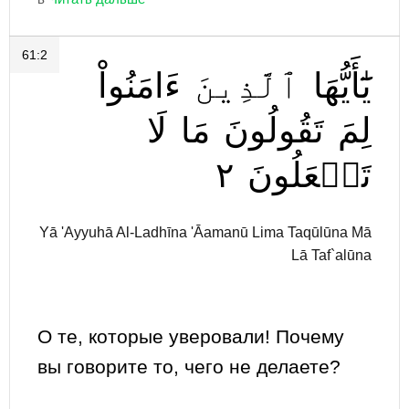
61:2
يَٰٓأَيُّهَا
ٱلَّذِينَ
ءَامَنُواْ
لِمَ
تَقُولُونَ
مَا
لَا
٢
تَفۡعَلُونَ
Yā 'Ayyuhā Al-Ladhīna 'Āamanū Lima Taqūlūna Mā
Lā Taf`alūna
О те, которые уверовали! Почему
вы говорите то, чего не делаете?