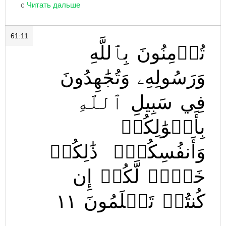
с
61:11
تُؤۡمِنُونَ
بِٱللَّهِ
وَرَسُولِهِۦ
وَتُجَٰهِدُونَ
فِي
سَبِيلِ
ٱللَّهِ
بِأَمۡوَٰلِكُمۡ
وَأَنفُسِكُمۡۚ
ذَٰلِكُمۡ
خَيۡرٞ
لَّكُمۡ
إِن
١١
تَعۡلَمُونَ
كُنتُمۡ