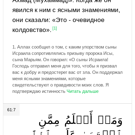
явился к ним с ясными знамениями,
они сказали: «Это - очевидное
колдовство».
[1]
1.
Аллах сообщил о том, с каким упорством сыны
Исраила сопротивлялись призыву пророка Исы,
сына Марьям. Он говорил: «О сыны Исраила!
Господь отправил меня для того, чтобы я призвал
вас к добру и предостерег вас от зла. Он поддержал
меня ясными знамениями, которые
свидетельствуют о правдивости моих слов. Я
подтверждаю истинность
61:7
وَمَنۡ
أَظۡلَمُ
مِمَّنِ
ٱفۡتَرَىٰ
عَلَى
ٱللَّهِ