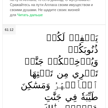
Сражайтесь на пути Аллаха своим имуществом и
своими душами. Не щадите своих жизней
для
61:12
يَغۡفِرۡ
لَكُمۡ
ذُنُوبَكُمۡ
وَيُدۡخِلۡكُمۡ
جَنَّٰتٖ
تَجۡرِي
مِن
تَحۡتِهَا
ٱلۡأَنۡهَٰرُ
وَمَسَٰكِنَ
طَيِّبَةٗ
فِي
جَنَّٰتِ