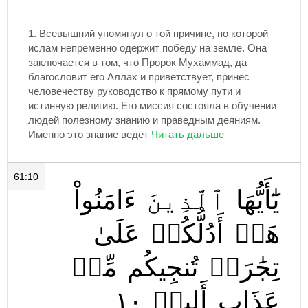
1.
Всевышний упомянул о той причине, по которой
ислам непременно одержит победу на земле. Она
заключается в том, что Пророк Мухаммад, да
благословит его Аллах и приветствует, принес
человечеству руководство к прямому пути и
истинную религию. Его миссия состояла в обучении
людей полезному знанию и праведным деяниям.
Именно это знание ведет
61:10
يَٰٓأَيُّهَا
ٱلَّذِينَ
ءَامَنُواْ
هَلۡ
أَدُلُّكُمۡ
عَلَىٰ
تِجَٰرَةٖ
تُنجِيكُم
مِّنۡ
١٠
أَلِيمٖ
عَذَابٍ