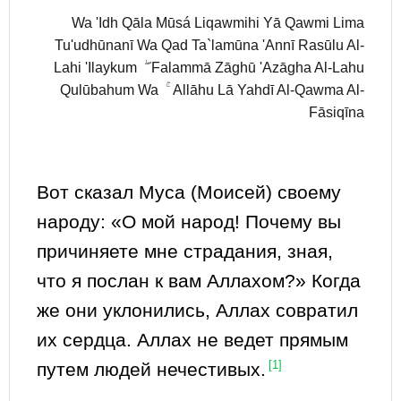
Wa 'Idh Qāla Mūsá Liqawmihi Yā Qawmi Lima
Tu'udhūnanī Wa Qad Ta`lamūna 'Annī Rasūlu Al-
Lahi 'Ilaykum ۖ Falammā Zāghū 'Azāgha Al-Lahu
Qulūbahum Wa ۚ Allāhu Lā Yahdī Al-Qawma Al-
Fāsiqīna
Вот сказал Муса (Моисей) своему
народу: «О мой народ! Почему вы
причиняете мне страдания, зная,
что я послан к вам Аллахом?» Когда
же они уклонились, Аллах совратил
их сердца. Аллах не ведет прямым
путем людей нечестивых.
[1]