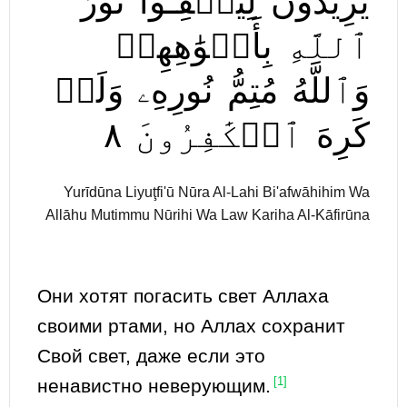
يُرِيدُونَ
لِيُطۡفِـُٔواْ
نُورَ
ٱللَّهِ
بِأَفۡوَٰهِهِمۡ
وَٱللَّهُ
مُتِمُّ
نُورِهِۦ
وَلَوۡ
٨
ٱلۡكَٰفِرُونَ
كَرِهَ
Yurīdūna Liyuţfi'ū Nūra Al-Lahi Bi'afwāhihim Wa
Allāhu Mutimmu Nūrihi Wa Law Kariha Al-Kāfirūna
Они хотят погасить свет Аллаха
своими ртами, но Аллах сохранит
Свой свет, даже если это
ненавистно неверующим.
[1]