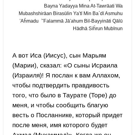
Bayna Yadayya Mina At-Tawrāati Wa
Mubashshirāan Birasūlin Ya'tī Min Ba`dī Asmuhu
'Aĥmadu ۖ Falammā Jā'ahum Bil-Bayyināti Qālū
Hādhā Siĥrun Mubīnun
А вот Иса (Иисус), сын Марьям
(Марии), сказал: «О сыны Исраила
(Израиля)! Я послан к вам Аллахом,
чтобы подтвердить правдивость
того, что было в Таурате (Торе) до
меня, и чтобы сообщить благую
весть о Посланнике, который придет
после меня, имя которого будет
Ахмад (Мухаммад)». Когда же он