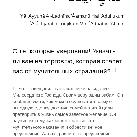
Yā 'Ayyuhā Al-Ladhīna 'Āamanū Hal 'Adullukum
`Alá Tijāratin Tunjīkum Min `Adhābin 'Alīmin
О те, которые уверовали! Указать
ли вам на торговлю, которая спасет
вас от мучительных страданий?
[1]
1.
Это - завещание, наставление и назидание
Милосердного Господа Своим верующим рабам. Он
сообщил им то, как можно осуществить самую
выгодную сделку, достичь самой великой цели,
претворить в жизнь самое заветное желание. Он
научил их тому, как можно спастись от
мучительного наказания и обрести вечное
преуспеяние. Аллах сравнил это преуспеяние