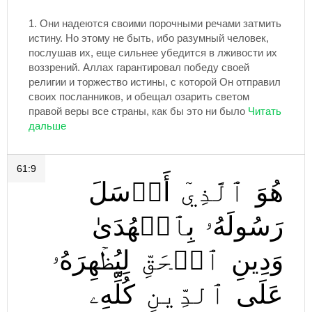
1.
Они надеются своими порочными речами затмить
истину. Но этому не быть, ибо разумный человек,
послушав их, еще сильнее убедится в лживости их
воззрений. Аллах гарантировал победу своей
религии и торжество истины, с которой Он отправил
своих посланников, и обещал озарить светом
правой веры все страны, как бы это ни было
61:9
هُوَ
ٱلَّذِيٓ
أَرۡسَلَ
رَسُولَهُۥ
بِٱلۡهُدَىٰ
وَدِينِ
ٱلۡحَقِّ
لِيُظۡهِرَهُۥ
عَلَى
ٱلدِّينِ
كُلِّهِۦ