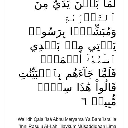
لِّمَا
بَيۡنَ
يَدَيَّ
مِنَ
ٱلتَّوۡرَىٰةِ
وَمُبَشِّرَۢا
بِرَسُولٖ
يَأۡتِي
مِنۢ
بَعۡدِي
ٱسۡمُهُۥٓ
أَحۡمَدُۖ
فَلَمَّا
جَآءَهُم
بِٱلۡبَيِّنَٰتِ
قَالُواْ
هَٰذَا
سِحۡرٞ
٦
مُّبِينٞ
Wa 'Idh Qāla `Īsá Abnu Maryama Yā Banī 'Isrā'īla
'Innī Rasūlu Al-Lahi 'Ilaykum Muşaddiqāan Limā