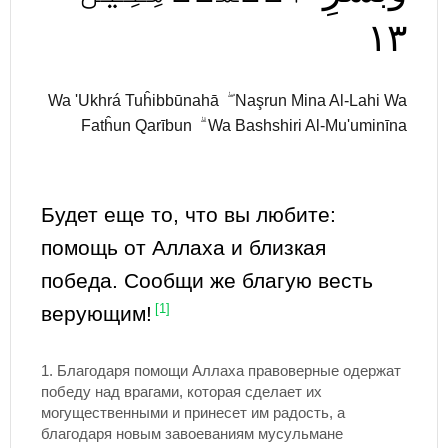
١٣
Wa 'Ukhrá Tuĥibbūnahā ۖ Naşrun Mina Al-Lahi Wa
Fatĥun Qarībun ۗ Wa Bashshiri Al-Mu'uminīna
Будет еще то, что вы любите:
помощь от Аллаха и близкая
победа. Сообщи же благую весть
верующим!
[1]
1.
Благодаря помощи Аллаха правоверные одержат
победу над врагами, которая сделает их
могущественными и принесет им радость, а
благодаря новым завоеваниям мусульмане