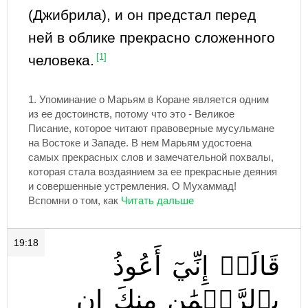
(Джибрила), и он предстал перед
ней в облике прекрасно сложенного
человека.
[1]
1.
Упоминание о Марьям в Коране является одним
из ее достоинств, потому что это - Великое
Писание, которое читают правоверные мусульмане
на Востоке и Западе. В нем Марьям удостоена
самых прекрасных слов и замечательной похвалы,
которая стала воздаянием за ее прекрасные деяния
и совершенные устремления. О Мухаммад!
Вспомни о том, как
19:18
قَالَتۡ
إِنِّيٓ
أَعُوذُ
بِٱلرَّحۡمَٰنِ
مِنكَ
إِن