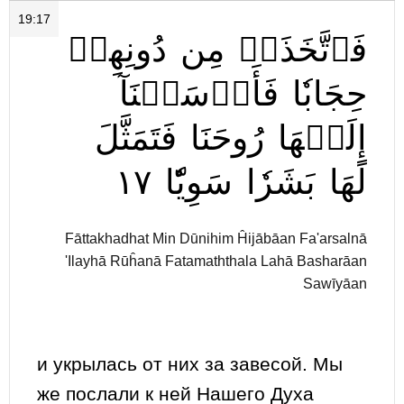
19:17
فَٱتَّخَذَتۡ
مِن
دُونِهِمۡ
حِجَابٗا
فَأَرۡسَلۡنَآ
إِلَيۡهَا
رُوحَنَا
فَتَمَثَّلَ
١٧
سَوِيّٗا
بَشَرٗا
لَهَا
Fāttakhadhat Min Dūnihim Ĥijābāan Fa'arsalnā
'Ilayhā Rūĥanā Fatamaththala Lahā Basharāan
Sawīyāan
и укрылась от них за завесой. Мы
же послали к ней Нашего Духа