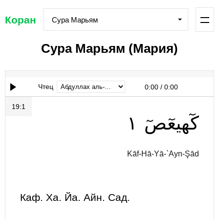
Коран
Сура Марьям
Сура Марьям (Мария)
Чтец
0:00
/
0:00
19:1
١
كٓهيعٓصٓ
Kāf-Hā-Yā-`Ayn-Şād
Каф. Ха. Йа. Айн. Сад.