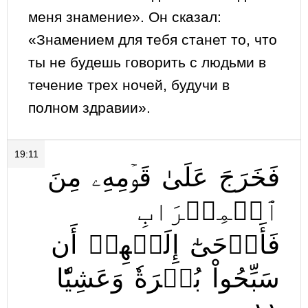
меня знамение». Он сказал:
«Знамением для тебя станет то, что
ты не будешь говорить с людьми в
течение трех ночей, будучи в
полном здравии».
19:11
فَخَرَجَ
عَلَىٰ
قَوۡمِهِۦ
مِنَ
ٱلۡمِحۡرَابِ
فَأَوۡحَىٰٓ
إِلَيۡهِمۡ
أَن
سَبِّحُواْ
بُكۡرَةٗ
وَعَشِيّٗا