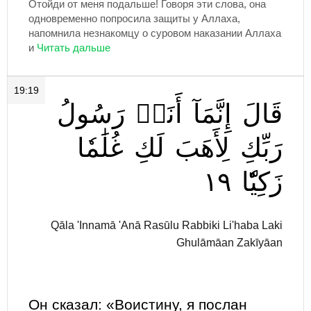
Отойди от меня подальше! Говоря эти слова, она
одновременно попросила защиты у Аллаха,
напомнила незнакомцу о суровом наказании Аллаха
и
19:19
قَالَ
إِنَّمَآ
أَنَا۠
رَسُولُ
رَبِّكِ
لِأَهَبَ
لَكِ
غُلَٰمٗا
١٩
زَكِيّٗا
Qāla 'Innamā 'Anā Rasūlu Rabbiki Li'haba Laki
Ghulāmāan Zakīyāan
Он сказал: «Воистину, я послан