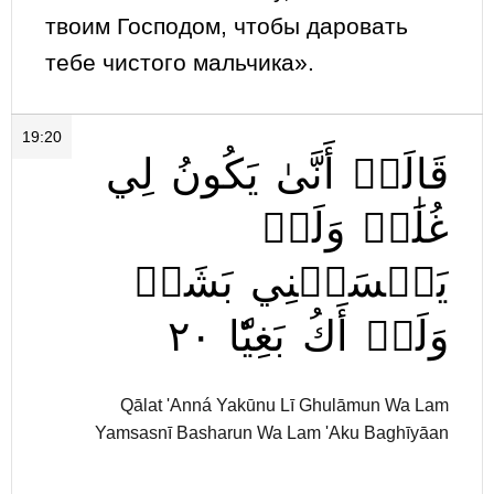
твоим Господом, чтобы даровать
тебе чистого мальчика».
19:20
قَالَتۡ
أَنَّىٰ
يَكُونُ
لِي
غُلَٰمٞ
وَلَمۡ
يَمۡسَسۡنِي
بَشَرٞ
٢٠
بَغِيّٗا
أَكُ
وَلَمۡ
Qālat 'Anná Yakūnu Lī Ghulāmun Wa Lam
Yamsasnī Basharun Wa Lam 'Aku Baghīyāan