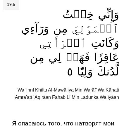
19:5
وَإِنِّي
خِفۡتُ
ٱلۡمَوَٰلِيَ
مِن
وَرَآءِي
وَكَانَتِ
ٱمۡرَأَتِي
عَاقِرٗا
فَهَبۡ
لِي
مِن
٥
وَلِيّٗا
لَّدُنكَ
Wa 'Innī Khiftu Al-Mawāliya Min Warā'ī Wa Kānati
Amra'atī `Āqirāan Fahab Lī Min Ladunka Walīyāan
Я опасаюсь того, что натворят мои