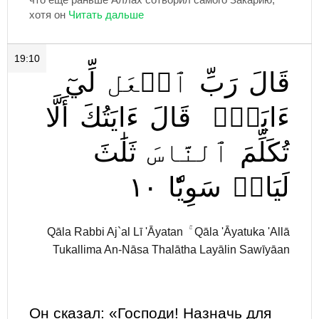
хотя он
19:10
قَالَ
رَبِّ
ٱجۡعَل
لِّيٓ
ءَايَةٗۖ
قَالَ
ءَايَتُكَ
أَلَّا
تُكَلِّمَ
ٱلنَّاسَ
ثَلَٰثَ
١٠
سَوِيّٗا
لَيَالٖ
Qāla Rabbi Aj`al Lī 'Āyatan ۚ Qāla 'Āyatuka 'Allā
Tukallima An-Nāsa Thalātha Layālin Sawīyāan
Он сказал: «Господи! Назначь для