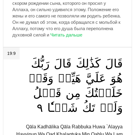
скором рождении сына, которого он просил у
Аллаха, он сильно удивился этому. Положение его
жены и его самого не позволяли им родить ребенка.
Он не думал об этом, когда обращался с мольбой к
Аллаху, потому что его душа была переполнена
духовной силой и
19:9
قَالَ
كَذَٰلِكَ
قَالَ
رَبُّكَ
هُوَ
عَلَيَّ
هَيِّنٞ
وَقَدۡ
خَلَقۡتُكَ
مِن
قَبۡلُ
٩
شَيۡـٔٗا
تَكُ
وَلَمۡ
Qāla Kadhālika Qāla Rabbuka Huwa `Alayya
Hayyinun Wa Qad Khalaqtuka Min Qablu Wa Lam