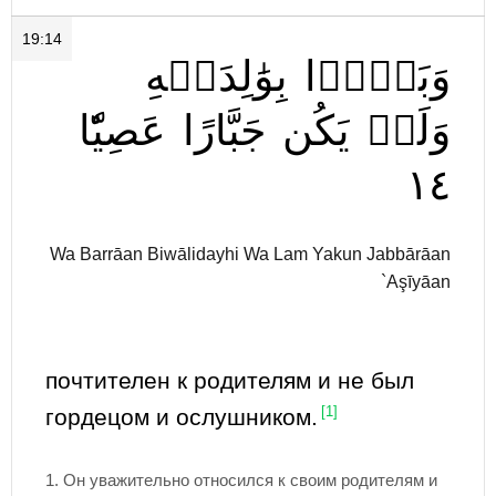
19:14
وَبَرَّۢا
بِوَٰلِدَيۡهِ
وَلَمۡ
يَكُن
جَبَّارًا
عَصِيّٗا
١٤
Wa Barrāan Biwālidayhi Wa Lam Yakun Jabbārāan
`Aşīyāan
почтителен к родителям и не был
гордецом и ослушником.
[1]
1.
Он уважительно относился к своим родителям и