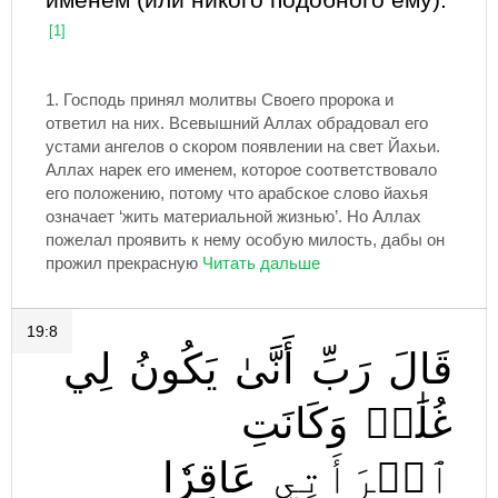
[1]
1.
Господь принял молитвы Своего пророка и
ответил на них. Всевышний Аллах обрадовал его
устами ангелов о скором появлении на свет Йахьи.
Аллах нарек его именем, которое соответствовало
его положению, потому что арабское слово йахья
означает ‘жить материальной жизнью’. Но Аллах
пожелал проявить к нему особую милость, дабы он
прожил прекрасную
19:8
قَالَ
رَبِّ
أَنَّىٰ
يَكُونُ
لِي
غُلَٰمٞ
وَكَانَتِ
ٱمۡرَأَتِي
عَاقِرٗا