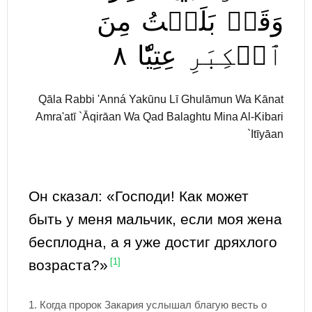
وَقَدۡ
بَلَغۡتُ
مِنَ
٨
عِتِيّٗا
ٱلۡكِبَرِ
Qāla Rabbi 'Anná Yakūnu Lī Ghulāmun Wa Kānat
Amra'atī `Āqirāan Wa Qad Balaghtu Mina Al-Kibari
`Itīyāan
Он сказал: «Господи! Как может
быть у меня мальчик, если моя жена
бесплодна, а я уже достиг дряхлого
возраста?»
[1]
1.
Когда пророк Закария услышал благую весть о