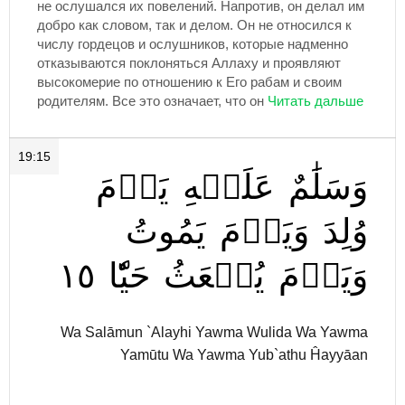
не ослушался их повелений. Напротив, он делал им
добро как словом, так и делом. Он не относился к
числу гордецов и ослушников, которые надменно
отказываются поклоняться Аллаху и проявляют
высокомерие по отношению к Его рабам и своим
родителям. Все это означает, что он
19:15
وَسَلَٰمٌ
عَلَيۡهِ
يَوۡمَ
وُلِدَ
وَيَوۡمَ
يَمُوتُ
١٥
حَيّٗا
يُبۡعَثُ
وَيَوۡمَ
Wa Salāmun `Alayhi Yawma Wulida Wa Yawma
Yamūtu Wa Yawma Yub`athu Ĥayyāan