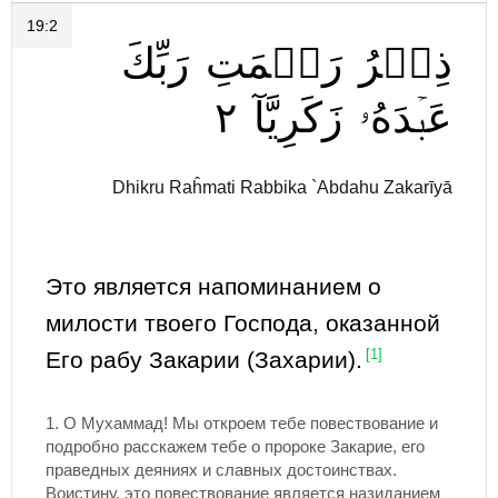
19:2
ذِكۡرُ
رَحۡمَتِ
رَبِّكَ
٢
زَكَرِيَّآ
عَبۡدَهُۥ
Dhikru Raĥmati Rabbika `Abdahu Zakarīyā
Это является напоминанием о
милости твоего Господа, оказанной
Его рабу Закарии (Захарии).
[1]
1.
О Мухаммад! Мы откроем тебе повествование и
подробно расскажем тебе о пророке Закарие, его
праведных деяниях и славных достоинствах.
Воистину, это повествование является назиданием