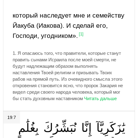
который наследует мне и семейству
Йакуба (Иакова). И сделай его,
Господи, угодником».
[1]
1.
Я опасаюсь того, что правители, которые станут
править сынами Исраила после моей смерти, не
будут надлежащим образом выполнять
наставления Твоей религии и призывать Твоих
рабов на прямой путь. Из очевидного смысла этого
откровения становится ясно, что пророк Закария не
видел среди своего народа человека, который мог
бы стать духовным наставником
19:7
يَٰزَكَرِيَّآ
إِنَّا
نُبَشِّرُكَ
بِغُلَٰمٍ