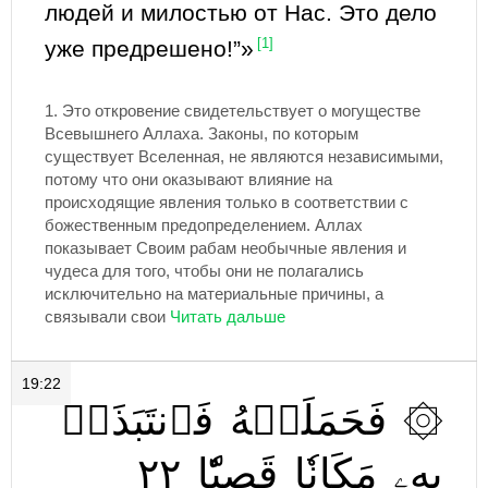
людей и милостью от Нас. Это дело
уже предрешено!”»
[1]
1.
Это откровение свидетельствует о могуществе
Всевышнего Аллаха. Законы, по которым
существует Вселенная, не являются независимыми,
потому что они оказывают влияние на
происходящие явления только в соответствии с
божественным предопределением. Аллах
показывает Своим рабам необычные явления и
чудеса для того, чтобы они не полагались
исключительно на материальные причины, а
связывали свои
19:22
فَٱنتَبَذَتۡ
فَحَمَلَتۡهُ
۞
٢٢
قَصِيّٗا
مَكَانٗا
بِهِۦ