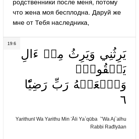
родственники после меня, потому
что жена моя бесплодна. Даруй же
мне от Тебя наследника,
19:6
يَرِثُنِي
وَيَرِثُ
مِنۡ
ءَالِ
يَعۡقُوبَۖ
وَٱجۡعَلۡهُ
رَبِّ
رَضِيّٗا
٦
Yarithunī Wa Yarithu Min 'Āli Ya`qūba ۖ Wa Aj`alhu
Rabbi Rađīyāan