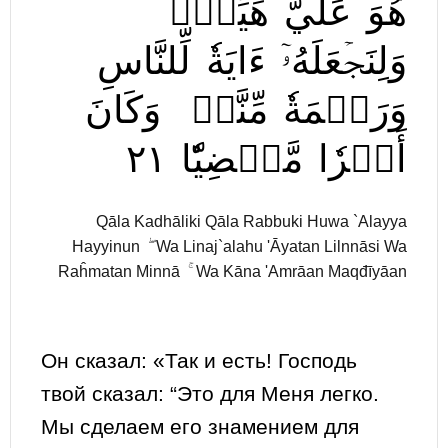
هُوَ
عَلَيَّ
هَيِّنٞۖ
وَلِنَجۡعَلَهُۥٓ
ءَايَةٗ
لِّلنَّاسِ
وَرَحۡمَةٗ
مِّنَّاۚ
وَكَانَ
٢١
مَّقۡضِيّٗا
أَمۡرٗا
Qāla Kadhāliki Qāla Rabbuki Huwa `Alayya
Hayyinun ۖ Wa Linaj`alahu 'Āyatan Lilnnāsi Wa
Raĥmatan Minnā ۚ Wa Kāna 'Amrāan Maqđīyāan
Он сказал: «Так и есть! Господь
твой сказал: “Это для Меня легко.
Мы сделаем его знамением для