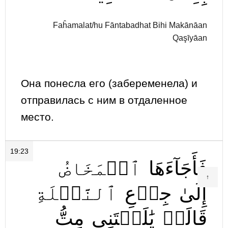
Faĥamalat/hu Fāntabadhat Bihi Makānāan
Qaşīyāan
Она понесла его (забеременела) и
отправилась с ним в отдаленное
место.
19:23
فَأَجَآءَهَا
ٱلۡمَخَاضُ
↑
إِلَىٰ
جِذۡعِ
ٱلنَّخۡلَةِ
قَالَتۡ
يَٰلَيۡتَنِي
مِتُّ