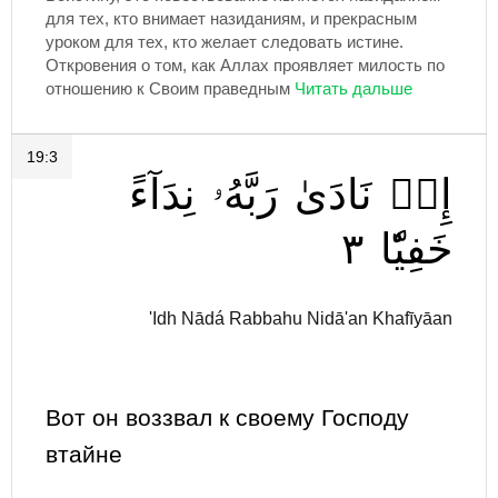
для тех, кто внимает назиданиям, и прекрасным
уроком для тех, кто желает следовать истине.
Откровения о том, как Аллах проявляет милость по
отношению к Своим праведным
19:3
إِذۡ
نَادَىٰ
رَبَّهُۥ
نِدَآءً
٣
خَفِيّٗا
'Idh Nādá Rabbahu Nidā'an Khafīyāan
Вот он воззвал к своему Господу
втайне