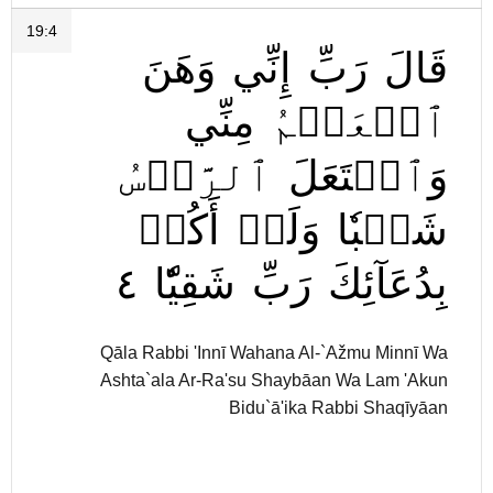
19:4
قَالَ
رَبِّ
إِنِّي
وَهَنَ
ٱلۡعَظۡمُ
مِنِّي
وَٱشۡتَعَلَ
ٱلرَّأۡسُ
شَيۡبٗا
وَلَمۡ
أَكُنۢ
٤
شَقِيّٗا
رَبِّ
بِدُعَآئِكَ
Qāla Rabbi 'Innī Wahana Al-`Ažmu Minnī Wa
Ashta`ala Ar-Ra'su Shaybāan Wa Lam 'Akun
Bidu`ā'ika Rabbi Shaqīyāan