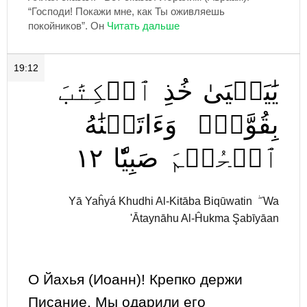
“Господи! Покажи мне, как Ты оживляешь
покойников”. Он
19:12
يَٰيَحۡيَىٰ
خُذِ
ٱلۡكِتَٰبَ
بِقُوَّةٖۖ
وَءَاتَيۡنَٰهُ
١٢
صَبِيّٗا
ٱلۡحُكۡمَ
Yā Yaĥyá Khudhi Al-Kitāba Biqūwatin ۖ Wa
'Ātaynāhu Al-Ĥukma Şabīyāan
О Йахья (Иоанн)! Крепко держи
Писание. Мы одарили его