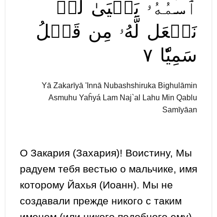
ٱسۡمُهُۥ
يَحۡيَىٰ
لَمۡ
نَجۡعَل
لَّهُۥ
مِن
قَبۡلُ
٧
سَمِيّٗا
Yā Zakarīyā 'Innā Nubashshiruka Bighulāmin
Asmuhu Yaĥyá Lam Naj`al Lahu Min Qablu
Samīyāan
О Закария (Захария)! Воистину, Мы
радуем тебя вестью о мальчике, имя
которому Йахья (Иоанн). Мы не
создавали прежде никого с таким
именем (или никого подобного ему).