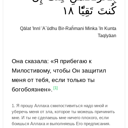
١٨
تَقِيّٗا
كُنتَ
Qālat 'Innī 'A`ūdhu Bir-Raĥmani Minka 'In Kunta
Taqīyāan
Она сказала: «Я прибегаю к
Милостивому, чтобы Он защитил
меня от тебя, если только ты
богобоязнен».
[1]
1.
Я прошу Аллаха смилостивиться надо мной и
уберечь меня от зла, которое ты можешь причинить
мне. И ты не сделаешь мне ничего плохого, если
боишься Аллаха и выполняешь Его предписания.