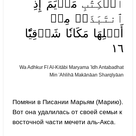
ٱلۡكِتَٰبِ
مَرۡيَمَ
إِذِ
ٱنتَبَذَتۡ
مِنۡ
أَهۡلِهَا
مَكَانٗا
شَرۡقِيّٗا
١٦
Wa Adhkur Fī Al-Kitābi Maryama 'Idh Antabadhat
Min 'Ahlihā Makānāan Sharqīyāan
Помяни в Писании Марьям (Марию).
Вот она удалилась от своей семьи к
восточной части мечети аль-Акса.