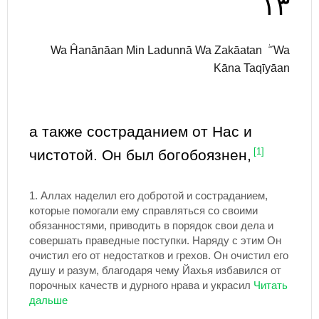
١٣
Wa Ĥanānāan Min Ladunnā Wa Zakāatan ۖ Wa
Kāna Taqīyāan
а также состраданием от Нас и
чистотой. Он был богобоязнен,
[1]
1.
Аллах наделил его добротой и состраданием,
которые помогали ему справляться со своими
обязанностями, приводить в порядок свои дела и
совершать праведные поступки. Наряду с этим Он
очистил его от недостатков и грехов. Он очистил его
душу и разум, благодаря чему Йахья избавился от
порочных качеств и дурного нрава и украсил