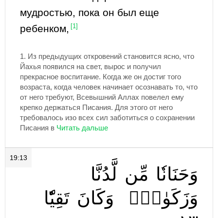
мудростью, пока он был еще
ребенком,
[1]
1.
Из предыдущих откровений становится ясно, что
Йахья появился на свет, вырос и получил
прекрасное воспитание. Когда же он достиг того
возраста, когда человек начинает осознавать то, что
от него требуют, Всевышний Аллах повелел ему
крепко держаться Писания. Для этого от него
требовалось изо всех сил заботиться о сохранении
Писания в
19:13
وَحَنَانٗا
مِّن
لَّدُنَّا
وَزَكَوٰةٗۖ
وَكَانَ
تَقِيّٗا