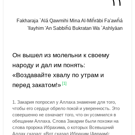
١١
Fakharaja `Alá Qawmihi Mina Al-Miĥrābi Fa'awĥá
'Ilayhim 'An Sabbiĥū Bukratan Wa `Ashīyāan
Он вышел из молельни к своему
народу и дал им понять:
«Воздавайте хвалу по утрам и
перед закатом!»
[1]
1.
Закария попросил у Аллаха знамение для того,
чтобы его сердце обрело покой и уверенность. Это
совершенно не означает того, что он усомнился в
обещании Аллаха. Слова Закарии были похожи на
слова пророка Ибрахима, о которых Всевышний
Аллах сказал: «Вот сказал Ибрахим (Авраам):