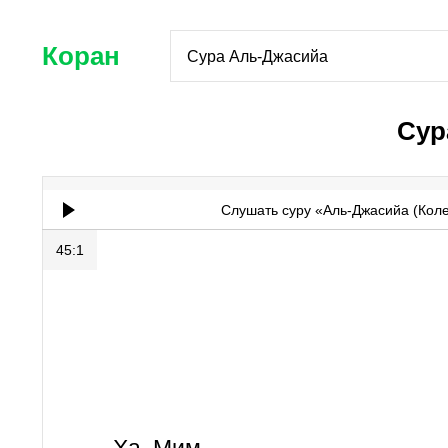
Коран
Сура Аль-Джасийа
Сур
Слушать суру «Аль-Джасийа (Кол
45:1