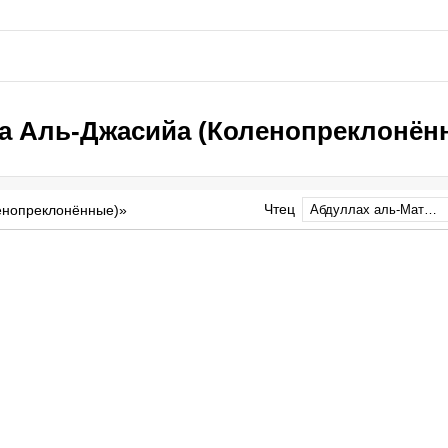
а Аль-Джасийа (Коленопреклонён
Чтец
енопреклонённые)»