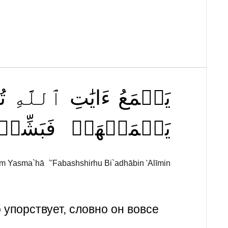
يَسۡمَعُ
ءَايَٰتِ
ٱللَّهِ
ت
يَسۡمَعۡهَاۖ
فَبَشِّرۡ
am Yasma`hā ۖ Fabashshirhu Bi`adhābin 'Alīmin
упорствует, словно он вовсе