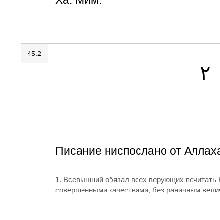
Ха. Мим.
45:2
٢
Писание ниспослано от Аллаха
1. Всевышний обязал всех верующих почитать 
совершенными качествами, безграничным вели