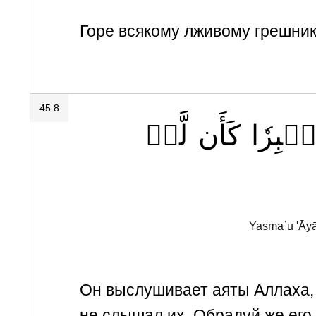
Горе всякому лживому грешник
45:8
ۡبِرٗا
كَأَن
لَّمۡ
Yasma`u 'Āyā
Он выслушивает аяты Аллаха, 
не слышал их. Обрадуй же его