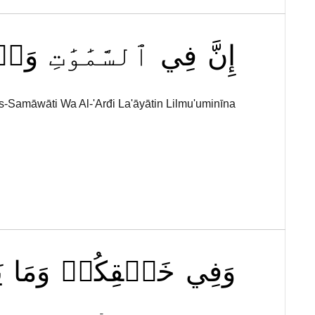
إِنَّ
فِي
ٱلسَّمَٰوَٰتِ
وَٱ
As-Samāwāti Wa Al-'Arđi La'āyātin Lilmu'uminīna
وَفِي
خَلۡقِكُمۡ
وَمَا
ي