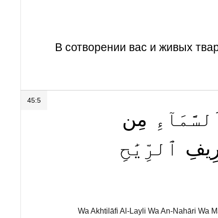
В сотворении вас и живых тва
45:5
لسَّمَآءِ
مِن
ِيفِ
ٱلرِّيَٰحِ
Wa Akhtilāfi Al-Layli Wa An-Nahāri Wa M