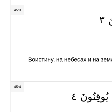
45:3
٣
َ
Воистину, на небесах и на зе
45:4
٤
يُوقِنُونَ