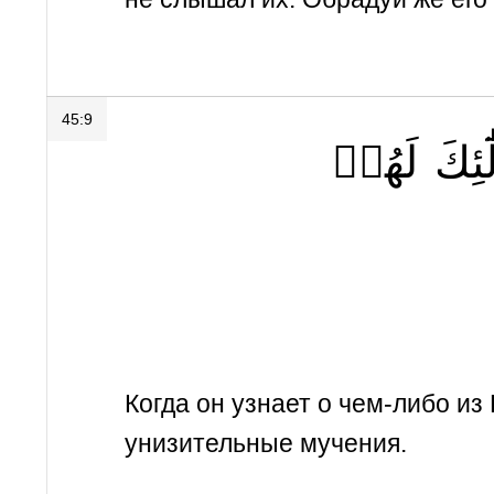
45:9
َٰٓئِكَ
لَهُمۡ
Когда он узнает о чем-либо и
унизительные мучения.