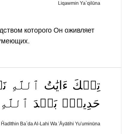
Liqawmin Ya`qilūna
едством которого Он оживляет
зумеющих.
تِلۡكَ
ءَايَٰتُ
ٱللَّهِ
نَ
حَدِيثِۭ
بَعۡدَ
ٱللَّهِ
yi Ĥadīthin Ba`da Al-Lahi Wa 'Āyātihi Yu'uminūna