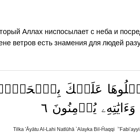
который Аллах ниспосылает с неба и поср
мене ветров есть знамения для людей ра
تۡلُوهَا
عَلَيۡكَ
بِٱلۡحَقِّۖ
٦
يُؤۡمِنُونَ
وَءَايَٰتِهِۦ
Tilka 'Āyātu Al-Lahi Natlūhā `Alayka Bil-Ĥaqqi ۖ Fabi'ay