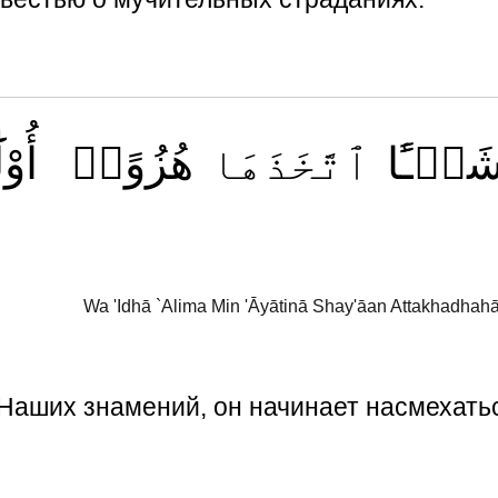
َيۡـًٔا
ٱتَّخَذَهَا
هُزُوًاۚ
أُوْل
Wa 'Idhā `Alima Min 'Āyātinā Shay'āan Attakhadha
з Наших знамений, он начинает насмехать