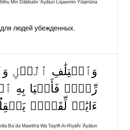
hthu Min Dābbatin 'Āyātun Liqawmin Yūqinūna
я для людей убежденных.
وَٱخۡتِلَٰفِ
ٱلَّيۡلِ
وَٱ
رِّزۡقٖ
فَأَحۡيَا
بِهِ
ٱلۡ
ءَايَٰتٞ
لِّقَوۡمٖ
يَعۡقِل
rđa Ba`da Mawtihā Wa Taşrīfi Ar-Riyāĥi 'Āyātun