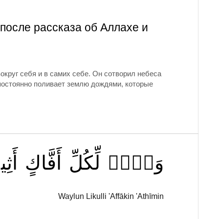
 после рассказа об Аллахе и
круг себя и в самих себе. Он сотворил небеса
и постоянно поливает землю дождями, которые
وَيۡلٞ
لِّكُلِّ
أَفَّاكٍ
أَثِ
Waylun Likulli 'Affākin 'Athīmin