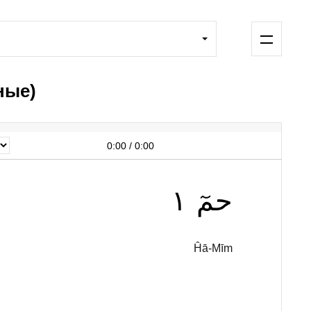
ные)
0:00
/
0:00
١
حمٓ
Ĥā-Mīm