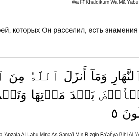
Wa Fī Khalqikum Wa Mā Yabut
рей, которых Он расселил, есть знамени
لنَّهَارِ
وَمَآ
أَنزَلَ
ٱللَّهُ
مِنَ
ٱ
أَرۡضَ
بَعۡدَ
مَوۡتِهَا
وَتَصۡر
٥
ُونَ
ā 'Anzala Al-Lahu Mina As-Samā'i Min Rizqin Fa'aĥyā Bihi Al-'A