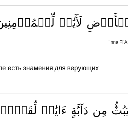
لۡأَرۡضِ
لَأٓيَٰتٖ
لِّلۡمُؤۡمِنِين
'Inna Fī 
мле есть знамения для верующих.
َبُثُّ
مِن
دَآبَّةٍ
ءَايَٰتٞ
لِّقَوۡمٖ