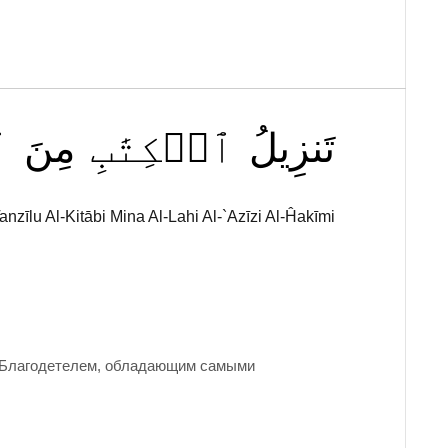
تَنزِيلُ
ٱلۡكِتَٰبِ
مِنَ
ٱ
anzīlu Al-Kitābi Mina Al-Lahi Al-`Azīzi Al-Ĥakīmi
и Благодетелем, обладающим самыми