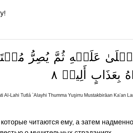
у!
ُتۡلَىٰ
عَلَيۡهِ
ثُمَّ
يُصِرُّ
مُسۡتَك
٨
أَلِيمٖ
بِعَذَابٍ
هُ
ti Al-Lahi Tutlá `Alayhi Thumma Yuşirru Mustakbirāan Ka'an L
которые читаются ему, а затем надменно 
 вестью о мучительных страданиях.