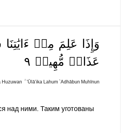
وَإِذَا
عَلِمَ
مِنۡ
ءَايَٰتِنَا
ش
٩
مُّهِينٞ
عَذَابٞ
hā Huzuwan ۚ 'Ūlā'ika Lahum `Adhābun Muhīnun
ся над ними. Таким уготованы