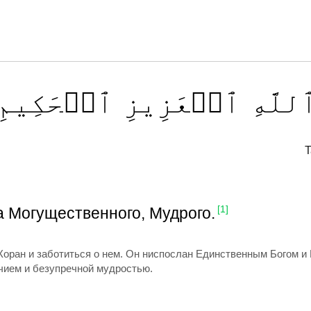
للَّهِ
ٱلۡعَزِيزِ
ٱلۡحَكِيمِ
T
 Могущественного, Мудрого.
[1]
Коран и заботиться о нем. Он ниспослан Единственным Богом 
чием и безупречной мудростью.