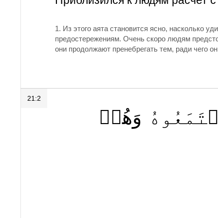
Приблизился к людям расчет с
1.
Из этого аята становится ясно, насколько у
предостережениям. Очень скоро людям предсто
они продолжают пренебрегать тем, ради чего он
21:2
َمَعُوهُ
وَهُمۡ