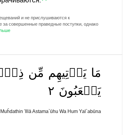
орачиваются.
вещеваний и не прислушиваются к
е за совершенные праведные поступки, однако
مَا
يَأۡتِيهِم
مِّن
ذِكۡر
٢
يَلۡعَبُونَ
m Muĥdathin 'Illā Astama`ūhu Wa Hum Yal`abūna