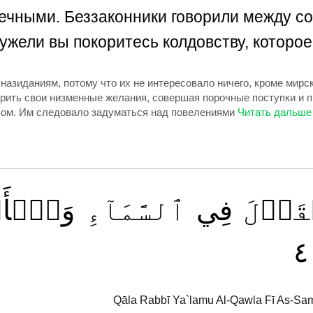
ечными. Беззаконники говорили между соб
еужели вы покоритесь колдовству, которо
азиданиям, потому что их не интересовало ничего, кроме мирск
ить свои низменные желания, совершая порочные поступки и пр
зом. Им следовало задуматься над повелениями
َوۡلَ
فِي
ٱلسَّمَآءِ
وَٱلۡأ
٤
Qāla Rabbī Ya`lamu Al-Qawla Fī As-Sam