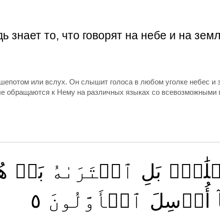
ь знает то, что говорят на небе и на зе
т шепотом или вслух. Он слышит голоса в любом уголке небес 
ые обращаются к Нему на различных языках со всевозможными
ۡلَٰمِۭ
بَلِ
ٱفۡتَرَىٰهُ
بَلۡ
هُ
٥
ٱلۡأَوَّلُونَ
أُرۡسِلَ