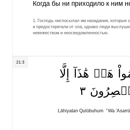
Когда бы ни приходило к ним н
1. Господь ниспосылал им назидания, которые о
и предостерегали от зла, однако люди выслуши
невежеством и неосведомленностью.
21:3
واْ
هَلۡ
هَٰذَآ
إِلَّا
٣
بۡصِرُونَ
Lāhiyatan Qulūbuhum ۗ Wa 'Asarrū 