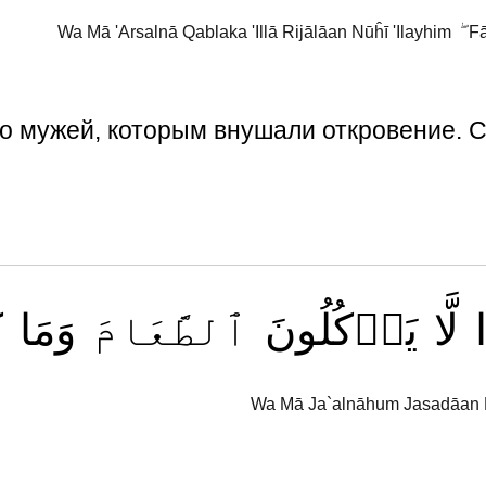
Wa Mā 'Arsalnā Qablaka 'Illā Rijālāan Nūĥī 'Ilayhim ۖ F
ко мужей, которым внушали откровение.
لَّا
يَأۡكُلُونَ
ٱلطَّعَامَ
وَمَا
ك
Wa Mā Ja`alnāhum Jasadāan L