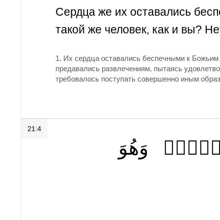
Сердца же их оставались бесп
такой же человек, как и вы? Н
1.
Их сердца оставались беспечными к Божьим н
предавались развлечениям, пытаясь удовлетвор
требовалось поступать совершенно иным обра
21:4
َرۡضِۖ
وَهُوَ