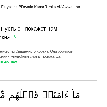
Falya'tinā Bi'āyatin Kamā 'Ursila Al-'Awwalūna
! Пусть он покажет нам
ики».
[1]
емого им Священного Корана. Они оболгали
нами, уподобляя слова Пророка, да
مَآ
ءَامَنَتۡ
قَبۡلَهُم
مِ