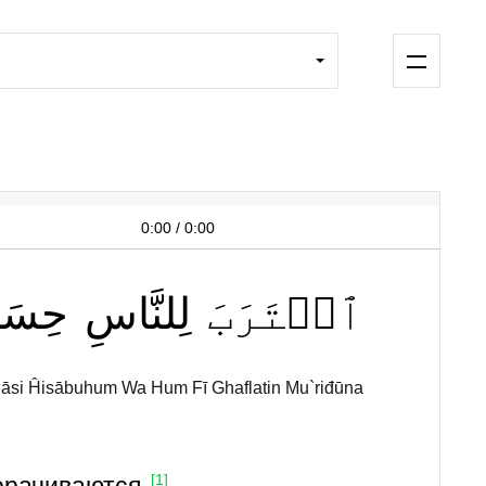
0:00
/
0:00
ٱقۡتَرَبَ
لِلنَّاسِ
حِسَا
nāsi Ĥisābuhum Wa Hum Fī Ghaflatin Mu`riđūna
[1]