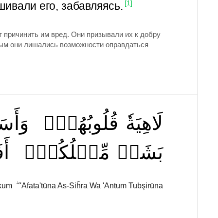
шивали его, забавляясь.
[1]
ет причинить им вред. Они призывали их к добру
амым они лишались возможности оправдаться
لَاهِيَةٗ
قُلُوبُهُمۡۗ
وَأَسَر
بَشَرٞ
مِّثۡلُكُمۡۖ
أَ
um ۖ 'Afata'tūna As-Siĥra Wa 'Antum Tubşirūna