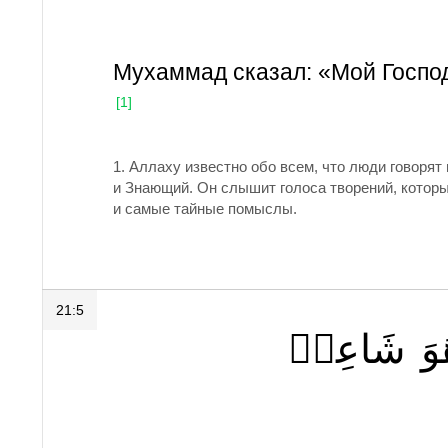
Мухаммад сказал: «Мой Господ
[1]
1. Аллаху известно обо всем, что люди говоря
и Знающий. Он слышит голоса творений, котор
и самые тайные помыслы.
21:5
وَ
شَاعِرٞ