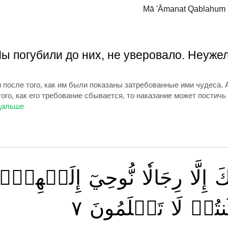
Mā 'Āmanat Qablahum M
Мы погубили до них, не уверовало. Неуже
после того, как им были показаны затребованные ими чудеса. А 
ого, как его требование сбывается, то наказание может постичь
َ
إِلَّا
رِجَالٗا
نُّوحِيٓ
إِلَيۡهِمۡۖ
٧
تَعۡلَمُونَ
لَا
نتُمۡ