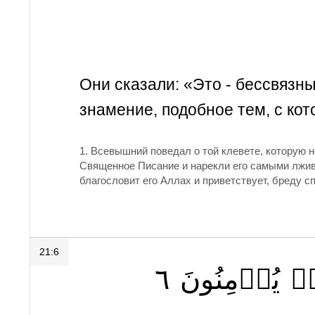
Они сказали: «Это - бессвязные
знамение, подобное тем, с ко
1.
Всевышний поведал о той клевете, которую 
Священное Писание и нарекли его самыми лжив
благословит его Аллах и приветствует, бреду с
21:6
٦
يُؤۡمِنُونَ
مۡ