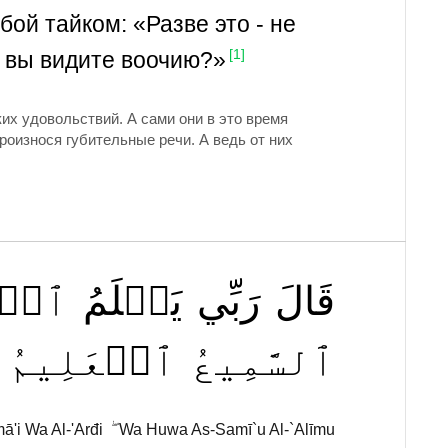
ой тайком: «Разве это - не
е вы видите воочию?»
[1]
их удовольствий. А сами они в это время
оизнося губительные речи. А ведь от них
قَالَ
رَبِّي
يَعۡلَمُ
ٱلۡق
ٱلسَّمِيعُ
ٱلۡعَلِيمُ
ā'i Wa Al-'Arđi ۖ Wa Huwa As-Samī`u Al-`Alīmu