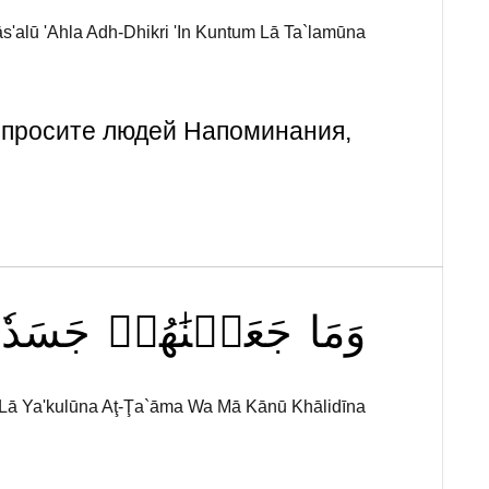
ās'alū 'Ahla Adh-Dhikri 'In Kuntum Lā Ta`lamūna
 Спросите людей Напоминания,
وَمَا
جَعَلۡنَٰهُمۡ
جَسَدٗا
ā Ya'kulūna Aţ-Ţa`āma Wa Mā Kānū Khālidīna