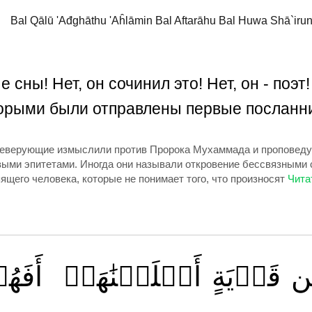
Bal Qālū 'Ađghāthu 'Aĥlāmin Bal Aftarāhu Bal Huwa Shā`irun 
 сны! Нет, он сочинил это! Нет, он - поэт
торыми были отправлены первые посланн
неверующие измыслили против Пророка Мухаммада и проповеду
ыми эпитетами. Иногда они называли откровение бессвязными с
пящего человека, которые не понимает того, что произносят
ّن
قَرۡيَةٍ
أَهۡلَكۡنَٰهَآۖ
أَفَهُ