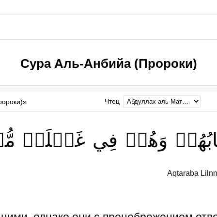
Сура Аль-Анбийа (Пророки)
Чтец
ророки)»
بُهُمۡ
وَهُمۡ
فِي
غَفۡلَةٖ
مُّ
Aqtaraba Liln