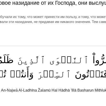
овое назидание от их Господа, они выслу
бучали их тому, что может принести им пользу, и тому, что мож
вали эти назидания, не придавая им никакого значения. Тем с
ُّواْ
ٱلنَّجۡوَى
ٱلَّذِينَ
ظَلَمُ
فَتَأۡتُونَ
ٱلسِّحۡرَ
وَأَنتُمۡ
تُ
An-Najwá Al-Ladhīna Žalamū Hal Hādhā 'Illā Basharun Mithluk