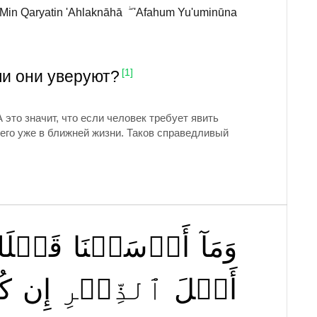
in Qaryatin 'Ahlaknāhā ۖ 'Afahum Yu'uminūna
ли они уверуют?
[1]
это значит, что если человек требует явить
 его уже в ближней жизни. Таков справедливый
وَمَآ
أَرۡسَلۡنَا
قَبۡلَك
أَهۡلَ
ٱلذِّكۡرِ
إِن
كُ