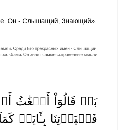
мле. Он - Слышащий, Знающий».
и земли. Среди Его прекрасных имен - Слышащий
 просьбами. Он знает самые сокровенные мысли
بَلۡ
قَالُوٓاْ
أَضۡغَٰثُ
أَح
فَلۡيَأۡتِنَا
بِـَٔايَةٖ
كَمَآ