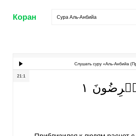
Коран
Сура Аль-Анбийа
Слушать суру «Аль-Анбийа (П
21:1
١
عۡرِضُونَ