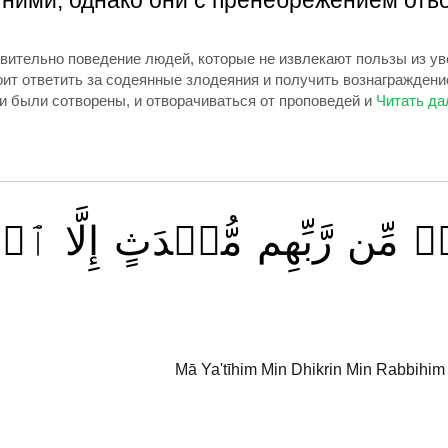
 ними, однако они с пренебрежением отв
дивительно поведение людей, которые не извлекают пользы из у
ит ответить за содеянные злодеяния и получить вознаграждени
и были сотворены, и отворачиваться от проповедей и
ٖ
مِّن
رَّبِّهِم
مُّحۡدَثٍ
إِلَّا
ٱسۡت
Mā Ya'tīhim Min Dhikrin Min Rabbihi