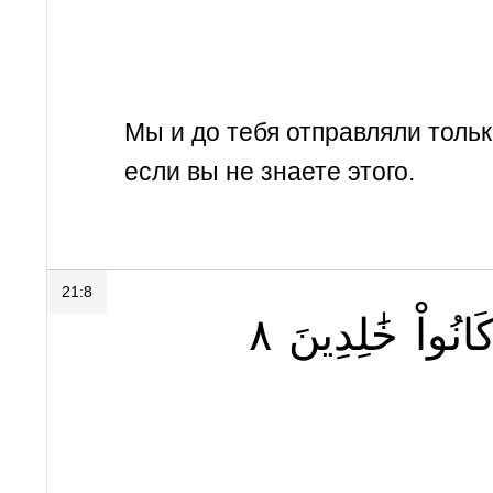
Мы и до тебя отправляли толь
если вы не знаете этого.
21:8
٨
خَٰلِدِينَ
َانُواْ