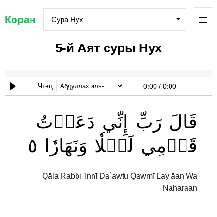
Коран
Сура Нух
5-й Аят суры Нух
Чтец
0:00
/
0:00
قَالَ
رَبِّ
إِنِّي
دَعَوۡتُ
٥
وَنَهَارٗا
لَيۡلٗا
قَوۡمِي
Qāla Rabbi 'Innī Da`awtu Qawmī Laylāan Wa
Nahārāan