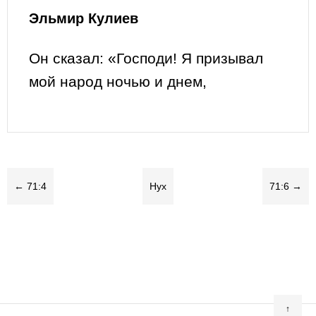
Эльмир Кулиев
Он сказал: «Господи! Я призывал
мой народ ночью и днем,
← 71:4
Нух
71:6 →
↑