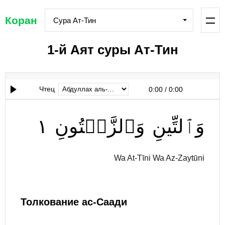
Коран
Сура Ат-Тин
1-й Аят суры Ат-Тин
Чтец
0:00
/
0:00
١
وَٱلزَّيۡتُونِ
وَٱلتِّينِ
Wa At-Tīni Wa Az-Zaytūni
Толкование ас-Саади