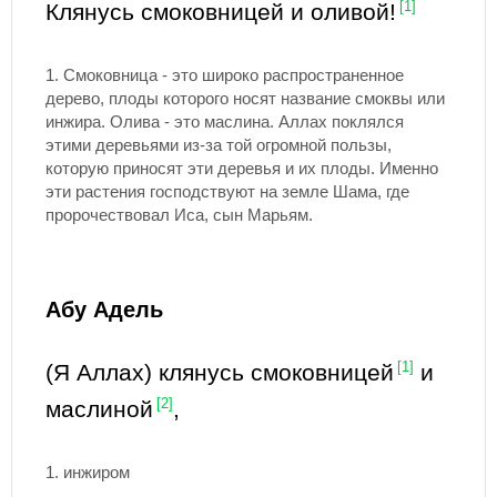
Клянусь смоковницей и оливой!
[1]
1. Смоковница - это широко распространенное
дерево, плоды которого носят название смоквы или
инжира. Олива - это маслина. Аллах поклялся
этими деревьями из-за той огромной пользы,
которую приносят эти деревья и их плоды. Именно
эти растения господствуют на земле Шама, где
пророчествовал Иса, сын Марьям.
Абу Адель
(Я Аллах) клянусь смоковницей
[1]
и
маслиной
[2]
,
1. инжиром