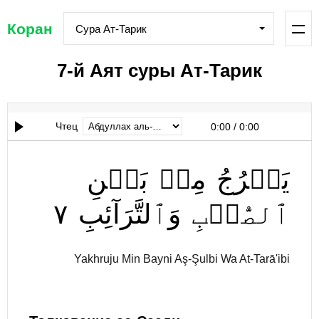
Коран
Сура Ат-Тарик
7-й Аят суры Ат-Тарик
Чтец
0:00
/
0:00
يَخۡرُجُ
مِنۢ
بَيۡنِ
٧
وَٱلتَّرَآئِبِ
ٱلصُّلۡبِ
Yakhruju Min Bayni Aş-Şulbi Wa At-Tarā'ibi