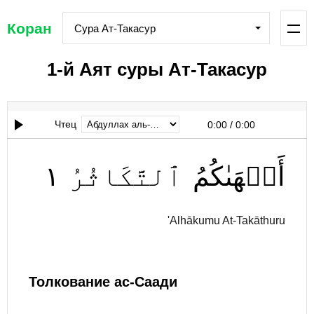
Коран
Сура Ат-Такасур
1-й Аят суры Ат-Такасур
Чтец
0:00
/
0:00
١
ٱلتَّكَاثُرُ
أَلۡهَىٰكُمُ
'Alhākumu At-Takāthuru
Толкование ас-Саади