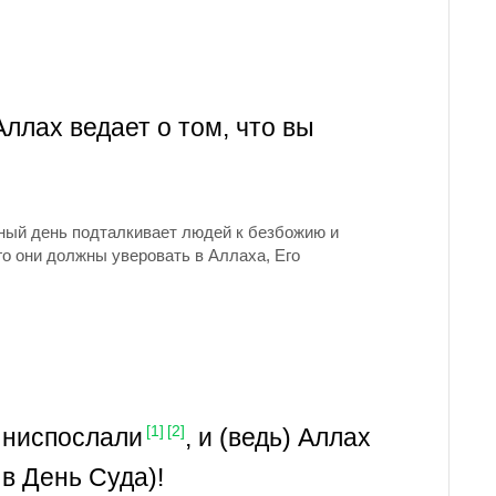
Аллах ведает о том, что вы
удный день подталкивает людей к безбожию и
го они должны уверовать в Аллаха, Его
ы ниспослали
, и (ведь) Аллах
[1]
[2]
 в День Суда)!