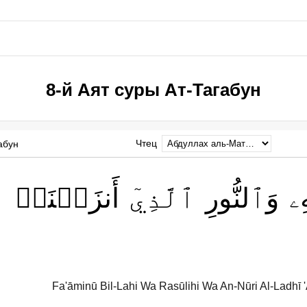
8-й Аят суры Ат-Тагабун
Чтец
абун
ِۦ
وَٱلنُّورِ
ٱلَّذِيٓ
أَنزَلۡنَاۚ
Fa'āminū Bil-Lahi Wa Rasūlihi Wa An-Nūri Al-Ladhī