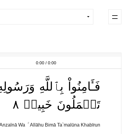
0:00
/
0:00
فَـَٔامِنُواْ
بِٱللَّهِ
وَرَسُولِه
٨
خَبِيرٞ
تَعۡمَلُونَ
 'Anzalnā Wa ۚ Allāhu Bimā Ta`malūna Khabīrun