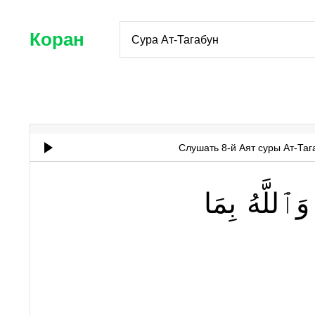
Коран
Сура Ат-Тагабун
Слушать 8-й Аят суры Ат-Таг
وَٱللَّهُ
بِمَا