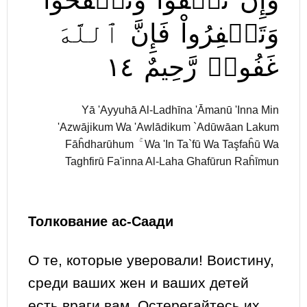
وَإِن
تَعۡفُواْ
وَتَصۡفَحُواْ
وَتَغۡفِرُواْ
فَإِنَّ
ٱللَّهَ
١٤
رَّحِيمٌ
غَفُورٞ
Yā 'Ayyuhā Al-Ladhīna 'Āmanū 'Inna Min
'Azwājikum Wa 'Awlādikum `Adūwāan Lakum
Fāĥdharūhum ۚ Wa 'In Ta`fū Wa Taşfaĥū Wa
Taghfirū Fa'inna Al-Laha Ghafūrun Raĥīmun
Толкование ас-Саади
О те, которые уверовали! Воистину,
среди ваших жен и ваших детей
есть враги вам. Остерегайтесь их,