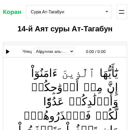
Коран
Сура Ат-Тагабун
14-й Аят суры Ат-Тагабун
Чтец
0:00
/
0:00
يَٰٓأَيُّهَا
ٱلَّذِينَ
ءَامَنُوٓاْ
إِنَّ
مِنۡ
أَزۡوَٰجِكُمۡ
وَأَوۡلَٰدِكُمۡ
عَدُوّٗا
لَّكُمۡ
فَٱحۡذَرُوهُمۡۚ