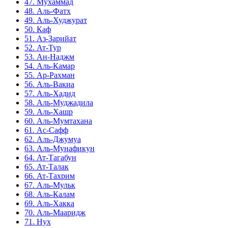
47. Мухаммад
48. Аль-Фатх
49. Аль-Худжурат
50. Каф
51. Аз-Зарийат
52. Ат-Тур
53. Ан-Наджм
54. Аль-Камар
55. Ар-Рахман
56. Аль-Вакиа
57. Аль-Хадид
58. Аль-Муджадила
59. Аль-Хашр
60. Аль-Мумтахана
61. Ас-Сафф
62. Аль-Джумуа
63. Аль-Мунафикун
64. Ат-Тагабун
65. Ат-Талак
66. Ат-Тахрим
67. Аль-Мульк
68. Аль-Калам
69. Аль-Хакка
70. Аль-Мааридж
71. Нух