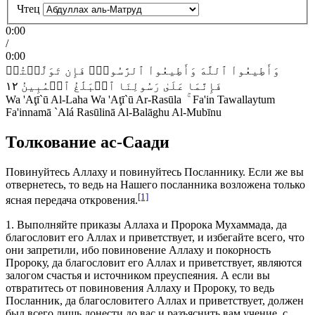
Чтец
0:00
/
0:00
وَأَطِيعُواْ
ٱللَّهَ
وَأَطِيعُواْ
ٱلرَّسُولَۚ
فَإِن
تَوَلَّيۡتُمۡ
١٢
ٱلۡمُبِينُ
ٱلۡبَلَٰغُ
رَسُولِنَا
عَلَىٰ
فَإِنَّمَا
Wa 'Aţī`ū Al-Laha Wa 'Aţī`ū Ar-Rasūla ۚ Fa'in Tawallaytum
Fa'innamā `Alá Rasūlinā Al-Balāghu Al-Mubīnu
Толкование ас-Саади
Повинуйтесь Аллаху и повинуйтесь Посланнику. Если же вы
отвернетесь, то ведь на Нашего посланника возложена только
[1]
ясная передача откровения.
1.
Выполняйте приказы Аллаха и Пророка Мухаммада, да
благословит его Аллах и приветствует, и избегайте всего, что
они запретили, ибо повиновение Аллаху и покорность
Пророку, да благословит его Аллах и приветствует, являются
залогом счастья и источником преуспеяния. А если вы
отвратитесь от повиновения Аллаху и Пророку, то ведь
Посланник, да благословит
его Аллах и приветствует, должен
был всего лишь донести до вас и разъяснить вам учение, с