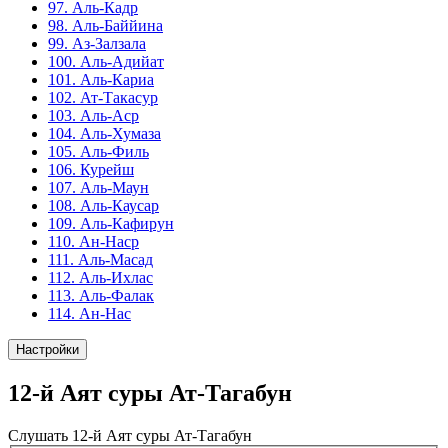
97. Аль-Кадр
98. Аль-Баййина
99. Аз-Залзала
100. Аль-Адийат
101. Аль-Кариа
102. Ат-Такасур
103. Аль-Аср
104. Аль-Хумаза
105. Аль-Филь
106. Курейш
107. Аль-Маун
108. Аль-Каусар
109. Аль-Кафирун
110. Ан-Наср
111. Аль-Масад
112. Аль-Ихлас
113. Аль-Фалак
114. Ан-Нас
Настройки
12-й Аят суры Ат-Тагабун
Слушать 12-й Аят суры Ат-Тагабун