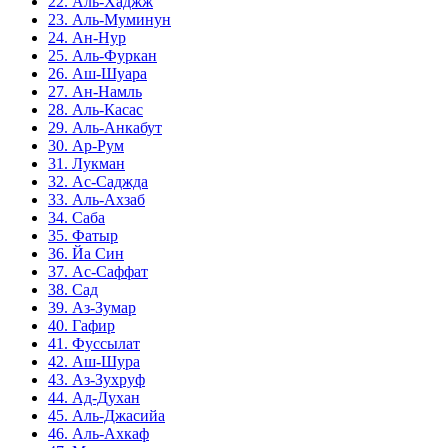
22. Аль-Хаджж
23. Аль-Муминун
24. Ан-Нур
25. Аль-Фуркан
26. Аш-Шуара
27. Ан-Намль
28. Аль-Касас
29. Аль-Анкабут
30. Ар-Рум
31. Лукман
32. Ас-Саджда
33. Аль-Ахзаб
34. Саба
35. Фатыр
36. Йа Син
37. Ас-Саффат
38. Сад
39. Аз-Зумар
40. Гафир
41. Фуссылат
42. Аш-Шура
43. Аз-Зухруф
44. Ад-Духан
45. Аль-Джасийа
46. Аль-Ахкаф