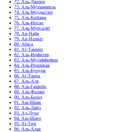
72. Аль-Джинн
73. Аль-Муззаммиль
74. Аль-Муддассир
75. Аль-Кийама
76. Аль-Инсан
77. Аль-Мурсалят
78. Ан-Наба
79. Ан-Назиат
80. Абаса
81. Ат-Таквир
82. Аль-Инфитар
83. Аль-Мутаффифин
84. Аль-Иншикак
85. Аль-Бурудж
86. Ат-Тарик
87. Аль-Аля
88. Аль-Гашийа
89. Аль-Фаджр
90. Аль-Балад
91. Аш-Шамс
92. Аль-Лайл
93. Ад-Духа
94. Аш-Шарх
95. Ат-Тин
96. Аль-Алак