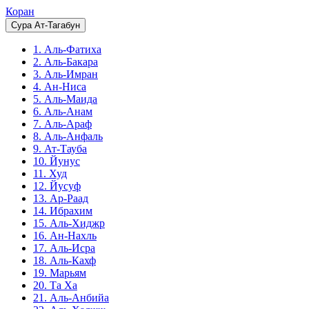
Коран
Сура Ат-Тагабун
1. Аль-Фатиха
2. Аль-Бакара
3. Аль-Имран
4. Ан-Ниса
5. Аль-Маида
6. Аль-Анам
7. Аль-Араф
8. Аль-Анфаль
9. Ат-Тауба
10. Йунус
11. Худ
12. Йусуф
13. Ар-Раад
14. Ибрахим
15. Аль-Хиджр
16. Ан-Нахль
17. Аль-Исра
18. Аль-Кахф
19. Марьям
20. Та Ха
21. Аль-Анбийа