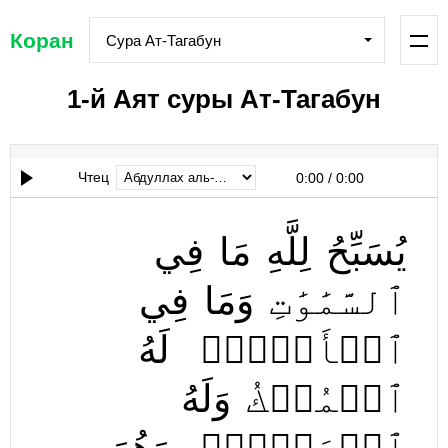
Коран
Сура Ат-Тагабун
1-й Аят суры Ат-Тагабун
Чтец
0:00
/
0:00
يُسَبِّحُ
لِلَّهِ
مَا
فِي
ٱلسَّمَٰوَٰتِ
وَمَا
فِي
ٱلۡأَرۡضِۖ
لَهُ
ٱلۡمُلۡكُ
وَلَهُ