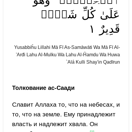
ٱلۡحَمۡدُۖ
وَهُوَ
عَلَىٰ
كُلِّ
شَيۡءٖ
١
قَدِيرٌ
Yusabbiĥu Lillahi Mā Fī As-Samāwāti Wa Mā Fī Al-
'Arđi Lahu Al-Mulku Wa Lahu Al-Ĥamdu Wa Huwa
`Alá Kulli Shay'in Qadīrun
Толкование ас-Саади
Славит Аллаха то, что на небесах, и
то, что на земле. Ему принадлежит
власть и надлежит хвала. Он