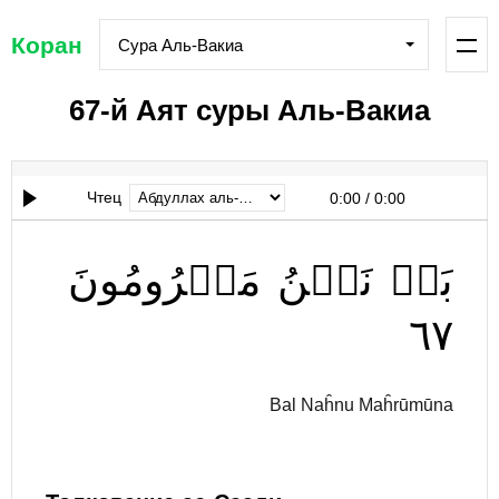
Коран
Сура Аль-Вакиа
67-й Аят суры Аль-Вакиа
Чтец
0:00
/
0:00
بَلۡ
نَحۡنُ
مَحۡرُومُونَ
٦٧
Bal Naĥnu Maĥrūmūna