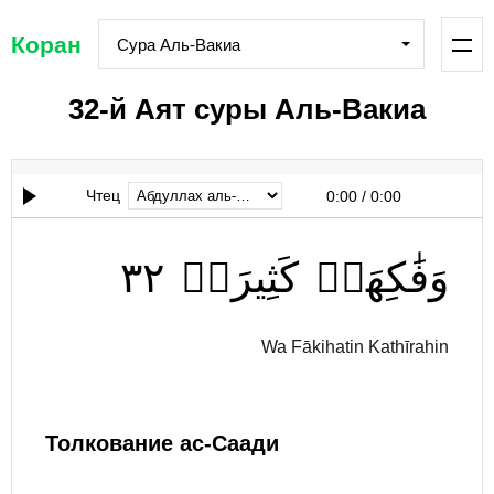
Коран
Сура Аль-Вакиа
32-й Аят суры Аль-Вакиа
Чтец
0:00
/
0:00
٣٢
كَثِيرَةٖ
وَفَٰكِهَةٖ
Wa Fākihatin Kathīrahin
Толкование ас-Саади