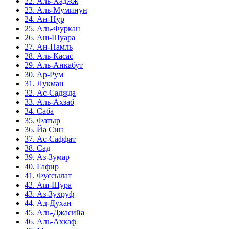
22. Аль-Хаджж
23. Аль-Муминун
24. Ан-Нур
25. Аль-Фуркан
26. Аш-Шуара
27. Ан-Намль
28. Аль-Касас
29. Аль-Анкабут
30. Ар-Рум
31. Лукман
32. Ас-Саджда
33. Аль-Ахзаб
34. Саба
35. Фатыр
36. Йа Син
37. Ас-Саффат
38. Сад
39. Аз-Зумар
40. Гафир
41. Фуссылат
42. Аш-Шура
43. Аз-Зухруф
44. Ад-Духан
45. Аль-Джасийа
46. Аль-Ахкаф