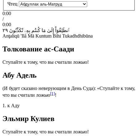
Чтец
0:00
/
0:00
٢٩
تُكَذِّبُونَ
بِهِۦ
كُنتُم
مَا
إِلَىٰ
ٱنطَلِقُوٓاْ
Anţaliqū 'Ilá Mā Kuntum Bihi Tukadhdhibūna
Толкование ас-Саади
Ступайте к тому, что вы считали ложью!
Абу Адель
(И будет сказано неверующим в День Суда): «Ступайте к тому,
[1]
что вы считали ложью
!
1. к Аду
Эльмир Кулиев
Ступайте к тому, что вы считали ложью!