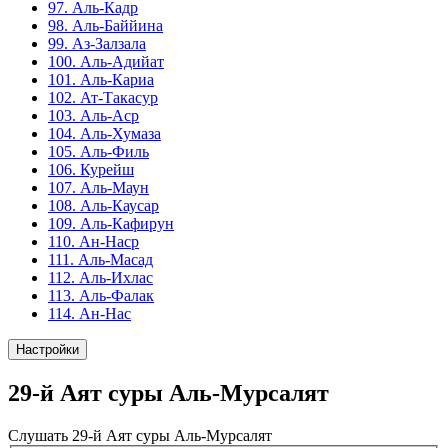
97. Аль-Кадр
98. Аль-Баййина
99. Аз-Залзала
100. Аль-Адийат
101. Аль-Кариа
102. Ат-Такасур
103. Аль-Аср
104. Аль-Хумаза
105. Аль-Филь
106. Курейш
107. Аль-Маун
108. Аль-Каусар
109. Аль-Кафирун
110. Ан-Наср
111. Аль-Масад
112. Аль-Ихлас
113. Аль-Фалак
114. Ан-Нас
Настройки
29-й Аят суры Аль-Мурсалят
Слушать 29-й Аят суры Аль-Мурсалят