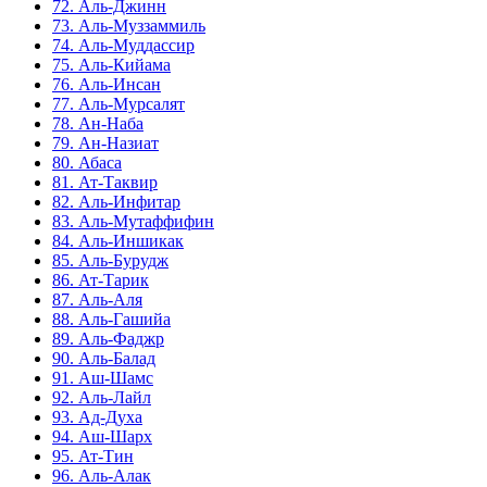
72. Аль-Джинн
73. Аль-Муззаммиль
74. Аль-Муддассир
75. Аль-Кийама
76. Аль-Инсан
77. Аль-Мурсалят
78. Ан-Наба
79. Ан-Назиат
80. Абаса
81. Ат-Таквир
82. Аль-Инфитар
83. Аль-Мутаффифин
84. Аль-Иншикак
85. Аль-Бурудж
86. Ат-Тарик
87. Аль-Аля
88. Аль-Гашийа
89. Аль-Фаджр
90. Аль-Балад
91. Аш-Шамс
92. Аль-Лайл
93. Ад-Духа
94. Аш-Шарх
95. Ат-Тин
96. Аль-Алак