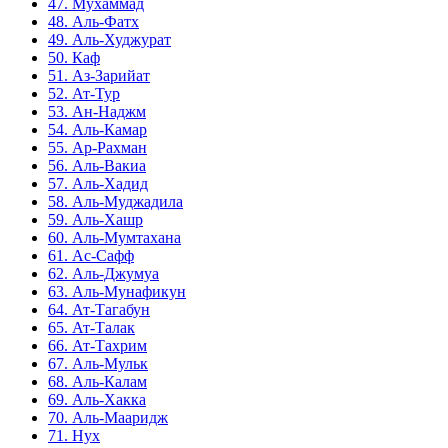
47. Мухаммад
48. Аль-Фатх
49. Аль-Худжурат
50. Каф
51. Аз-Зарийат
52. Ат-Тур
53. Ан-Наджм
54. Аль-Камар
55. Ар-Рахман
56. Аль-Вакиа
57. Аль-Хадид
58. Аль-Муджадила
59. Аль-Хашр
60. Аль-Мумтахана
61. Ас-Сафф
62. Аль-Джумуа
63. Аль-Мунафикун
64. Ат-Тагабун
65. Ат-Талак
66. Ат-Тахрим
67. Аль-Мульк
68. Аль-Калам
69. Аль-Хакка
70. Аль-Мааридж
71. Нух