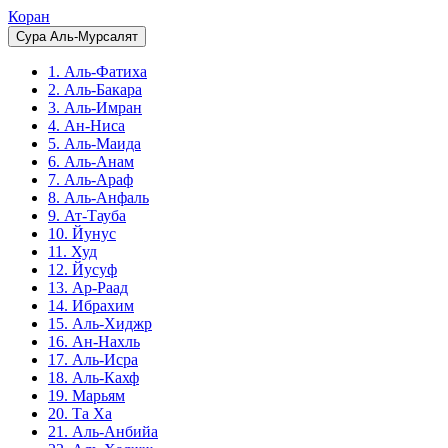
Коран
Сура Аль-Мурсалят
1. Аль-Фатиха
2. Аль-Бакара
3. Аль-Имран
4. Ан-Ниса
5. Аль-Маида
6. Аль-Анам
7. Аль-Араф
8. Аль-Анфаль
9. Ат-Тауба
10. Йунус
11. Худ
12. Йусуф
13. Ар-Раад
14. Ибрахим
15. Аль-Хиджр
16. Ан-Нахль
17. Аль-Исра
18. Аль-Кахф
19. Марьям
20. Та Ха
21. Аль-Анбийа