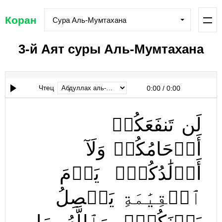
Коран
Сура Аль-Мумтахана
3-й Аят суры Аль-Мумтахана
Чтец
0:00
/
0:00
لَن
تَنفَعَكُمۡ
أَرۡحَامُكُمۡ
وَلَآ
أَوۡلَٰدُكُمۡۚ
يَوۡمَ
ٱلۡقِيَٰمَةِ
يَفۡصِلُ