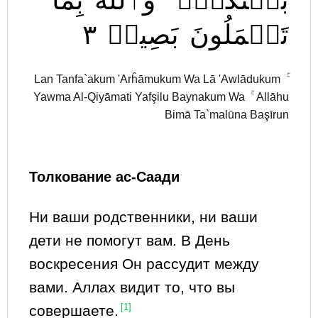
بَيۡنَكُمۡۚ
وَٱللَّهُ
بِمَا
٣
بَصِيرٞ
تَعۡمَلُونَ
Lan Tanfa`akum 'Arĥāmukum Wa Lā 'Awlādukum ۚ
Yawma Al-Qiyāmati Yafşilu Baynakum Wa ۚ Allāhu
Bimā Ta`malūna Başīrun
Толкование ас-Саади
Ни ваши родственники, ни ваши
дети не помогут вам. В День
воскресения Он рассудит между
вами. Аллах видит то, что вы
совершаете.
[1]