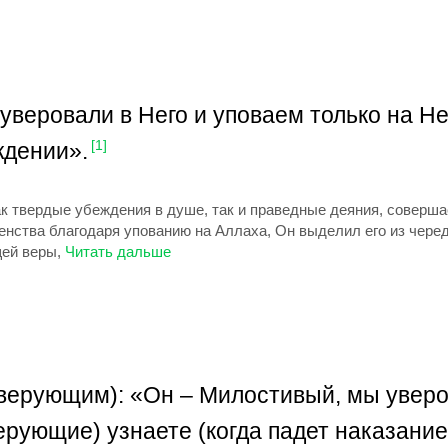
веровали в Него и уповаем только на Нег
ждении».
[1]
к твердые убеждения в душе, так и праведные деяния, совершае
нства благодаря упованию на Аллаха, Он выделил его из черед
ей веры,
еверующим): «Он – Милостивый, мы уверов
ерующие) узнаете (когда падет наказание)