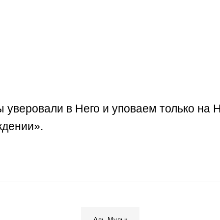
веровали в Него и уповаем только на Не
ждении».
Аль-Мульк