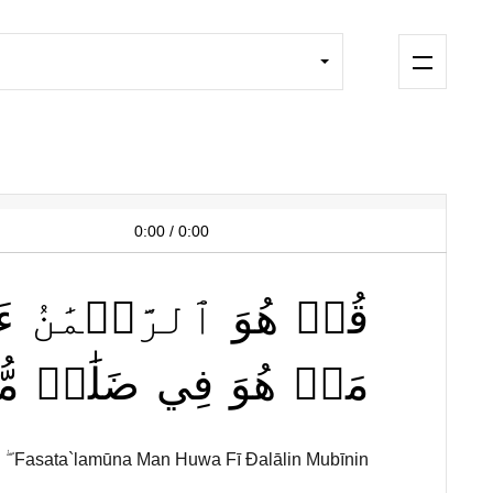
0:00
/
0:00
قُلۡ
هُوَ
ٱلرَّحۡمَٰنُ
ءَ
مَنۡ
هُوَ
فِي
ضَلَٰلٖ
مُ
ۖ Fasata`lamūna Man Huwa Fī Đalālin Mubīnin