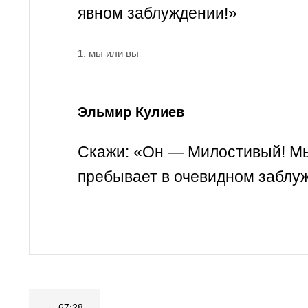
явном заблуждении!»
1. мы или вы
Эльмир Кулиев
Скажи: «Он — Милостивый! Мы у
пребывает в очевидном заблу
← 67:28