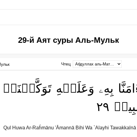
29-й Аят суры Аль-Мульк
Чтец
Мульк
امَنَّا
بِهِۦ
وَعَلَيۡهِ
تَوَكَّلۡنَاۖ
٢٩
ّبِينٖ
Qul Huwa Ar-Raĥmānu 'Āmannā Bihi Wa `Alayhi Tawakkalnā 