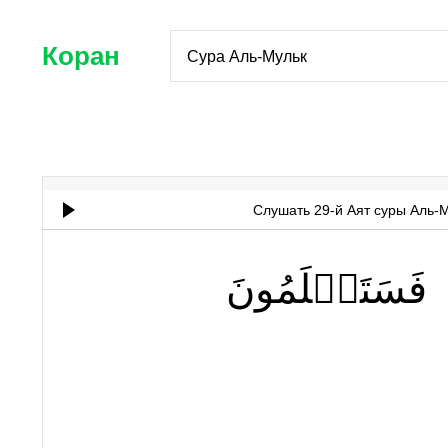
Коран
Сура Аль-Мульк
Слушать 29-й Аят суры Аль-
فَسَتَعۡلَمُونَ