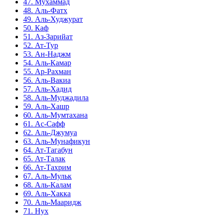
47. Мухаммад
48. Аль-Фатх
49. Аль-Худжурат
50. Каф
51. Аз-Зарийат
52. Ат-Тур
53. Ан-Наджм
54. Аль-Камар
55. Ар-Рахман
56. Аль-Вакиа
57. Аль-Хадид
58. Аль-Муджадила
59. Аль-Хашр
60. Аль-Мумтахана
61. Ас-Сафф
62. Аль-Джумуа
63. Аль-Мунафикун
64. Ат-Тагабун
65. Ат-Талак
66. Ат-Тахрим
67. Аль-Мульк
68. Аль-Калам
69. Аль-Хакка
70. Аль-Мааридж
71. Нух