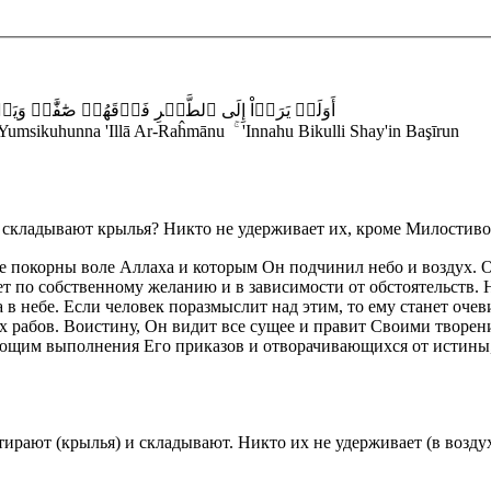
أَوَلَمۡ
يَرَوۡاْ
إِلَى
ٱلطَّيۡرِ
فَوۡقَهُمۡ
صَٰٓفَّٰتٖ
وَيَ
umsikuhunna 'Illā Ar-Raĥmānu ۚ 'Innahu Bikulli Shay'in Başīrun
 складывают крылья? Никто не удерживает их, кроме Милостиво
ые покорны воле Аллаха и которым Он подчинил небо и воздух. 
ет по собственному желанию и в зависимости от обстоятельств. 
в небе. Если человек поразмыслит над этим, то ему станет очев
х рабов. Воистину, Он видит все сущее и правит Своими творен
щим выполнения Его приказов и отворачивающихся от истины, 
стирают (крылья) и складывают. Никто их не удерживает (в возд