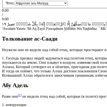
Чтец
0:00
/
0:00
١٩
بَصِيرٌ
شَيۡءِۭ
بِكُلِّ
إِنَّهُۥ
ٱلرَّحۡمَٰنُۚ
إِلَّا
يُمۡسِكُهُنَّ
مَا
قۡبِضۡنَۚ
'Awalam Yaraw 'Ilá Aţ-Ţayri Fawqahum Şāffātin Wa Yaqbiđna ۚ Mā Y
Толкование ас-Саади
Неужели они не видели над собой птиц, которые простирают и
1.
Господь призвал людей задуматься над полетом птиц, котор
опускаются на землю. Они плывут в воздухе, изменяя свой пол
Аллаха, Который сотворил их в обличии, пригодном для полета 
И тогда он поймет, что только Аллах достоин поклонения Свои
Всевышний Аллах обратился к заносчивым грешникам, избегаю
Абу Адель
[1]
Разве они
не видели птиц над собой, которые (в полете) про
1. неверующие