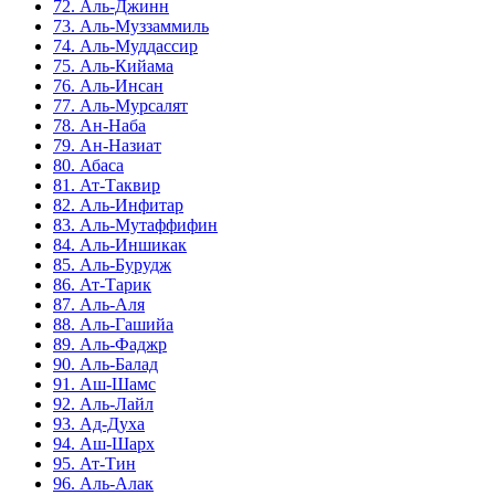
72. Аль-Джинн
73. Аль-Муззаммиль
74. Аль-Муддассир
75. Аль-Кийама
76. Аль-Инсан
77. Аль-Мурсалят
78. Ан-Наба
79. Ан-Назиат
80. Абаса
81. Ат-Таквир
82. Аль-Инфитар
83. Аль-Мутаффифин
84. Аль-Иншикак
85. Аль-Бурудж
86. Ат-Тарик
87. Аль-Аля
88. Аль-Гашийа
89. Аль-Фаджр
90. Аль-Балад
91. Аш-Шамс
92. Аль-Лайл
93. Ад-Духа
94. Аш-Шарх
95. Ат-Тин
96. Аль-Алак