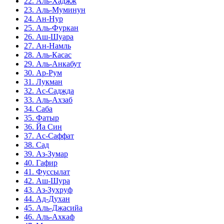
22. Аль-Хаджж
23. Аль-Муминун
24. Ан-Нур
25. Аль-Фуркан
26. Аш-Шуара
27. Ан-Намль
28. Аль-Касас
29. Аль-Анкабут
30. Ар-Рум
31. Лукман
32. Ас-Саджда
33. Аль-Ахзаб
34. Саба
35. Фатыр
36. Йа Син
37. Ас-Саффат
38. Сад
39. Аз-Зумар
40. Гафир
41. Фуссылат
42. Аш-Шура
43. Аз-Зухруф
44. Ад-Духан
45. Аль-Джасийа
46. Аль-Ахкаф