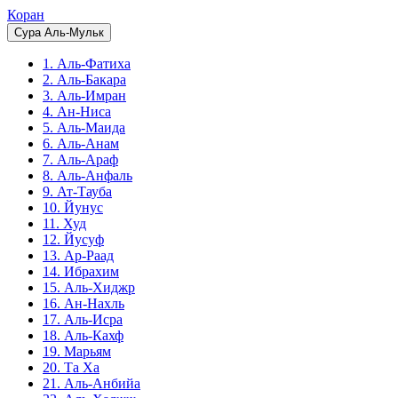
Коран
Сура Аль-Мульк
1. Аль-Фатиха
2. Аль-Бакара
3. Аль-Имран
4. Ан-Ниса
5. Аль-Маида
6. Аль-Анам
7. Аль-Араф
8. Аль-Анфаль
9. Ат-Тауба
10. Йунус
11. Худ
12. Йусуф
13. Ар-Раад
14. Ибрахим
15. Аль-Хиджр
16. Ан-Нахль
17. Аль-Исра
18. Аль-Кахф
19. Марьям
20. Та Ха
21. Аль-Анбийа