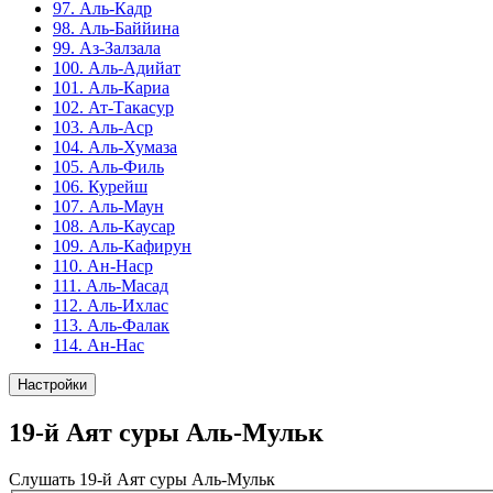
97. Аль-Кадр
98. Аль-Баййина
99. Аз-Залзала
100. Аль-Адийат
101. Аль-Кариа
102. Ат-Такасур
103. Аль-Аср
104. Аль-Хумаза
105. Аль-Филь
106. Курейш
107. Аль-Маун
108. Аль-Каусар
109. Аль-Кафирун
110. Ан-Наср
111. Аль-Масад
112. Аль-Ихлас
113. Аль-Фалак
114. Ан-Нас
Настройки
19-й Аят суры Аль-Мульк
Слушать 19-й Аят суры Аль-Мульк