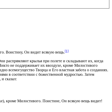
[1]
го. Воистину, Он видит всякую вещь.
Они распрямляют крылья при полете и складывают их, когда
Никто не поддерживает их в
воздухе, кроме Милостивого
идно всемогущество Творца и Его властная забота о созданиях.
иями в соответствии с божественной мудростью. Затем
и сказал:
ухе), кроме Милостивого. Поистине, Он всякую вещь видит!