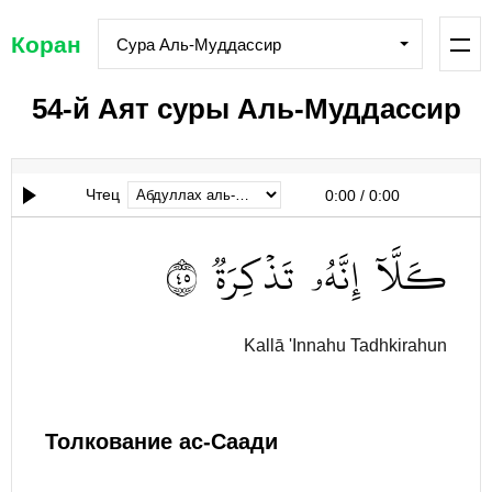
Коран
Сура Аль-Муддассир
54-й Аят суры Аль-Муддассир
Чтец
0:00
/
0:00
٥٤
تَذۡكِرَةٞ
إِنَّهُۥ
كـَلَّآ
Kallā 'Innahu Tadhkirahun
Толкование ас-Саади