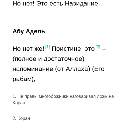
Но нет! Это есть Назидание.
Абу Адель
Но нет же!
[1]
Поистине, это
[2]
–
(полное и достаточное)
напоминание (от Аллаха) (Его
рабам),
1. Не правы многобожники наговаривая ложь на
Коран.
2. Коран