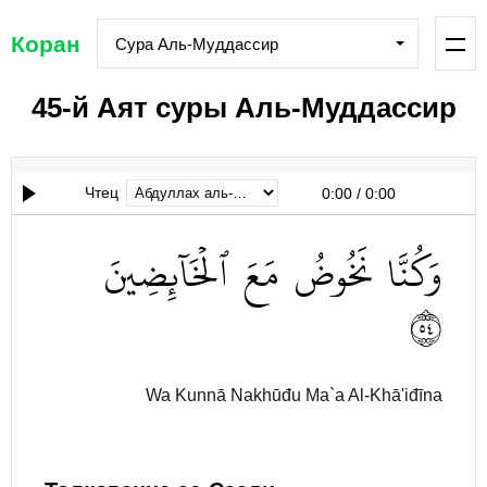
Коран
Сура Аль-Муддассир
45-й Аят суры Аль-Муддассир
Чтец
0:00
/
0:00
وَكُنَّا
نَخُوضُ
مَعَ
ٱلۡخَآئِضِينَ
٤٥
Wa Kunnā Nakhūđu Ma`a Al-Khā'iđīna