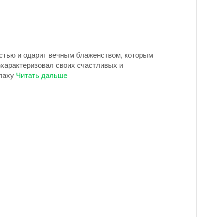
естью и одарит вечным блаженством, которым
охарактеризовал своих счастливых и
лаху