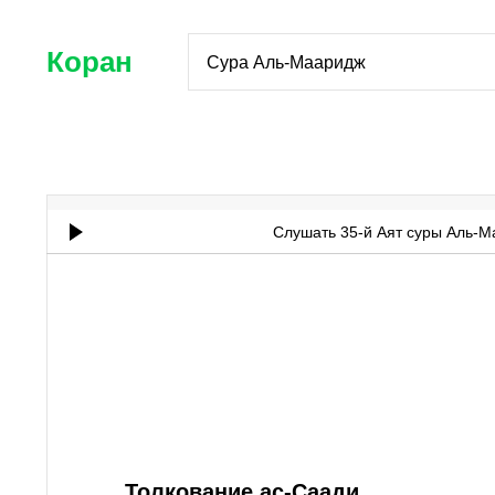
Коран
Сура Аль-Мааридж
Слушать 35-й Аят суры Аль-
Толкование ас-Саади