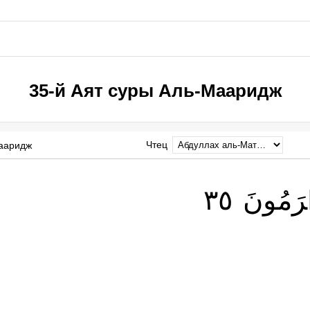
35-й Аят суры Аль-Мааридж
Чтец
Мааридж
٣٥
رَمُونَ