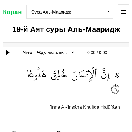
Коран
Сура Аль-Мааридж
19-й Аят суры Аль-Мааридж
Чтец
0:00
/
0:00
هَلُوعًا
خُلِقَ
ٱلۡإِنسَٰنَ
إِنَّ
۞
١٩
'Inna Al-'Insāna Khuliqa Halū`āan