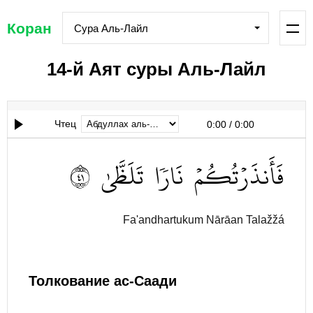
Коран
Сура Аль-Лайл
14-й Аят суры Аль-Лайл
Чтец
0:00
/
0:00
١٤
تَلَظَّىٰ
نَارٗا
فَأَنذَرۡتُكُمۡ
Fa'andhartukum Nārāan Talažžá
Толкование ас-Саади