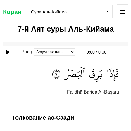
Коран
Сура Аль-Кийама
7-й Аят суры Аль-Кийама
Чтец
0:00
/
0:00
٧
ٱلۡبَصَرُ
بَرِقَ
فَإِذَا
Fa'idhā Bariqa Al-Başaru
Толкование ас-Саади