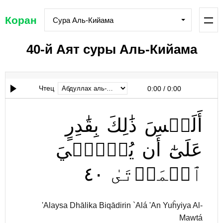
Коран
Сура Аль-Кийама
40-й Аят суры Аль-Кийама
Чтец
0:00
/
0:00
أَلَيۡسَ
ذَٰلِكَ
بِقَٰدِرٍ
عَلَىٰٓ
أَن
يُحۡـِۧيَ
٤٠
ٱلۡمَوۡتَىٰ
'Alaysa Dhālika Biqādirin `Alá 'An Yuĥyiya Al-
Mawtá