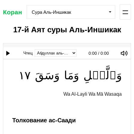
Коран
Сура Аль-Иншикак
17-й Аят суры Аль-Иншикак
Чтец
0:00
/
0:00
١٧
وَسَقَ
وَمَا
وَٱلَّيۡلِ
Wa Al-Layli Wa Mā Wasaqa
Толкование ас-Саади