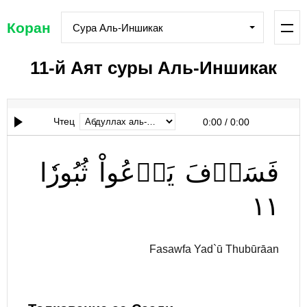
Коран
Сура Аль-Иншикак
11-й Аят суры Аль-Иншикак
Чтец
0:00
/
0:00
فَسَوۡفَ
يَدۡعُواْ
ثُبُورٗا
١١
Fasawfa Yad`ū Thubūrāan