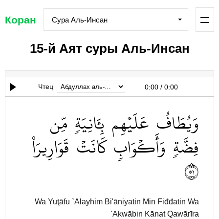
Коран
Сура Аль-Инсан
15-й Аят суры Аль-Инсан
Чтец
0:00
/
0:00
وَيُطَافُ
عَلَيۡهِم
بِـَٔانِيَةٖ
مِّن
فِضَّةٖ
وَأَكۡوَابٖ
كَانَتۡ
قَوَارِيرَا۠
١٥
Wa Yuţāfu `Alayhim Bi'āniyatin Min Fiđđatin Wa
'Akwābin Kānat Qawārīra