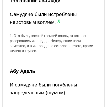
Толкование ас-Саади
Самудяне были истреблены
неистовым воплем.
[1]
1. Это был ужасный громкий вопль, от которого
разорвались их сердца. Неверующие пали
замертво, и в их городе не осталось ничего, кроме
жилищ и трупов.
Абу Адель
И самудяне были погублены
запредельным (шумом).