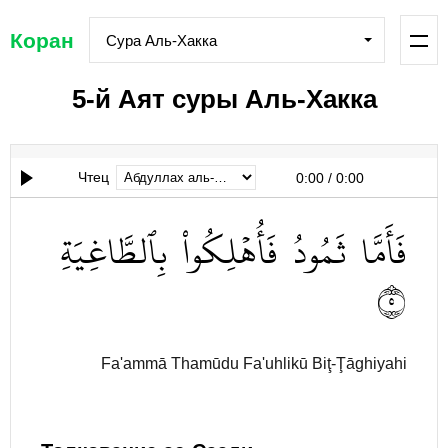
Коран
Сура Аль-Хакка
5-й Аят суры Аль-Хакка
Чтец
0:00
/
0:00
فَأَمَّا
ثَمُودُ
فَأُهۡلِكُواْ
بِٱلطَّاغِيَةِ
٥
Fa'ammā Thamūdu Fa'uhlikū Biţ-Ţāghiyahi