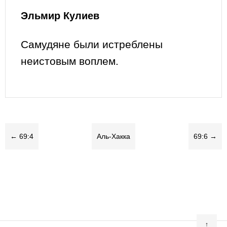
Эльмир Кулиев
Самудяне были истреблены
неистовым воплем.
← 69:4
Аль-Хакка
69:6 →
↑