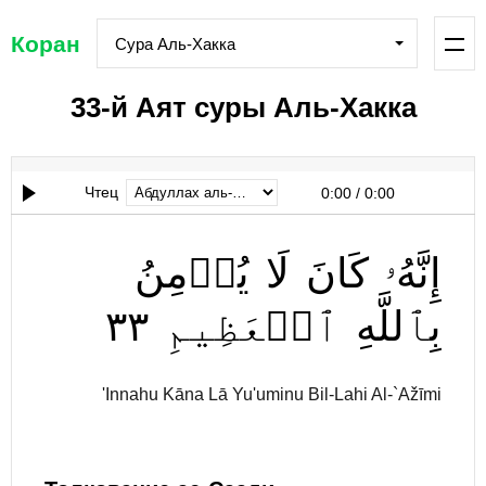
Коран
Сура Аль-Хакка
33-й Аят суры Аль-Хакка
Чтец
0:00
/
0:00
إِنَّهُۥ
كَانَ
لَا
يُؤۡمِنُ
٣٣
ٱلۡعَظِيمِ
بِٱللَّهِ
'Innahu Kāna Lā Yu'uminu Bil-Lahi Al-`Ažīmi