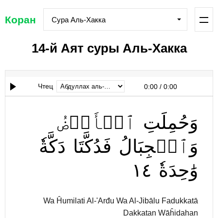
Коран
Сура Аль-Хакка
14-й Аят суры Аль-Хакка
Чтец
0:00
/
0:00
وَحُمِلَتِ
ٱلۡأَرۡضُ
وَٱلۡجِبَالُ
فَدُكَّتَا
دَكَّةٗ
١٤
وَٰحِدَةٗ
Wa Ĥumilati Al-'Arđu Wa Al-Jibālu Fadukkatā
Dakkatan Wāĥidahan