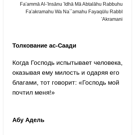
Fa'ammā Al-'Insānu 'Idhā Mā Abtalāhu Rabbuhu
Fa'akramahu Wa Na``amahu Fayaqūlu Rabbī
'Akramani
Толкование ас-Саади
Когда Господь испытывает человека,
оказывая ему милость и одаряя его
благами, тот говорит: «Господь мой
почтил меня!»
Абу Адель