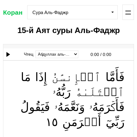
Коран
Сура Аль-Фаджр
15-й Аят суры Аль-Фаджр
Чтец
0:00
/
0:00
فَأَمَّا
ٱلۡإِنسَٰنُ
إِذَا
مَا
ٱبۡتَلَىٰهُ
رَبُّهُۥ
فَأَكۡرَمَهُۥ
وَنَعَّمَهُۥ
فَيَقُولُ
١٥
أَكۡرَمَنِ
رَبِّيٓ