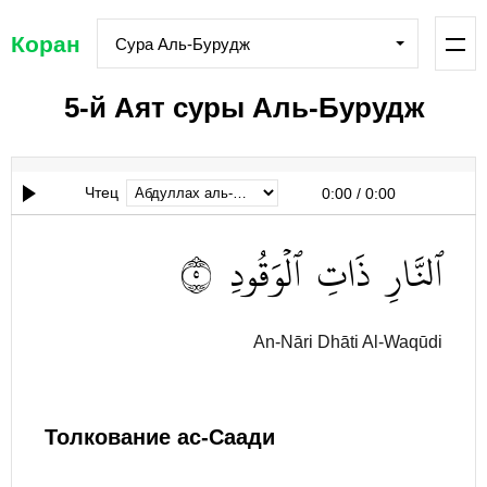
Коран
Сура Аль-Бурудж
5-й Аят суры Аль-Бурудж
Чтец
0:00
/
0:00
٥
ٱلۡوَقُودِ
ذَاتِ
ٱلنَّارِ
An-Nāri Dhāti Al-Waqūdi
Толкование ас-Саади