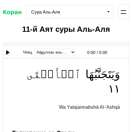
Коран
Сура Аль-Аля
11-й Аят суры Аль-Аля
Чтец
0:00
/
0:00
وَيَتَجَنَّبُهَا
ٱلۡأَشۡقَى
١١
Wa Yatajannabuhā Al-'Ashqá