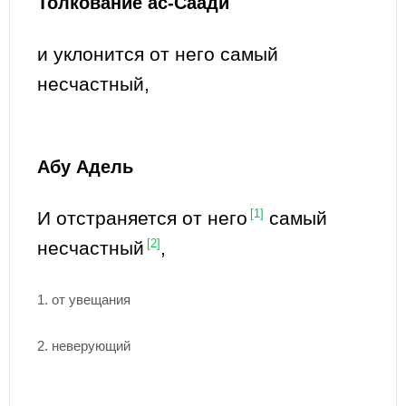
Толкование ас-Саади
и уклонится от него самый
несчастный,
Абу Адель
И отстраняется от него
[1]
самый
несчастный
[2]
,
1. от увещания
2. неверующий