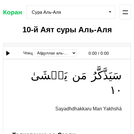
Коран
Сура Аль-Аля
10-й Аят суры Аль-Аля
Чтец
0:00
/
0:00
سَيَذَّكَّرُ
مَن
يَخۡشَىٰ
١٠
Sayadhdhakkaru Man Yakhshá