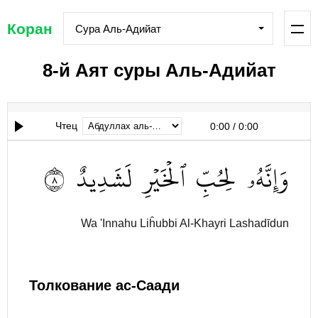
Коран
Сура Аль-Адийат
8-й Аят суры Аль-Адийат
Чтец
0:00
/
0:00
٨
لَشَدِيدٌ
ٱلۡخَيۡرِ
لِحُبِّ
وَإِنَّهُۥ
Wa 'Innahu Liĥubbi Al-Khayri Lashadīdun
Толкование ас-Саади