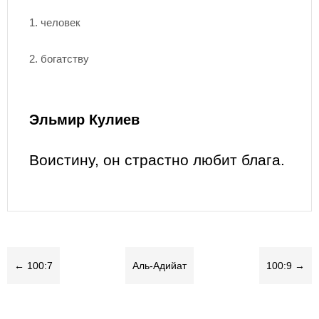
1. человек
2. богатству
Эльмир Кулиев
Воистину, он страстно любит блага.
← 100:7
Аль-Адийат
100:9 →